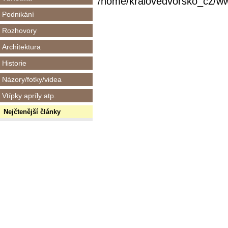
/home/kralovedvorsko_cz/www/
Podnikání
Rozhovory
Architektura
Historie
Názory/fotky/videa
Vtípky apríly atp.
Nejčtenější články