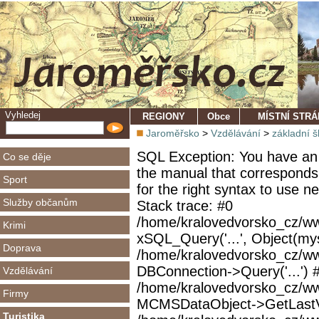
Vyhledej
REGIONY
Obce
MÍSTNÍ STR
Jaroměřsko
>
Vzdělávání
>
základní š
SQL Exception: You have an 
Co se děje
the manual that corresponds
Sport
for the right syntax to use 
Služby občanům
Stack trace: #0
/home/kralovedvorsko_cz/ww
Krimi
xSQL_Query('...', Object(mys
Doprava
/home/kralovedvorsko_cz/w
DBConnection->Query('...') 
Vzdělávání
/home/kralovedvorsko_cz/ww
Firmy
MCMSDataObject->GetLastVi
Turistika