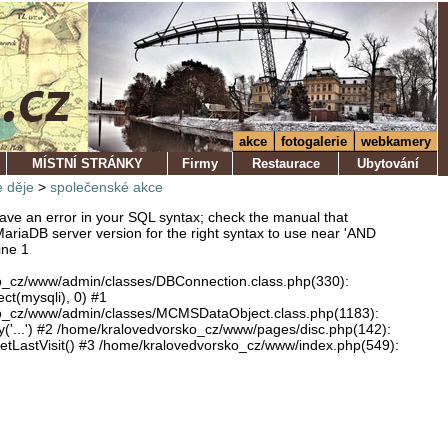
akce
fotogalerie
webkamery
MÍSTNÍ STRÁNKY
Firmy
Restaurace
Ubytování
 děje
>
společenské akce
ve an error in your SQL syntax; check the manual that
ariaDB server version for the right syntax to use near 'AND
ine 1
o_cz/www/admin/classes/DBConnection.class.php(330):
ect(mysqli), 0) #1
o_cz/www/admin/classes/MCMSDataObject.class.php(1183):
'...') #2 /home/kralovedvorsko_cz/www/pages/disc.php(142):
LastVisit() #3 /home/kralovedvorsko_cz/www/index.php(549):