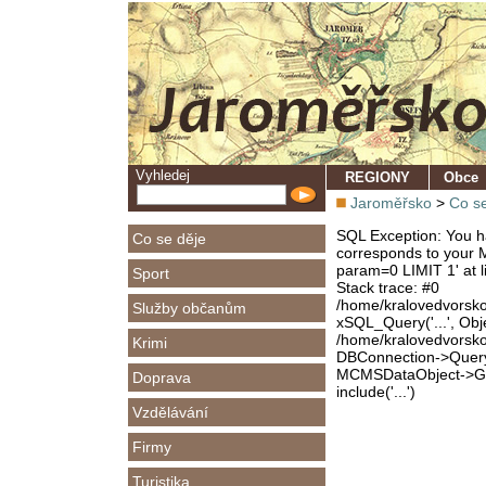
Vyhledej
REGIONY
Obce
Jaroměřsko
>
Co se
SQL Exception: You ha
Co se děje
corresponds to your M
param=0 LIMIT 1' at l
Sport
Stack trace: #0
/home/kralovedvorsk
Služby občanům
xSQL_Query('...', Obj
/home/kralovedvorsk
Krimi
DBConnection->Query(
MCMSDataObject->Get
Doprava
include('...')
Vzdělávání
Firmy
Turistika