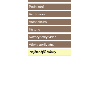
Podnikání
Rozhovory
Architektura
Historie
Názory/fotky/videa
Vtípky apríly atp.
Nejčtenější články