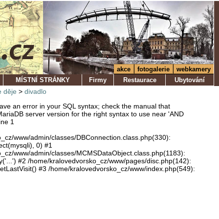
akce
fotogalerie
webkamery
MÍSTNÍ STRÁNKY
Firmy
Restaurace
Ubytování
 děje
>
divadlo
ve an error in your SQL syntax; check the manual that
ariaDB server version for the right syntax to use near 'AND
ine 1
o_cz/www/admin/classes/DBConnection.class.php(330):
ect(mysqli), 0) #1
o_cz/www/admin/classes/MCMSDataObject.class.php(1183):
'...') #2 /home/kralovedvorsko_cz/www/pages/disc.php(142):
LastVisit() #3 /home/kralovedvorsko_cz/www/index.php(549):