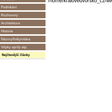
/home/kralovedvorsko_cz/www/
Podnikání
Rozhovory
Architektura
Historie
Názory/fotky/videa
Vtípky apríly atp.
Nejčtenější články