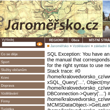
Vyhledej
REGIONY
Obce
MÍSTNÍ STR
Jaroměřsko
>
Vzdělávání
>
základní š
SQL Exception: You have an 
Co se děje
the manual that corresponds
Sport
for the right syntax to use 
Služby občanům
Stack trace: #0
/home/kralovedvorsko_cz/ww
Krimi
xSQL_Query('...', Object(mys
Doprava
/home/kralovedvorsko_cz/w
DBConnection->Query('...') 
Vzdělávání
/home/kralovedvorsko_cz/ww
Firmy
MCMSDataObject->GetLastVi
Turistika