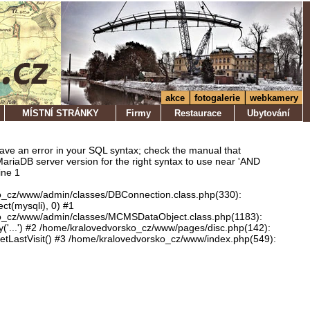
akce
fotogalerie
webkamery
MÍSTNÍ STRÁNKY
Firmy
Restaurace
Ubytování
ve an error in your SQL syntax; check the manual that
ariaDB server version for the right syntax to use near 'AND
ine 1
o_cz/www/admin/classes/DBConnection.class.php(330):
ect(mysqli), 0) #1
o_cz/www/admin/classes/MCMSDataObject.class.php(1183):
'...') #2 /home/kralovedvorsko_cz/www/pages/disc.php(142):
LastVisit() #3 /home/kralovedvorsko_cz/www/index.php(549):