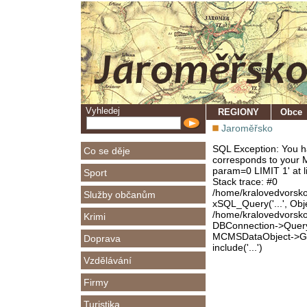
Vyhledej
REGIONY
Obce
Jaroměřsko
SQL Exception: You ha
Co se děje
corresponds to your M
param=0 LIMIT 1' at l
Sport
Stack trace: #0
/home/kralovedvorsk
Služby občanům
xSQL_Query('...', Obj
/home/kralovedvorsk
Krimi
DBConnection->Query(
MCMSDataObject->Get
Doprava
include('...')
Vzdělávání
Firmy
Turistika