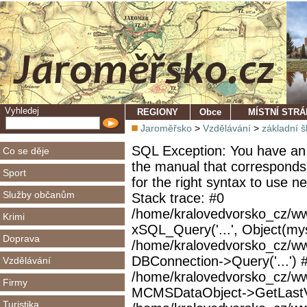
Vyhledej
REGIONY
Obce
MÍSTNÍ STR
Jaroměřsko
>
Vzdělávání
>
základní š
SQL Exception: You have an 
Co se děje
the manual that corresponds
Sport
for the right syntax to use 
Služby občanům
Stack trace: #0
/home/kralovedvorsko_cz/ww
Krimi
xSQL_Query('...', Object(mys
Doprava
/home/kralovedvorsko_cz/w
DBConnection->Query('...') 
Vzdělávání
/home/kralovedvorsko_cz/ww
Firmy
MCMSDataObject->GetLastVi
Turistika