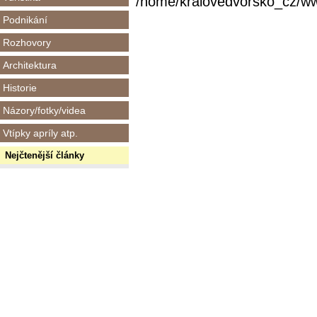
/home/kralovedvorsko_cz/www/
Podnikání
Rozhovory
Architektura
Historie
Názory/fotky/videa
Vtípky apríly atp.
Nejčtenější články