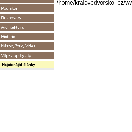
/home/kralovedvorsko_cz/www/
Podnikání
Rozhovory
Architektura
Historie
Názory/fotky/videa
Vtípky apríly atp.
Nejčtenější články