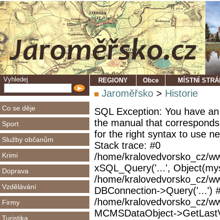
Vyhledej
REGIONY
Obce
MÍSTNÍ STR
Jaroměřsko
>
Historie
Co se děje
SQL Exception: You have an 
the manual that corresponds
Sport
for the right syntax to use 
Služby občanům
Stack trace: #0
Krimi
/home/kralovedvorsko_cz/ww
xSQL_Query('...', Object(mys
Doprava
/home/kralovedvorsko_cz/w
Vzdělávání
DBConnection->Query('...') 
/home/kralovedvorsko_cz/ww
Firmy
MCMSDataObject->GetLastVi
Turistika