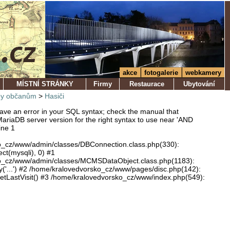
akce
fotogalerie
webkamery
MÍSTNÍ STRÁNKY
Firmy
Restaurace
Ubytování
by občanům
>
Hasiči
ve an error in your SQL syntax; check the manual that
ariaDB server version for the right syntax to use near 'AND
ine 1
o_cz/www/admin/classes/DBConnection.class.php(330):
ect(mysqli), 0) #1
o_cz/www/admin/classes/MCMSDataObject.class.php(1183):
'...') #2 /home/kralovedvorsko_cz/www/pages/disc.php(142):
LastVisit() #3 /home/kralovedvorsko_cz/www/index.php(549):