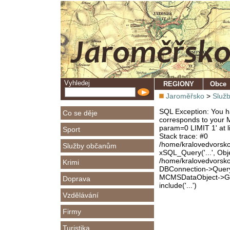
Vyhledej
REGIONY
Obce
Jaroměřsko
>
Služ
SQL Exception: You ha
Co se děje
corresponds to your M
param=0 LIMIT 1' at l
Sport
Stack trace: #0
/home/kralovedvorsk
Služby občanům
xSQL_Query('...', Obj
/home/kralovedvorsk
Krimi
DBConnection->Query(
MCMSDataObject->Get
Doprava
include('...')
Vzdělávání
Firmy
Turistika