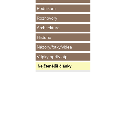
Podnikání
Rozhovory
Architektura
Historie
Názory/fotky/videa
Vtípky apríly atp.
Nejčtenější články