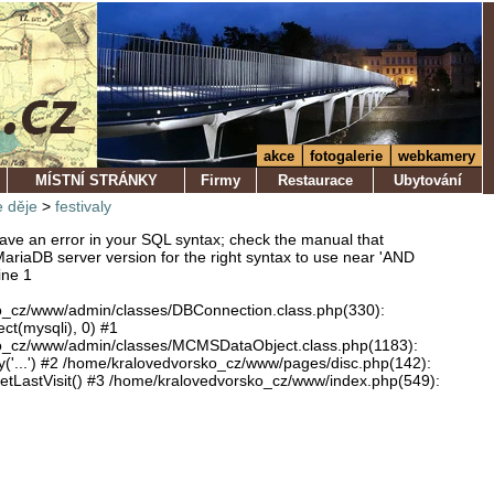
akce
fotogalerie
webkamery
MÍSTNÍ STRÁNKY
Firmy
Restaurace
Ubytování
 děje
>
festivaly
ve an error in your SQL syntax; check the manual that
ariaDB server version for the right syntax to use near 'AND
ine 1
o_cz/www/admin/classes/DBConnection.class.php(330):
ect(mysqli), 0) #1
o_cz/www/admin/classes/MCMSDataObject.class.php(1183):
'...') #2 /home/kralovedvorsko_cz/www/pages/disc.php(142):
LastVisit() #3 /home/kralovedvorsko_cz/www/index.php(549):