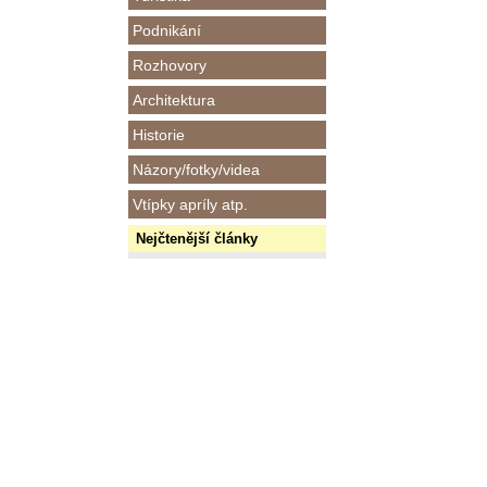
Podnikání
Rozhovory
Architektura
Historie
Názory/fotky/videa
Vtípky apríly atp.
Nejčtenější články