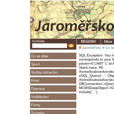
Vyhledej
REGIONY
Obce
Jaroměřsko
>
Co se
SQL Exception: You ha
Co se děje
corresponds to your M
param=0 LIMIT 1' at l
Sport
Stack trace: #0
/home/kralovedvorsk
Služby občanům
xSQL_Query('...', Obj
/home/kralovedvorsk
Krimi
DBConnection->Query(
MCMSDataObject->Get
Doprava
include('...')
Vzdělávání
Firmy
Turistika