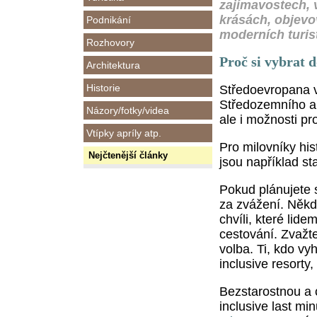
zajímavostech, 
krásách, objevo
Podnikání
moderních turis
Rozhovory
Proč si vybrat 
Architektura
Historie
Středoevropana 
Středozemního a 
Názory/fotky/videa
ale i možnosti pr
Vtípky apríly atp.
Pro milovníky his
Nejčtenější články
jsou například s
Pokud plánujete s
za zvážení. Někd
chvíli, které lid
cestování. Zvažte
volba. Ti, kdo vyh
inclusive resorty,
Bezstarostnou a 
inclusive last mi