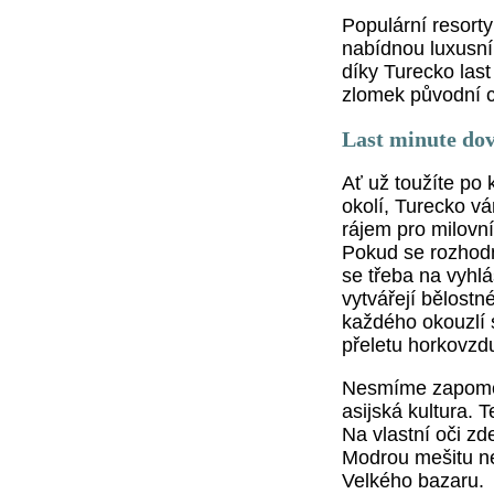
Populární resort
nabídnou luxusní
díky Turecko last
zlomek původní 
Last minute dov
Ať už toužíte po 
okolí, Turecko vá
rájem pro milovní
Pokud se rozhodn
se třeba na vyhl
vytvářejí bělostn
každého okouzlí 
přeletu horkovzd
Nesmíme zapomen
asijská kultura. T
Na vlastní oči z
Modrou mešitu ne
Velkého bazaru.