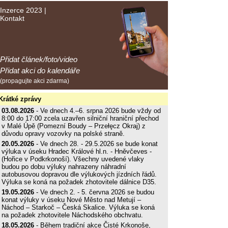
Inzerce 2023
|
Kontakt
Přidat článek/foto/video
Přidat akci do kalendáře
(propagujte akci zdarma)
Krátké zprávy
03.08.2026
- Ve dnech 4.–6. srpna 2026 bude vždy od
8:00 do 17:00 zcela uzavřen silniční hraniční přechod
v Malé Úpě (Pomezní Boudy – Przełęcz Okraj) z
důvodu opravy vozovky na polské straně.
20.05.2026
- Ve dnech 28. - 29.5.2026 se bude konat
výluka v úseku Hradec Králové hl.n. - Hněvčeves -
(Hořice v Podkrkonoší). Všechny uvedené vlaky
budou po dobu výluky nahrazeny náhradní
autobusovou dopravou dle výlukových jízdních řádů.
Výluka se koná na požadek zhotovitele dálnice D35.
19.05.2026
- Ve dnech 2. - 5. června 2026 se budou
konat výluky v úseku Nové Město nad Metují –
Náchod – Starkoč – Česká Skalice. Výluka se koná
na požadek zhotovitele Náchodského obchvatu.
18.05.2026
- Během tradiční akce Čisté Krkonoše,