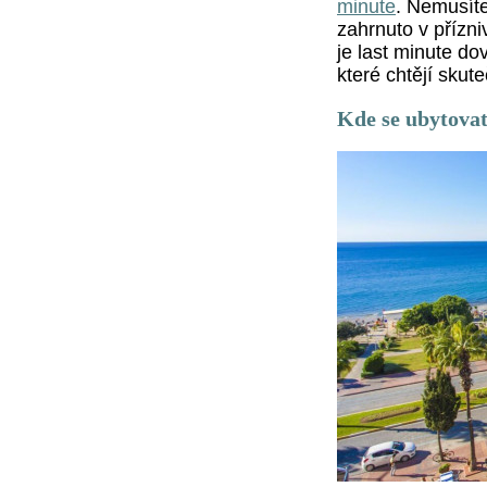
minute
. Nemusíte 
zahrnuto v přízni
je last minute do
které chtějí skut
Kde se ubytova