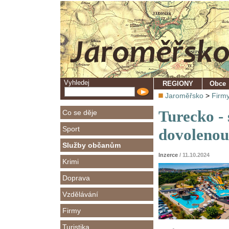
Vyhledej
REGIONY
Obce
Jaroměřsko
>
Firm
Turecko - 
Co se děje
Sport
dovolenou
Služby občanům
Inzerce
/ 11.10.2024
Krimi
Doprava
Vzdělávání
Firmy
Turistika