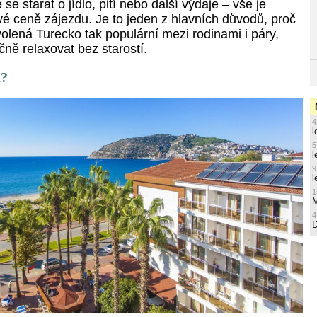
se starat o jídlo, pití nebo další výdaje – vše je
vé ceně zájezdu. Je to jeden z hlavních důvodů, proč
volená Turecko tak populární mezi rodinami i páry,
ečně relaxovat bez starostí.
t?
4
l
5
l
9
l
1
M
4