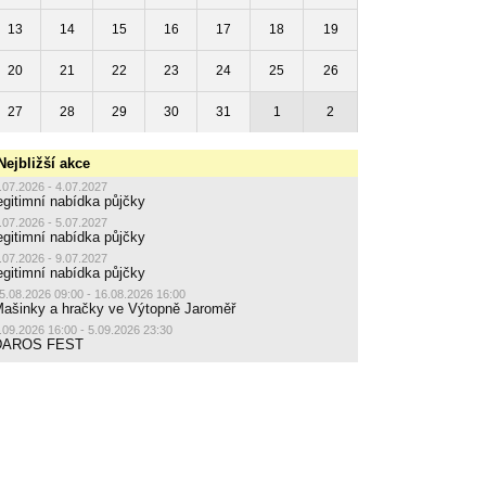
13
14
15
16
17
18
19
20
21
22
23
24
25
26
27
28
29
30
31
1
2
Nejbližší akce
.07.2026 - 4.07.2027
egitimní nabídka půjčky
.07.2026 - 5.07.2027
egitimní nabídka půjčky
.07.2026 - 9.07.2027
egitimní nabídka půjčky
5.08.2026 09:00 - 16.08.2026 16:00
ašinky a hračky ve Výtopně Jaroměř
.09.2026 16:00 - 5.09.2026 23:30
DAROS FEST