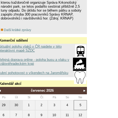
kterou každoročně organizuje Správa Krkonošský
národní park, se letos podařilo sesbírat přibližně 2,5
tuny odpadu. Do úklidu hor se během pátku a soboty
zapojilo zhruba 300 pracovníků Správy KRNAP,
dobrovolníků i návštěvníků hor. (Zdroj: KRNAP)
Další krátké zprávy
Komerční sdělení
ktuální polohu vlaků v ČR najdete v této
nteraktivní mapě SŽDC
eřejná doprava online - poloha busu a vlaku v
rálovéhradeckém kraji
ubní pohotovost o víkendech na Jaroměřsku
Kalendář akcí
červenec 2026
Po
Út
St
Čt
Pá
So
Ne
29
30
1
2
3
4
5
6
7
8
9
10
11
12