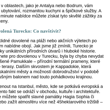
y v oblastech, jako je Antalya nebo Bodrum, vám
 ubytování, rozmanitou kuchyni a špičkové služby. A
 minute nabídce můžete získat tyto skvělé zážitky za
ceny.
olená Turecko: Co navštívit?
klidné dovolené na pláži nebo akčních výletech po
m nabídne obojí. Jak jsme již zmínili, Turecko je
ky unikátních přírodních útvarů i hluboké historie.
ete pro dovolenou v Turecku, byla by chyba nevydat
ášené Pamukkale – přírodní termální prameny, které
é terasy. Dalším skvostem je Kappadokie, která
skalními městy a možností dobrodružství v podobě
ušným balonem nad touto pohádkovou krajinou.
out na Istanbul, město, kde se potkává evropská a
ento fakt se odráží v obchodu, kultuře i architektuře.
de můžete spatřit slavné památky Hagia Sophia či
bo zažít atmosféru více než 45hektarového tržiště –