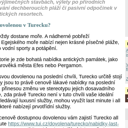
výjimečných stavbách, výlety po přírodních
vání dechberoucích pláží či pasivní odpočinek v
tických resortech.
dovolenou v Turecku?
vždy dostane moře. A nádherné pobřeží
Egejského moře nabízí nejen krásné písečné pláže,
o vodní sporty a potápění.
A
i
torie je zde bohatá nabídka antických památek, jako
V
tarověká města Efes nebo Pergamon.
K
vou dovolenou na poslední chvíli, Turecko určitě stojí
Z
y jsou to právě cenově lákavé nabídky na poslední
em přinesou změnu ve stereotypu jejich dosavadního
, zda právě Turecko není v tuto chvíli vaše ideální
ledávají luxusní služby, mohou využít last minute i all
 které nabízejí prvotřídní služby.
cenově dostupnou dovolenou vám zajistí Turecko all
nute
https://www.tui.cz/dovolena/turecko/nabidky-last-