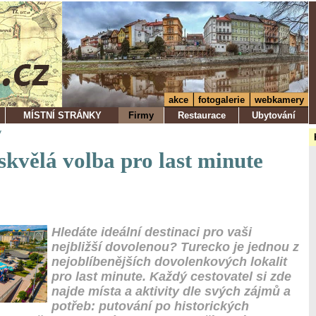
akce
fotogalerie
webkamery
MÍSTNÍ STRÁNKY
Firmy
Restaurace
Ubytování
y
skvělá volba pro last minute
Hledáte ideální destinaci pro vaši
nejbližší dovolenou? Turecko je jednou z
nejoblíbenějších dovolenkových lokalit
pro last minute. Každý cestovatel si zde
najde místa a aktivity dle svých zájmů a
potřeb: putování po historických