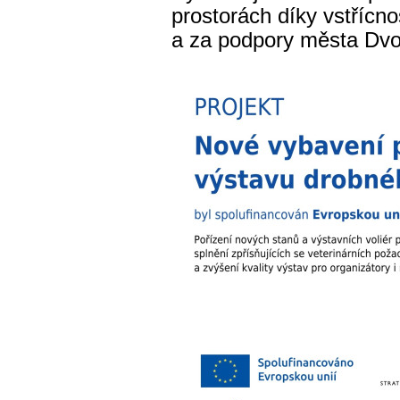
prostorách díky vstřícn
a za podpory města Dvor