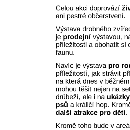
Celou akci doprovází
ži
ani pestré občerstvení.
Výstava drobného zvířec
je
prodejní
výstavou, n
příležitosti a obohatit s
faunu.
Navíc je výstava
pro ro
příležitostí, jak strávit 
na která dnes v běžném 
mohou těšit nejen na set
drůbeží, ale i na
ukázky
psů
a králičí hop. Kromě
další atrakce pro děti
.
Kromě toho bude v areá