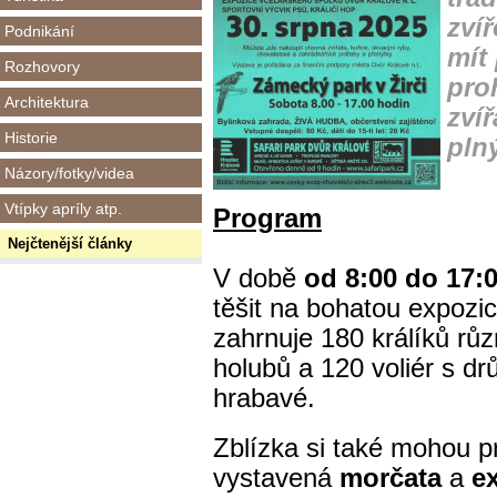
zví
Podnikání
mít
Rozhovory
pro
Architektura
zvíř
Historie
pln
Názory/fotky/videa
Vtípky apríly atp.
Program
Nejčtenější články
V době
od 8:00 do 17:
těšit na bohatou expozic
zahrnuje 180 králíků růz
holubů a 120 voliér s dr
hrabavé.
Zblízka si také mohou p
vystavená
morčata
a
e