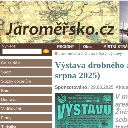
Vyhledej
REGIONY
Obce
MÍSTNÍ STR
Jaroměřsko
>
Co se děje
>
výstavy
Výstava drobného z
Co se děje
Sport
srpna 2025)
Služby občanům
Sponzorováno
/ 29.08.2025, Aktua
Krimi
V m
Doprava
are
Vzdělávání
Žirč
Firmy
sob
tra
Turistika