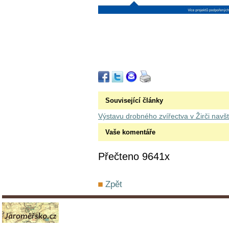
Související články
Výstavu drobného zvířectva v Žirči navští
Vaše komentáře
Přečteno 9641x
Zpět