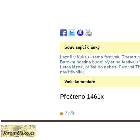
Související články
Lázně v Kuksu - téma festivalu Theatru
Barokní hostina bude! Výlet na festivalu
Letos lázně, příště do nebes! Festival T
návštěvníků
Vaše komentáře
Přečteno 1461x
Zpět