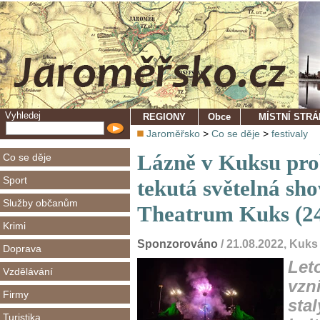
Vyhledej
REGIONY
Obce
MÍSTNÍ STR
Jaroměřsko
>
Co se děje
>
festivaly
Lázně v Kuksu pro
Co se děje
Sport
tekutá světelná sho
Služby občanům
Theatrum Kuks (24
Krimi
Sponzorováno
/ 21.08.2022, Kuks
Doprava
Let
Vzdělávání
vzn
Firmy
stal
Turistika