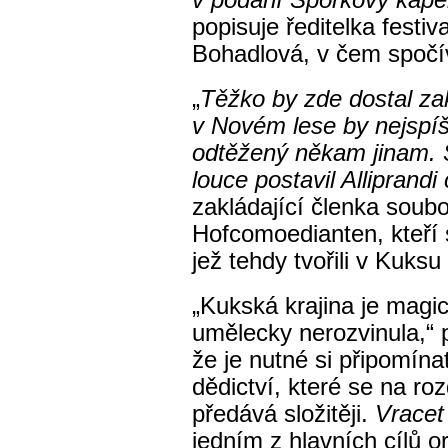
v podání Šporkovy kapel
popisuje ředitelka festi
Bohadlová, v čem spočív
„
Těžko by zde dostal z
v Novém lese by nejspíš
odtěžený někam jinam. S
louce postavil Alliprandi
zakládající členka soub
Hofcomoedianten, kteří s
jež tehdy tvořili v Kuksu
„Kukská krajina je magi
umělecky nerozvinula,“ 
že je nutné si připomín
dědictví, které se na ro
předává složitěji.
Vracet
jedním z hlavních cílů or