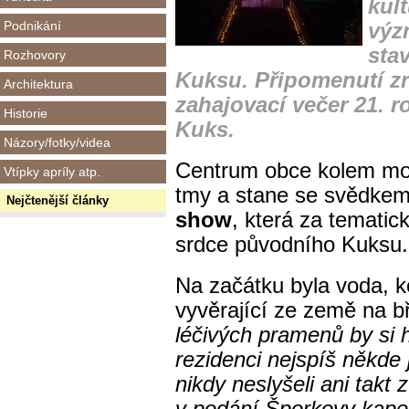
kul
Podnikání
výz
sta
Rozhovory
Kuksu. Připomenutí zr
Architektura
zahajovací večer 21. r
Historie
Kuks.
Názory/fotky/videa
Centrum obce kolem mos
Vtípky apríly atp.
tmy a stane se svědkem
Nejčtenější články
show
, která za tematic
srdce původního Kuksu.
Na začátku byla voda, k
vyvěrající ze země na b
léčivých pramenů by si h
rezidenci nejspíš někde 
nikdy neslyšeli ani takt z