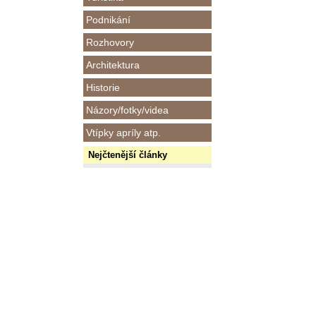
Podnikání
Rozhovory
Architektura
Historie
Názory/fotky/videa
Vtípky apríly atp.
Nejčtenější články