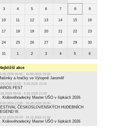
3
4
5
6
7
8
9
10
11
12
13
14
15
16
17
18
19
20
21
22
23
24
25
26
27
28
29
30
31
1
2
3
4
5
6
Nejbližší akce
5.08.2026 09:00 - 16.08.2026 16:00
ašinky a hračky ve Výtopně Jaroměř
.09.2026 16:00 - 5.09.2026 23:30
DAROS FEST
.09.2026 09:00 - 5.09.2026 21:00
. Královéhradecký Master UŠO v šipkách 2026
9.09.2026 12:00 - 19.09.2026 20:00
FESTIVAL ČESKOSLOVENSKÝCH HUDEBNÍCH
EGEND III.
4.10.2026 09:00 - 24.10.2026 21:00
. Královéhradecký Master UŠO v šipkách 2026