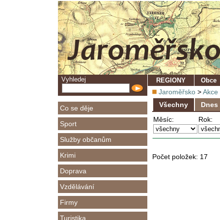
Vyhledej
REGIONY
Obce
Jaroměřsko
>
Akce
Všechny
Dnes
Co se děje
Měsíc:
Rok:
Sport
Služby občanům
Krimi
Počet položek:
17
Doprava
Vzdělávání
Firmy
Turistika