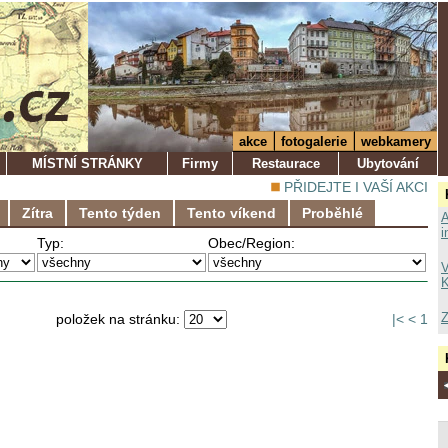
akce
fotogalerie
webkamery
MÍSTNÍ STRÁNKY
Firmy
Restaurace
Ubytování
PŘIDEJTE I VAŠÍ AKCI
Zítra
Tento týden
Tento víkend
Proběhlé
A
i
Typ:
Obec/Region:
V
K
Z
položek na stránku:
|<
<
1