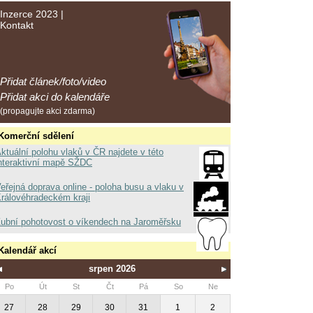
Inzerce 2023
|
Kontakt
Přidat článek/foto/video
Přidat akci do kalendáře
(propagujte akci zdarma)
Komerční sdělení
ktuální polohu vlaků v ČR najdete v této
nteraktivní mapě SŽDC
eřejná doprava online - poloha busu a vlaku v
rálovéhradeckém kraji
ubní pohotovost o víkendech na Jaroměřsku
Kalendář akcí
srpen 2026
Po
Út
St
Čt
Pá
So
Ne
27
28
29
30
31
1
2