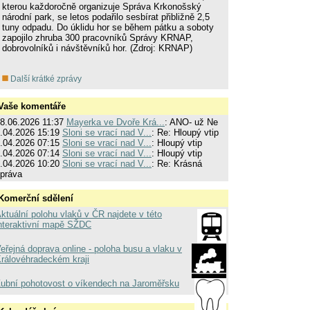
kterou každoročně organizuje Správa Krkonošský
národní park, se letos podařilo sesbírat přibližně 2,5
tuny odpadu. Do úklidu hor se během pátku a soboty
zapojilo zhruba 300 pracovníků Správy KRNAP,
dobrovolníků i návštěvníků hor. (Zdroj: KRNAP)
Další krátké zprávy
Vaše komentáře
8.06.2026 11:37
Mayerka ve Dvoře Krá...
: ANO- už Ne
.04.2026 15:19
Sloni se vrací nad V...
: Re: Hloupý vtip
.04.2026 07:15
Sloni se vrací nad V...
: Hloupý vtip
.04.2026 07:14
Sloni se vrací nad V...
: Hloupý vtip
.04.2026 10:20
Sloni se vrací nad V...
: Re: Krásná
práva
Komerční sdělení
ktuální polohu vlaků v ČR najdete v této
nteraktivní mapě SŽDC
eřejná doprava online - poloha busu a vlaku v
rálovéhradeckém kraji
ubní pohotovost o víkendech na Jaroměřsku