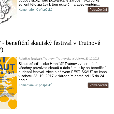
budovy školy. Tato pozvánka je zároveň výzvou ke
sdílení této zprávy k těm učitelům a absolventům...
Komentáře - 0 příspěvků
Pokračování
benefiční skautský festival v Trutnově
7)
Rubrika:
festivaly
, Trutnov - Trutnovsko a Úpicko, 23.10.2017
Skautské středisko Hraničář Trutnov zve srdečně
všechny příznivce skautů a dobré muziky na benefiční
hudební festival. Akce s názvem FEST SKAUT se koná
v sobotu 28. 10. 2017 v Národním domě od 15 do 24
hodin.
Komentáře - 0 příspěvků
Pokračování