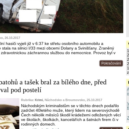
ko, 26.10.2017
ní hasiči vyjeli již v 6:37 ke střetu osobního automobilu a
stala na silnici I/33 mezi obcemi Dolany a Svinišťany. Zraněný
1
 zdravotnickou záchrannou službou do nemocnice. Provoz byl v
2
2
Pokračování
2
1
z
batohů a tašek bral za bílého dne, před
ýval pod postelí
A
i
Rubrika:
Krimi
, Náchodsko a Broumovsko, 25.10.2017
V
Náchodským kriminalistům se v těchto dnech podařilo
K
zadržet 40letého muže, který lidem na severovýchodě
Čech několik měsíců škodil krádežemi odložených věcí
Z
ve školách, školkách, kancelářích a šatnách firem či v
rodinných domech.