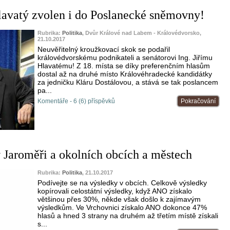
Hlavatý zvolen i do Poslanecké sněmovny!
Rubrika:
Politika
, Dvůr Králové nad Labem - Královédvorsko,
21.10.2017
Neuvěřitelný kroužkovací skok se podařil
královédvorskému podnikateli a senátorovi Ing. Jiřímu
Hlavatému! Z 18. místa se díky preferenčním hlasům
dostal až na druhé místo Královéhradecké kandidátky
za jedničku Kláru Dostálovou, a stává se tak poslancem
pa...
Komentáře - 6 (6) příspěvků
Pokračování
v Jaroměři a okolních obcích a městech
Rubrika:
Politika
, 21.10.2017
Podívejte se na výsledky v obcích. Celkově výsledky
kopírovali celostátní výsledky, když ANO získalo
většinou přes 30%, někde však došlo k zajímavým
výsledkům. Ve Vrchovnici získalo ANO dokonce 47%
hlasů a hned 3 strany na druhém až třetím místě získali
s...