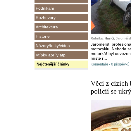
Podnikání
Rozhovory
Architektura
Historie
Rubrika:
Hasiči
, Jaroměřs
Jaroměřští profesionál
Názory/fotky/videa
motocyklu. Nehoda se 
motorkář byl odvezen
Vtípky apríly atp.
místě ř...
Nejčtenější články
Komentáře - 0 příspěvků
Věci z cizích 
policií se ukr