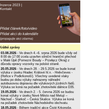
Inzerce 2023
|
Kontakt
Přidat článek/foto/video
Přidat akci do kalendáře
(propagujte akci zdarma)
Krátké zprávy
03.08.2026
- Ve dnech 4.–6. srpna 2026 bude vždy od
8:00 do 17:00 zcela uzavřen silniční hraniční přechod
v Malé Úpě (Pomezní Boudy – Przełęcz Okraj) z
důvodu opravy vozovky na polské straně.
20.05.2026
- Ve dnech 28. - 29.5.2026 se bude konat
výluka v úseku Hradec Králové hl.n. - Hněvčeves -
(Hořice v Podkrkonoší). Všechny uvedené vlaky
budou po dobu výluky nahrazeny náhradní
autobusovou dopravou dle výlukových jízdních řádů.
Výluka se koná na požadek zhotovitele dálnice D35.
19.05.2026
- Ve dnech 2. - 5. června 2026 se budou
konat výluky v úseku Nové Město nad Metují –
Náchod – Starkoč – Česká Skalice. Výluka se koná
na požadek zhotovitele Náchodského obchvatu.
18.05.2026
- Během tradiční akce Čisté Krkonoše,