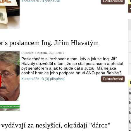
Komentáře - 0 příspěvků
Pokračování
r s poslancem Ing. Jiřím Hlavatým
Rubrika:
Politika
, 25.10.2017
Poslechněte si rozhovor o tom, kdy a jak se Ing. Jiří
Hlavatý dozvěděl o tom, že se stal poslancem a přestal
být senátorem a jak to bude dál s Jutou. Má nějaké
osobní hranice jeho podpora hnutí ANO pana Babiše?
Komentáře - 3 (3) příspěvků
Pokračování
4
l
5
l
9
l
1
M
vydávají za neslyšící, okrádají "dárce"
4