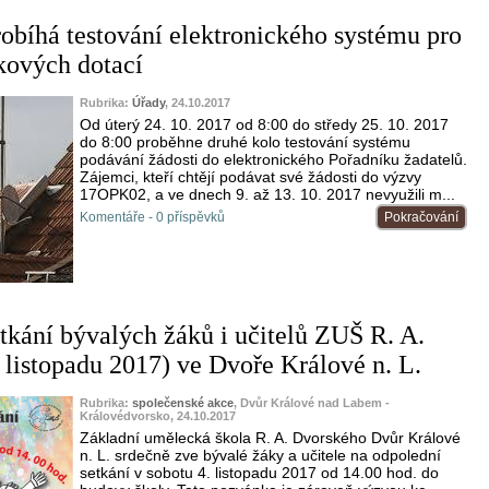
obíhá testování elektronického systému pro
íkových dotací
Rubrika:
Úřady
, 24.10.2017
Od úterý 24. 10. 2017 od 8:00 do středy 25. 10. 2017
do 8:00 proběhne druhé kolo testování systému
podávání žádosti do elektronického Pořadníku žadatelů.
Zájemci, kteří chtějí podávat své žádosti do výzvy
17OPK02, a ve dnech 9. až 13. 10. 2017 nevyužili m...
Komentáře - 0 příspěvků
Pokračování
tkání bývalých žáků i učitelů ZUŠ R. A.
 listopadu 2017) ve Dvoře Králové n. L.
Rubrika:
společenské akce
, Dvůr Králové nad Labem -
Královédvorsko, 24.10.2017
Základní umělecká škola R. A. Dvorského Dvůr Králové
n. L. srdečně zve bývalé žáky a učitele na odpolední
setkání v sobotu 4. listopadu 2017 od 14.00 hod. do