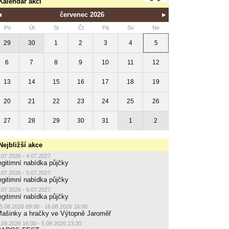
Kalendář akcí
červenec 2026
Po
Út
St
Čt
Pá
So
Ne
29
30
1
2
3
4
5
6
7
8
9
10
11
12
13
14
15
16
17
18
19
20
21
22
23
24
25
26
27
28
29
30
31
1
2
Nejbližší akce
.07.2026 - 4.07.2027
egitimní nabídka půjčky
.07.2026 - 5.07.2027
egitimní nabídka půjčky
.07.2026 - 9.07.2027
egitimní nabídka půjčky
5.08.2026 09:00 - 16.08.2026 16:00
ašinky a hračky ve Výtopně Jaroměř
.09.2026 16:00 - 5.09.2026 23:30