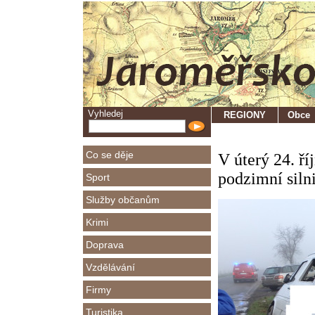
Vyhledej
REGIONY
Obce
Co se děje
V úterý 24. ří
podzimní siln
Sport
Služby občanům
Krimi
Doprava
Vzdělávání
Firmy
Turistika