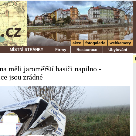
akce
fotogalerie
webkamery
MÍSTNÍ STRÁNKY
Firmy
Restaurace
Ubytování
jna měli jaroměřští hasiči napilno -
ice jsou zrádné