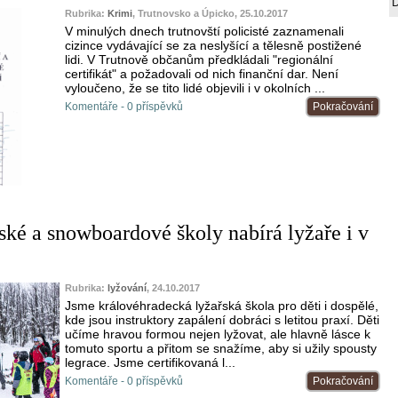
Rubrika:
Krimi
, Trutnovsko a Úpicko, 25.10.2017
V minulých dnech trutnovští policisté zaznamenali
cizince vydávající se za neslyšící a tělesně postižené
lidi. V Trutnově občanům předkládali "regionální
certifikát" a požadovali od nich finanční dar. Není
vyloučeno, že se tito lidé objevili i v okolních ...
Komentáře - 0 příspěvků
Pokračování
ské a snowboardové školy nabírá lyžaře i v
Rubrika:
lyžování
, 24.10.2017
Jsme královéhradecká lyžařská škola pro děti i dospělé,
kde jsou instruktory zapálení dobráci s letitou praxí. Děti
učíme hravou formou nejen lyžovat, ale hlavně lásce k
tomuto sportu a přitom se snažíme, aby si užily spousty
legrace. Jsme certifikovaná l...
Komentáře - 0 příspěvků
Pokračování