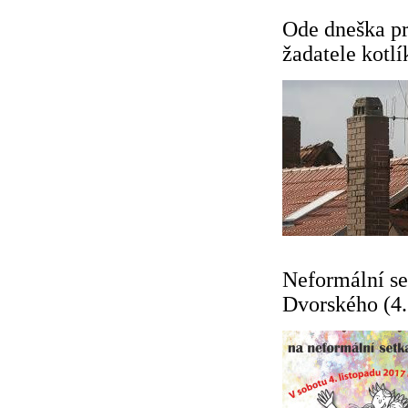
Ode dneška pr
žadatele kotl
Neformální se
Dvorského (4.