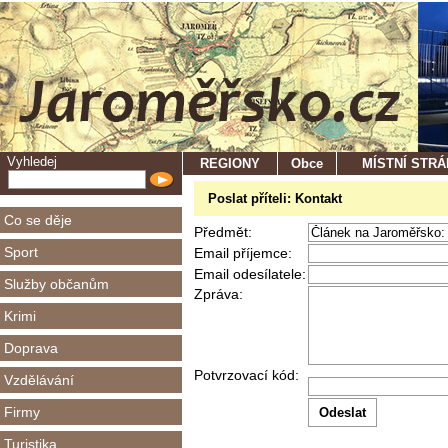
Vyhledej
REGIONY
Obce
MÍSTNÍ STR
Poslat příteli: Kontakt
Co se děje
Předmět:
Sport
Email příjemce:
Email odesílatele:
Služby občanům
Zpráva:
Krimi
Doprava
Potvrzovací kód:
Vzdělávání
Firmy
Turistika