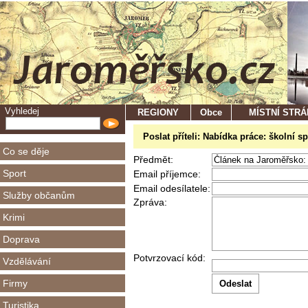
Vyhledej
REGIONY
Obce
MÍSTNÍ STR
Poslat příteli: Nabídka práce: školní 
Co se děje
Předmět:
Sport
Email příjemce:
Email odesílatele:
Služby občanům
Zpráva:
Krimi
Doprava
Potvrzovací kód:
Vzdělávání
Firmy
Turistika