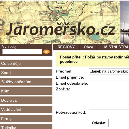
Vyhledej
REGIONY
Obce
MÍSTNÍ STR
Poslat příteli: Požár přístavby rodi
popelnice
Co se děje
Předmět:
Sport
Email příjemce:
Služby občanům
Email odesílatele:
Zpráva:
Krimi
Doprava
Vzdělávání
Potvrzovací kód:
Firmy
Turistika