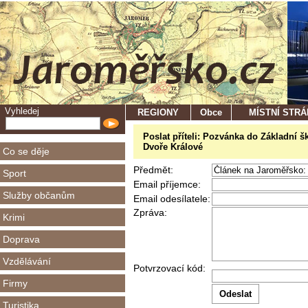
Vyhledej
REGIONY
Obce
MÍSTNÍ STR
Poslat příteli: Pozvánka do Základní š
Dvoře Králové
Co se děje
Předmět:
Sport
Email příjemce:
Služby občanům
Email odesílatele:
Zpráva:
Krimi
Doprava
Vzdělávání
Potvrzovací kód:
Firmy
Turistika