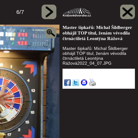
6/7
Master šipkařů: Michal Šildberger
obhájil TOP titul, ženám vévodila
čtrnáctiletá Leontýna Rážová
Master šipkařů: Michal Šildberger
obhájil TOP titul, ženám vévodila
čtrnáctiletá Leontýna
Rážová2022_04_07.JPG