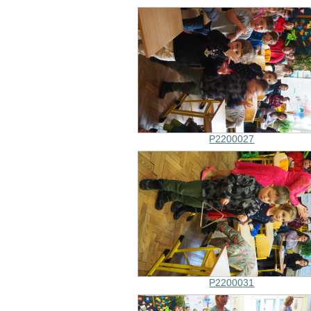
P2200027
P2200031