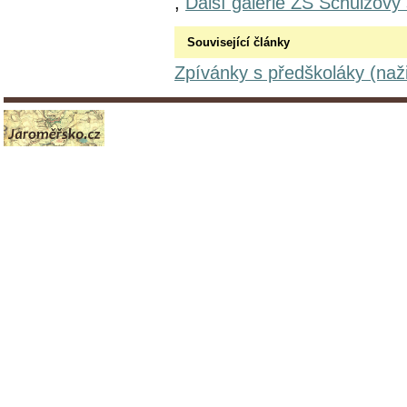
,
Další galerie ZŠ Schulzovy
Související články
Zpívánky s předškoláky (naži