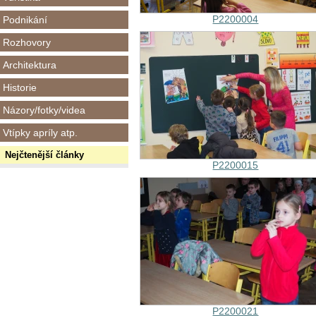
P2200004
Podnikání
Rozhovory
Architektura
Historie
Názory/fotky/videa
Vtípky apríly atp.
Nejčtenější články
P2200015
P2200021