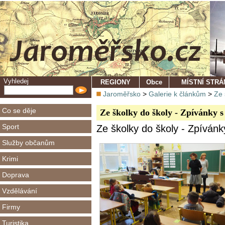
Vyhledej
REGIONY
Obce
MÍSTNÍ STR
Jaroměřsko
>
Galerie k článkům
>
Ze 
Co se děje
Ze školky do školy - Zpívánky 
Sport
Ze školky do školy - Zpívánk
Služby občanům
Krimi
Doprava
Vzdělávání
Firmy
Turistika