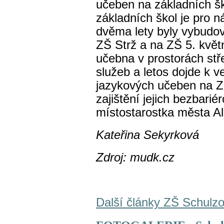
učeben na základních š
základních škol je pro ná
dvěma lety byly vybudo
ZŠ Strž a na ZŠ 5. květn
učebna v prostorách stře
služeb a letos dojde k 
jazykových učeben na Z
zajištění jejich bezbari
místostarostka města Al
Kateřina Sekyrková
Zdroj: mudk.cz
Další články ZŠ Schulz