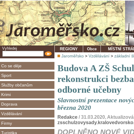
Vyhledej
REGIONY
Obce
MÍSTNÍ STR
Jaroměřsko
>
Vzdělávání
>
základní š
Budova A ZŠ Schul
Co se děje
Sport
rekonstrukci bezba
Služby občanům
odborné učebny
Krimi
Slavnostní prezentace novýc
Doprava
března 2020
Vzdělávání
Redakce
/ 31.03.2020, Aktualizov
zsschulzovysady.kralovedvorsko
Firmy
DOPLNĚNO NOVÉ VID
Turistika