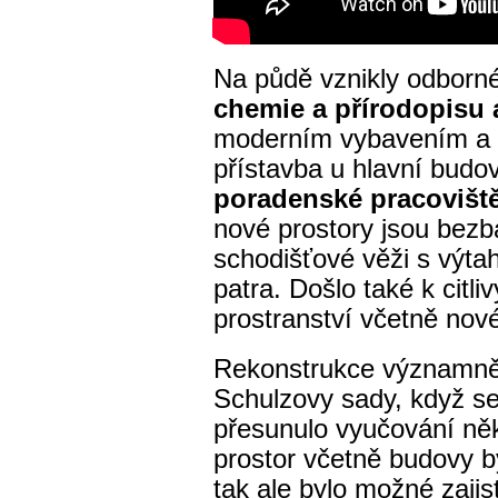
Na půdě vznikly odborn
chemie a přírodopisu 
moderním vybavením a 
přístavba u hlavní budo
poradenské pracovišt
nové prostory jsou bezb
schodišťové věži s výtah
patra. Došlo také k cit
prostranství včetně nov
Rekonstrukce významně
Schulzovy sady, když se
přesunulo vyučování něk
prostor včetně budovy 
tak ale bylo možné zajis