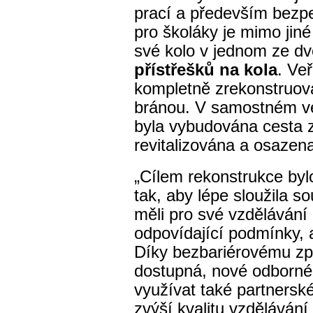
prací a především bezp
pro školáky je mimo jin
své kolo v jednom ze d
přístřešků na kola
. Veř
kompletně zrekonstruova
bránou. V samostném v
byla vybudována cesta 
revitalizována a osazen
„Cílem rekonstrukce byl
tak, aby lépe sloužila 
měli pro své vzdělávání 
odpovídající podmínky, a
Díky bezbariérovému zpř
dostupná, nové odborné
využívat také partnerské
zvýší kvalitu vzdělávání