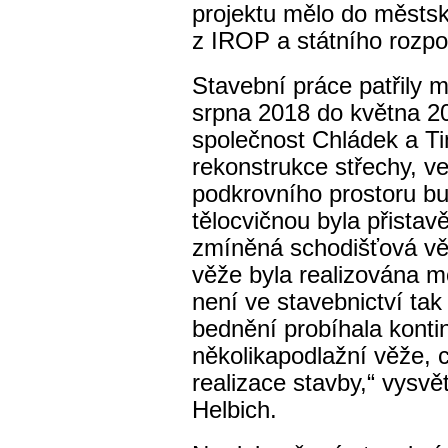
projektu mělo do městsk
z IROP a státního rozpo
Stavební práce patřily m
srpna 2018 do května 20
společnost Chládek a Ti
rekonstrukce střechy, 
podkrovního prostoru bu
tělocvičnou byla přistav
zmíněná schodišťová vě
věže byla realizována 
není ve stavebnictví ta
bednění probíhala konti
několikapodlažní věže, 
realizace stavby,“ vysvě
Helbich.