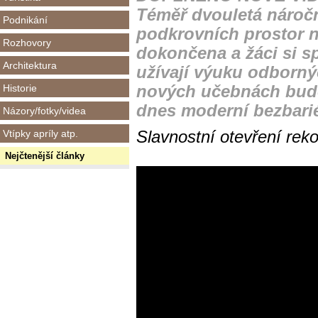
Téměř dvouletá nároč
Podnikání
podkrovních prostor 
Rozhovory
dokončena a žáci si sp
Architektura
užívají výuku odborný
Historie
nových učebnách budov
dnes moderní bezbari
Názory/fotky/videa
Vtípky apríly atp.
Slavnostní otevření reko
Nejčtenější články