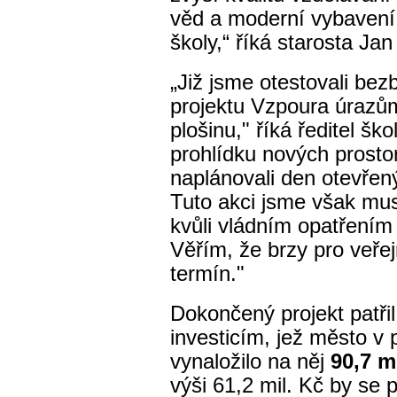
věd a moderní vybavení 
školy,“ říká starosta Ja
„Již jsme otestovali bezb
projektu Vzpoura úrazům 
plošinu," říká ředitel šk
prohlídku nových prostor
naplánovali den otevřen
Tuto akci jsme však muse
kvůli vládním opatřením 
Věřím, že brzy pro veře
termín."
Dokončený projekt patři
investicím, jež město v 
vynaložilo na něj
90,7 m
výši 61,2 mil. Kč by se