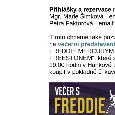
Přihlášky a rezervace
Mgr. Marie Šimková - e
Petra Faktorová - email
Tímto chceme také pozva
na
večerní představen
FREDDIE MERCURYM
FREESTONEM“, které se
19:00 hodin v Hankově 
koupit v pokladně či k