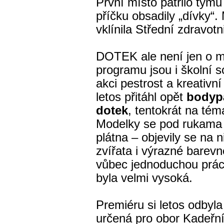
První místo patřilo týmu
příčku obsadily „dívky“.
vklínila Střední zdravo
DOTEK ale není jen o m
programu jsou i školní s
akci pestrost a kreativn
letos přitáhl opět
bodyp
dotek
, tentokrát na tém
Modelky se pod rukama 
plátna – objevily se na n
zvířata i výrazné barev
vůbec jednoduchou práci
byla velmi vysoká.
Premiéru si letos odbyl
určená pro obor Kadeřník