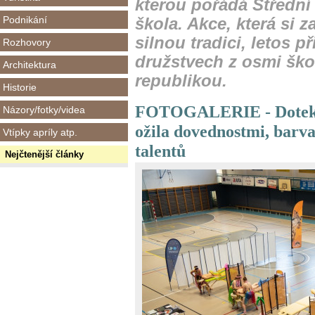
kterou pořádá Středn
Podnikání
škola. Akce, která si 
silnou tradici, letos p
Rozhovory
družstvech z osmi ško
Architektura
republikou.
Historie
FOTOGALERIE - Dotek 20
Názory/fotky/videa
ožila dovednostmi, barva
Vtípky apríly atp.
talentů
Nejčtenější články