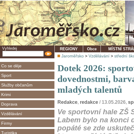
Vyhledej
REGIONY
Obce
MÍSTNÍ STR
Jaroměřsko
>
Vzdělávání
>
střední šk
Dotek 2026: sportov
Co se děje
Sport
dovednostmi, barva
Služby občanům
mladých talentů
Krimi
Redakce
,
redakce
/ 13.05.2026,
sp
Doprava
Ve sportovní hale ZŠ 
Vzdělávání
Labem bylo na konci 
Firmy
popáté se zde uskute
Turistika