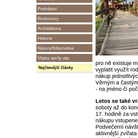
Podnikání
Rozhovory
Architektura
Historie
Názory/fotky/videa
Vtípky apríly atp.
pro ně existuje m
Nejčtenější články
vyplatit využít r
nákup jednotlivý
Věrným a častým 
- na jméno či po
Letos se také vr
soboty až do konc
17. hodině za vst
nákupu vstupenek
Podvečerní návště
aktivnější zvířa