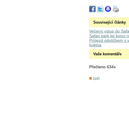
Související články
Večerní vstup do Saf
Safari park ke konci 
Průjezd údolíčkem s v
května
Vaše komentáře
Přečteno 634x
Zpět