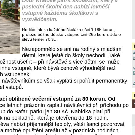
Dvůr Králové patřit školákům, který v
poslední školní den nabízí levněší
vstupné každému školákovi s
vysvědčením.
Rodiče tak za každého školáka ušetří
185 korun
,
protože běžné dětské vstupné činí 265 korun. Jde o
slevu téměř
70 %
.
Nezapomnělo se ani na rodiny s mladšími
A
dětmi, které ještě do školy nechodí. Také
i
ožnost ušetřit – při návštěvě s více dětmi se může
odinné vstupné, které bývá cenově výhodnější než
V
K
ch vstupenek.
návštěvníkům se však vyplatí si pořídit permanentky
Z
čet vstupů.
ací oblíbené večerní vstupné za 80 korun.
Od
e letních prázdnin zaplatí návštěvníci při příchodu po
up do Safari parku jen 80 Kč. Nabídka platí při
 na pokladně, která je otevřena do 18 hodin.
va nabízí příjemnější teploty, větší šanci pozorovat
ta a možné opuštění areálu až v pozdních hodinách.