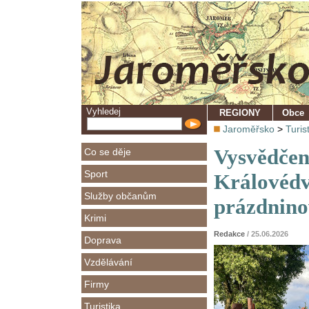
Vyhledej
REGIONY
Obce
Jaroměřsko
>
Turis
Vysvědčen
Co se děje
Sport
Královédv
Služby občanům
prázdnino
Krimi
Redakce
/ 25.06.2026
Doprava
Vzdělávání
Firmy
Turistika