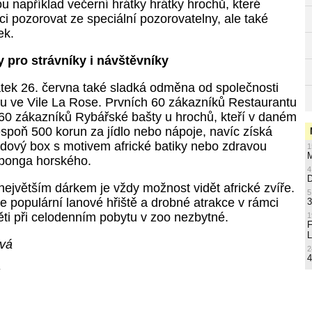
ou například večerní hrátky hrátky hrochů, které
i pozorovat ze speciální pozorovatelny, ale také
ek.
y pro strávníky i návštěvníky
átek 26. června také sladká odměna od společnosti
u ve Vile La Rose. Prvních 60 zákazníků Restaurantu
60 zákazníků Rybářské bašty u hrochů, kteří v daném
espoň 500 korun za jídlo nebo nápoje, navíc získá
ový box s motivem africké batiky nebo zdravou
1
M
 bonga horského.
4
ejvětším dárkem je vždy možnost vidět africké zvíře.
5
že populární lanové hřiště a drobné atrakce v rámci
3
děti při celodenním pobytu v zoo nezbytné.
1
L
ová
2
4