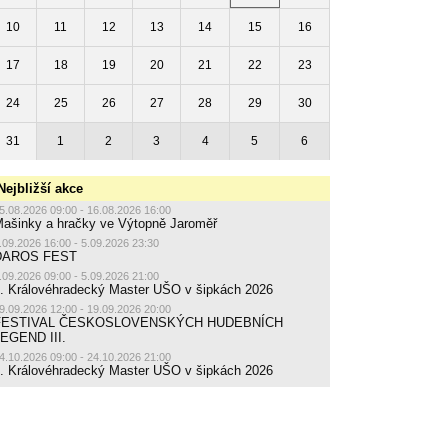
10
11
12
13
14
15
16
17
18
19
20
21
22
23
24
25
26
27
28
29
30
31
1
2
3
4
5
6
Nejbližší akce
5.08.2026 09:00 - 16.08.2026 16:00
ašinky a hračky ve Výtopně Jaroměř
.09.2026 16:00 - 5.09.2026 23:30
DAROS FEST
.09.2026 09:00 - 5.09.2026 21:00
. Královéhradecký Master UŠO v šipkách 2026
9.09.2026 12:00 - 19.09.2026 20:00
FESTIVAL ČESKOSLOVENSKÝCH HUDEBNÍCH
EGEND III.
4.10.2026 09:00 - 24.10.2026 21:00
. Královéhradecký Master UŠO v šipkách 2026