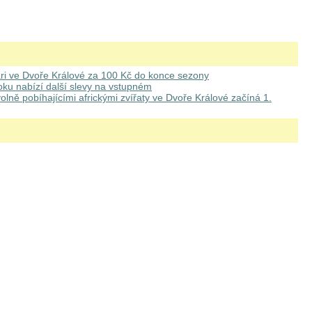
ari ve Dvoře Králové za 100 Kč do konce sezony
roku nabízí další slevy na vstupném
olně pobíhajícími africkými zvířaty ve Dvoře Králové začíná 1.