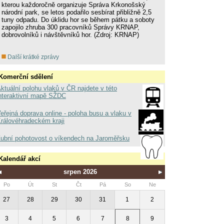
kterou každoročně organizuje Správa Krkonošský
národní park, se letos podařilo sesbírat přibližně 2,5
tuny odpadu. Do úklidu hor se během pátku a soboty
zapojilo zhruba 300 pracovníků Správy KRNAP,
dobrovolníků i návštěvníků hor. (Zdroj: KRNAP)
Další krátké zprávy
Komerční sdělení
ktuální polohu vlaků v ČR najdete v této
nteraktivní mapě SŽDC
eřejná doprava online - poloha busu a vlaku v
rálovéhradeckém kraji
ubní pohotovost o víkendech na Jaroměřsku
Kalendář akcí
srpen 2026
Po
Út
St
Čt
Pá
So
Ne
27
28
29
30
31
1
2
3
4
5
6
7
8
9