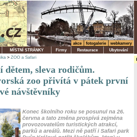
akce
fotogalerie
webkamery
MÍSTNÍ STRÁNKY
Firmy
Restaurace
Ubytování
tika
>
ZOO a Safari
í dětem, sleva rodičům.
orská zoo přivítá v pátek první
vé návštěvníky
Konec školního roku se posunul na 26.
června a tato změna prospívá zejména
provozovatelům turistických atrakcí,
parků a areálů. Mezi ně patří i Safari park