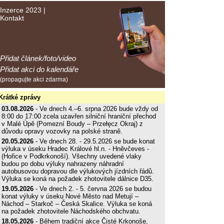
Inzerce 2023
|
Kontakt
Přidat článek/foto/video
Přidat akci do kalendáře
(propagujte akci zdarma)
Krátké zprávy
03.08.2026
- Ve dnech 4.–6. srpna 2026 bude vždy od
8:00 do 17:00 zcela uzavřen silniční hraniční přechod
v Malé Úpě (Pomezní Boudy – Przełęcz Okraj) z
důvodu opravy vozovky na polské straně.
20.05.2026
- Ve dnech 28. - 29.5.2026 se bude konat
výluka v úseku Hradec Králové hl.n. - Hněvčeves -
(Hořice v Podkrkonoší). Všechny uvedené vlaky
budou po dobu výluky nahrazeny náhradní
autobusovou dopravou dle výlukových jízdních řádů.
Výluka se koná na požadek zhotovitele dálnice D35.
19.05.2026
- Ve dnech 2. - 5. června 2026 se budou
konat výluky v úseku Nové Město nad Metují –
Náchod – Starkoč – Česká Skalice. Výluka se koná
na požadek zhotovitele Náchodského obchvatu.
18.05.2026
- Během tradiční akce Čisté Krkonoše,