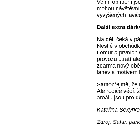
Velmi oblíbení js
mohou návštěvníc
vyvýšených lavič
Další extra dárk
Na děti čeká v p
Nestlé v obchůdk
Lemur a prvních 
provozu utratí al
zdarma nový oběd
lahev s motivem
Samozřejmě, že n
Ale rodiče vědí, 
areálu jsou pro 
Kateřina Sekyrk
Zdroj: Safari park