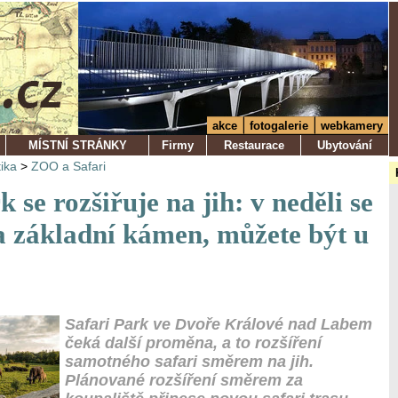
akce
fotogalerie
webkamery
MÍSTNÍ STRÁNKY
Firmy
Restaurace
Ubytování
tika
>
ZOO a Safari
k se rozšiřuje na jih: v neděli se
a základní kámen, můžete být u
Safari Park ve Dvoře Králové nad Labem
čeká další proměna, a to rozšíření
samotného safari směrem na jih.
Plánované rozšíření směrem za