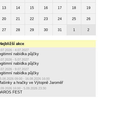
13
14
15
16
17
18
19
20
21
22
23
24
25
26
27
28
29
30
31
1
2
Nejbližší akce
.07.2026 - 4.07.2027
egitimní nabídka půjčky
.07.2026 - 5.07.2027
egitimní nabídka půjčky
.07.2026 - 9.07.2027
egitimní nabídka půjčky
5.08.2026 09:00 - 16.08.2026 16:00
ašinky a hračky ve Výtopně Jaroměř
.09.2026 16:00 - 5.09.2026 23:30
DAROS FEST