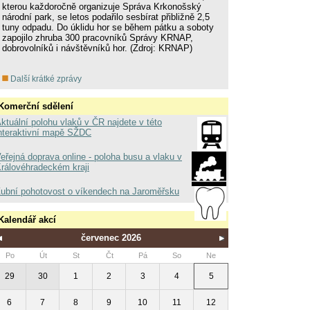
kterou každoročně organizuje Správa Krkonošský
národní park, se letos podařilo sesbírat přibližně 2,5
tuny odpadu. Do úklidu hor se během pátku a soboty
zapojilo zhruba 300 pracovníků Správy KRNAP,
dobrovolníků i návštěvníků hor. (Zdroj: KRNAP)
Další krátké zprávy
Komerční sdělení
ktuální polohu vlaků v ČR najdete v této
nteraktivní mapě SŽDC
eřejná doprava online - poloha busu a vlaku v
rálovéhradeckém kraji
ubní pohotovost o víkendech na Jaroměřsku
Kalendář akcí
červenec 2026
Po
Út
St
Čt
Pá
So
Ne
29
30
1
2
3
4
5
6
7
8
9
10
11
12