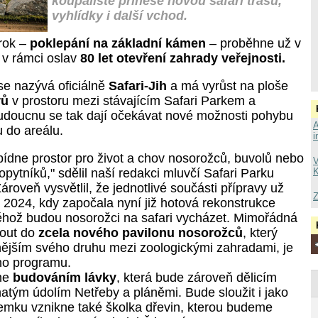
koupaliště přinese novou safari trasu,
vyhlídky i další vchod.
krok –
poklepání na základní kámen
– proběhne už v
 v rámci oslav
80 let otevření zahrady veřejnosti.
se nazývá oficiálně
Safari-Jih
a má vyrůst na ploše
rů
v prostoru mezi stávajícím Safari Parkem a
udoucnu se tak dají očekávat nové možnosti pohybu
A
u do areálu.
i
bídne prostor pro život a chov nosorožců, buvolů nebo
V
opytníků," sdělil naší redakci mluvčí Safari Parku
K
ároveň vysvětlil, že jednotlivé součásti přípravy už
Z
 2024, kdy započala nyní již hotová rekonstrukce
ěhož budou nosorožci na safari vycházet. Mimořádná
out do
zcela nového pavilonu nosorožců
, který
nějším svého druhu mezi zoologickými zahradami, je
ho programu.
me
budováním lávky
, která bude zároveň dělicím
atým údolím Netřeby a pláněmi. Bude sloužit i jako
emku vznikne také školka dřevin, kterou budeme