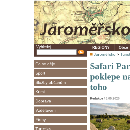
Vyhledej
REGIONY
Obce
Jaroměřsko
>
Turis
Safari Par
Co se děje
Sport
poklepe n
Služby občanům
toho
Krimi
Redakce
/ 6.05.2026
Doprava
Vzdělávání
Firmy
Turistika