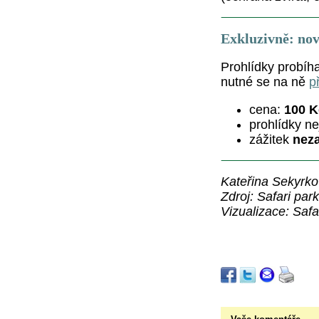
Exkluzivně: nov
Prohlídky probíh
nutné se na ně
p
cena:
100 K
prohlídky ne
zážitek
neza
Kateřina Sekyrk
Zdroj: Safari park
Vizualizace: Safa