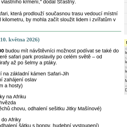
 vlastního krmení," dodal Šťastný.
fari, která prodlouží současnou trasu vedoucí místní
 kilometru, by mohla začít sloužit lidem i zvířatům v
10. května 2026)
4
00
budou mít návštěvníci možnost podívat se také do
l
teré safari park proslavily po celém světě – od
5
l
rafy až po šelmy a ptáky.
9
l
í na základní kámen Safari-Jih
1
í zahájení oslav
M
em a hosty)
4
y na Afriku
 hvězda
ěchů chovu, odhalení sešitku Jitky Mašínové)
do Afriky
odhalení šátku s bongy, hudební vystoupení)