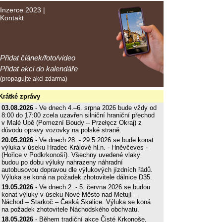
Inzerce 2023
|
Kontakt
Přidat článek/foto/video
Přidat akci do kalendáře
(propagujte akci zdarma)
Krátké zprávy
03.08.2026
- Ve dnech 4.–6. srpna 2026 bude vždy od
8:00 do 17:00 zcela uzavřen silniční hraniční přechod
v Malé Úpě (Pomezní Boudy – Przełęcz Okraj) z
důvodu opravy vozovky na polské straně.
20.05.2026
- Ve dnech 28. - 29.5.2026 se bude konat
výluka v úseku Hradec Králové hl.n. - Hněvčeves -
(Hořice v Podkrkonoší). Všechny uvedené vlaky
budou po dobu výluky nahrazeny náhradní
autobusovou dopravou dle výlukových jízdních řádů.
Výluka se koná na požadek zhotovitele dálnice D35.
19.05.2026
- Ve dnech 2. - 5. června 2026 se budou
konat výluky v úseku Nové Město nad Metují –
Náchod – Starkoč – Česká Skalice. Výluka se koná
na požadek zhotovitele Náchodského obchvatu.
18.05.2026
- Během tradiční akce Čisté Krkonoše,