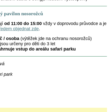
ý pavilon nosorožců
ají
od 11:00 do 15:00
vždy v doprovodu průvodce a je
ředem objednat zde
.
č / osoba
(výtěžek jde na ochranu nosorožců)
jsou určeny pro děti do 3 let
hrnuje vstup do areálu safari parku
ová
ri park