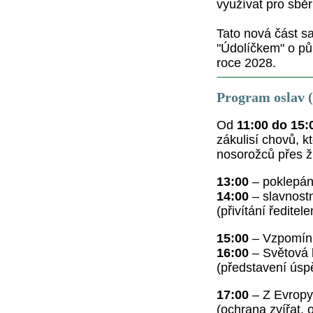
využívat pro sběr
Tato nová část sa
"Údolíčkem" o půl
roce 2028.
Program oslav (
Od
11:00 do 15:
zákulisí chovů, k
nosorožců přes ži
13:00
– poklepán
14:00
– slavnostn
(přivítání ředitel
15:00
– Vzpomínk
16:00
– Světová
(představení úsp
17:00
– Z Evropy 
(ochrana zvířat, 