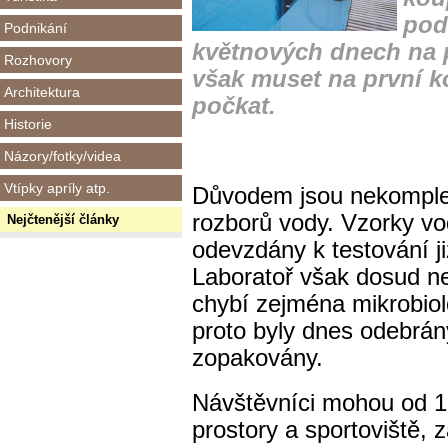
pod
Podnikání
květnových dnech na p
Rozhovory
však muset na první k
Architektura
počkat.
Historie
Názory/fotky/videa
Vtípky apríly atp.
Důvodem jsou nekomplet
rozborů vody.
Vzorky vo
Nejčtenější články
odevzdány k testování ji
Laboratoř však dosud n
chybí zejména mikrobiol
proto byly dnes odebrán
zopakovány.
Návštěvníci mohou od 1
prostory a sportoviště,