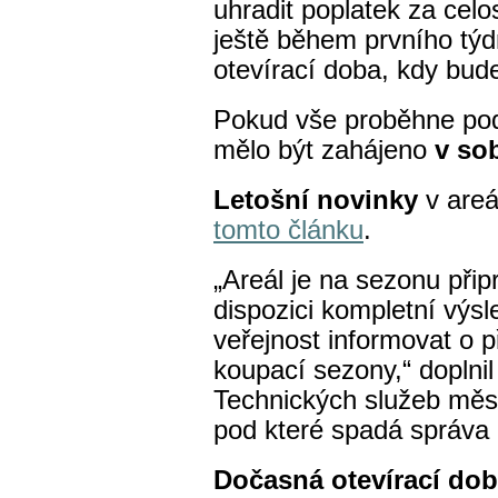
uhradit poplatek za celo
ještě během prvního týd
otevírací doba, kdy bud
Pokud vše proběhne pod
mělo být zahájeno
v so
Letošní novinky
v areá
tomto článku
.
„Areál je na sezonu při
dispozici kompletní výs
veřejnost informovat o 
koupací sezony,“ doplnil
Technických služeb měs
pod které spadá správa 
Dočasná otevírací doba