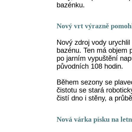
bazénku.
Nový vrt výrazně pomohl
Nový zdroj vody urychli
bazénu. Ten má objem př
po jarním vypuštění nap
původních 108 hodin.
Během sezony se plave
čistotu se stará robotic
čistí dno i stěny, a prů
Nová várka písku na letn