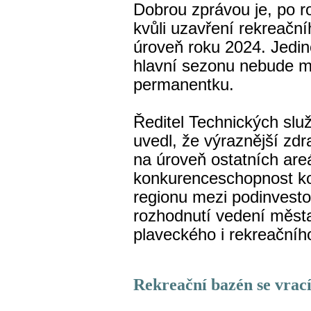
Dobrou zprávou je, po 
kvůli uzavření rekreačn
úroveň roku 2024. Jedi
hlavní sezonu nebude m
permanentku.
Ředitel Technických slu
uvedl, že výraznější zd
na úroveň ostatních areá
konkurenceschopnost kou
regionu mezi podinvest
rozhodnutí vedení města
plaveckého i rekreačníh
Rekreační bazén se vrací