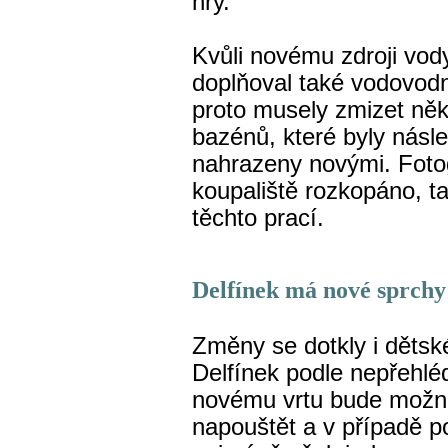
hry.
Kvůli novému zdroji vod
doplňoval také vodovodn
proto musely zmizet něk
bazénů, které byly násl
nahrazeny novými. Fotog
koupaliště rozkopáno, t
těchto prací.
Delfínek má nové sprchy 
Změny se dotkly i děts
Delfínek podle nepřehlé
novému vrtu bude možné 
napouštět a v případě po