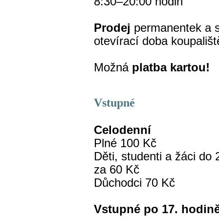
8:30–20:00 hodin
Prodej
permanentek a 
otevírací doba koupališ
Možná
platba kartou!
Vstupné
Celodenní
Plné 100 Kč
Děti, studenti a žáci do
za 60 Kč
Důchodci 70 Kč
Vstupné po 17. hodin