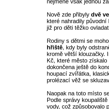
nejméně však jednou za
Nově zde přibyly
dvě v
které nahradily původní 
již pro děti těžko ovlada
Rodiny s dětmi se mohou
hřiště
, kdy byly odstra
kromě větší klouzačky. I
Kč, které město získalo
dokončena ještě do kon
houpací zvířátka, klasi
prolézací věž se skluza
Naopak na toto místo s
Podle správy koupaliště 
vody, což způsobovalo pr