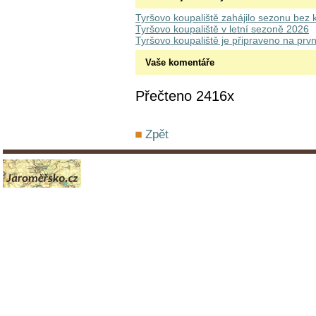
Tyršovo koupaliště zahájilo sezonu bez 
Tyršovo koupaliště v letní sezoně 2026
Tyršovo koupaliště je připraveno na prvn
Vaše komentáře
Přečteno 2416x
Zpět