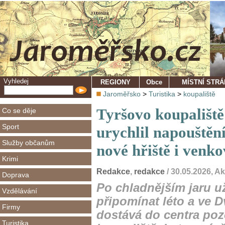
Vyhledej
REGIONY
Obce
MÍSTNÍ STR
Jaroměřsko
>
Turistika
>
koupaliště
Tyršovo koupaliště
Co se děje
Sport
urychlil napouštění
Služby občanům
nové hřiště i venk
Krimi
Redakce
,
redakce
/ 30.05.2026, A
Doprava
Po chladnějším jaru už
Vzdělávání
připomínat léto a ve 
Firmy
dostává do centra poz
Turistika