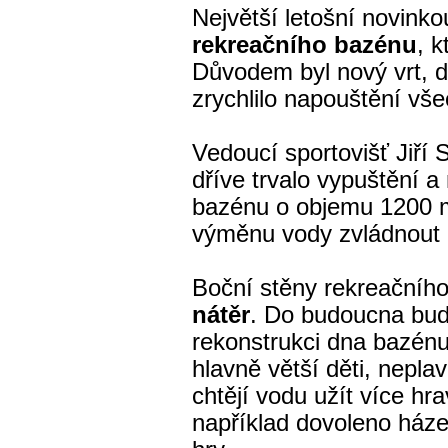
Největší letošní novinko
rekreačního bazénu
, k
Důvodem byl nový vrt, d
zrychlilo napouštění vš
Vedoucí sportovišť Jiří 
dříve trvalo vypuštění a
bazénu o objemu 1200 m
výměnu vody zvládnout p
Boční stěny rekreačníh
nátěr
. Do budoucna bude
rekonstrukci dna bazénu
hlavně větší děti, neplav
chtějí vodu užít více hr
například dovoleno ház