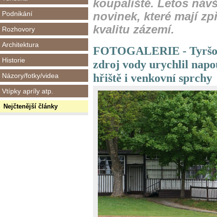
koupaliště. Letos náv
Podnikání
novinek, které mají zpř
kvalitu zázemí.
Rozhovory
Architektura
FOTOGALERIE - Tyršovo
Historie
zdroj vody urychlil napo
hřiště i venkovní sprchy
Názory/fotky/videa
Vtípky apríly atp.
Nejčtenější články