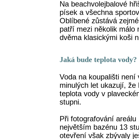
Na beachvolejbalové hři
písek a všechna sportovi
Oblíbené zůstává zejmén
patří mezi několik málo
dvěma klasickými koši 
Jaká bude teplota vody?
Voda na koupališti není 
minulých let ukazují, ž
teplota vody v plaveck
stupni.
Při fotografování areál
největším bazénu 13 st
otevření však zbývaly j