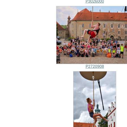
P3026000
P2720908