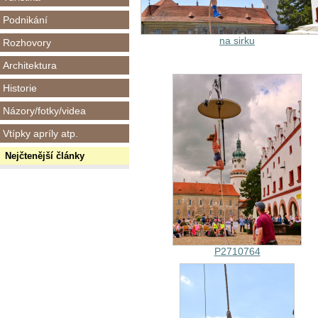
Podnikání
na sirku
Rozhovory
Architektura
Historie
Názory/fotky/videa
Vtípky apríly atp.
Nejčtenější články
P2710764