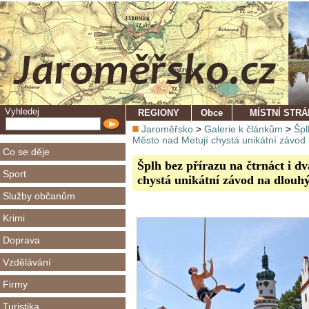
Vyhledej
REGIONY
Obce
MÍSTNÍ STR
Jaroměřsko
>
Galerie k článkům
>
Špl
Město nad Metují chystá unikátní závod
Co se děje
Šplh bez přírazu na čtrnáct i d
Sport
chystá unikátní závod na dlouh
Služby občanům
Krimi
Doprava
Vzdělávání
Firmy
Turistika