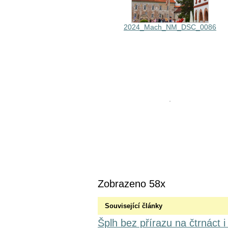
2024_Mach_NM_DSC_0086
Zobrazeno 58x
Související články
Šplh bez přírazu na čtrnáct