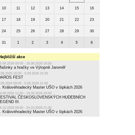
10
11
12
13
14
15
16
17
18
19
20
21
22
23
24
25
26
27
28
29
30
31
1
2
3
4
5
6
Nejbližší akce
5.08.2026 09:00 - 16.08.2026 16:00
ašinky a hračky ve Výtopně Jaroměř
.09.2026 16:00 - 5.09.2026 23:30
DAROS FEST
.09.2026 09:00 - 5.09.2026 21:00
. Královéhradecký Master UŠO v šipkách 2026
9.09.2026 12:00 - 19.09.2026 20:00
FESTIVAL ČESKOSLOVENSKÝCH HUDEBNÍCH
EGEND III.
4.10.2026 09:00 - 24.10.2026 21:00
. Královéhradecký Master UŠO v šipkách 2026