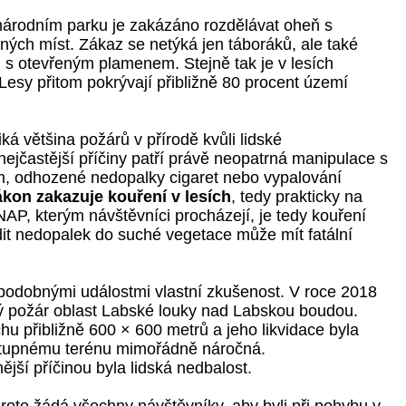
árodním parku je zakázáno rozdělávat oheň s
ných míst. Zákaz se netýká jen táboráků, ale také
ů s otevřeným plamenem. Stejně tak je v lesích
Lesy přitom pokrývají přibližně 80 procent území
ká většina požárů v přírodě kvůli lidské
nejčastější příčiny patří právě neopatrná manipulace s
, odhozené nedopalky cigaret nebo vypalování
ákon zakazuje kouření v lesích
, tedy prakticky na
P, kterým návštěvníci procházejí, je tedy kouření
t nedopalek do suché vegetace může mít fatální
podobnými událostmi vlastní zkušenost. V roce 2018
lý požár oblast Labské louky nad Labskou boudou.
u přibližně 600 × 600 metrů a jeho likvidace byla
ístupnému terénu mimořádně náročná.
jší příčinou byla lidská nedbalost.