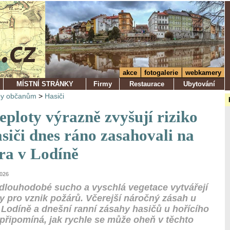
akce
fotogalerie
webkamery
MÍSTNÍ STRÁNKY
Firmy
Restaurace
Ubytování
by občanům
>
Hasiči
eploty výrazně zvyšují riziko
siči dnes ráno zasahovali na
era v Lodíně
2026
 dlouhodobé sucho a vyschlá vegetace vytvářejí
y pro vznik požárů. Včerejší náročný zásah u
v Lodíně a dnešní ranní zásahy hasičů u hořícího
řipomíná, jak rychle se může oheň v těchto