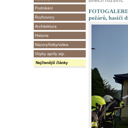
dnech rozšířit.
Podnikání
FOTOGALERIE - 
požárů, hasiči d
Rozhovory
Architektura
Historie
Názory/fotky/videa
Vtípky apríly atp.
Nejčtenější články