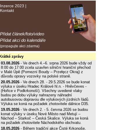
Inzerce 2023
|
Kontakt
Přidat článek/foto/video
Přidat akci do kalendáře
(propagujte akci zdarma)
Krátké zprávy
03.08.2026
- Ve dnech 4.–6. srpna 2026 bude vždy od
8:00 do 17:00 zcela uzavřen silniční hraniční přechod
v Malé Úpě (Pomezní Boudy – Przełęcz Okraj) z
důvodu opravy vozovky na polské straně.
20.05.2026
- Ve dnech 28. - 29.5.2026 se bude konat
výluka v úseku Hradec Králové hl.n. - Hněvčeves -
(Hořice v Podkrkonoší). Všechny uvedené vlaky
budou po dobu výluky nahrazeny náhradní
autobusovou dopravou dle výlukových jízdních řádů.
Výluka se koná na požadek zhotovitele dálnice D35.
19.05.2026
- Ve dnech 2. - 5. června 2026 se budou
konat výluky v úseku Nové Město nad Metují –
Náchod – Starkoč – Česká Skalice. Výluka se koná
na požadek zhotovitele Náchodského obchvatu.
18.05.2026
- Během tradiční akce Čisté Krkonoše,