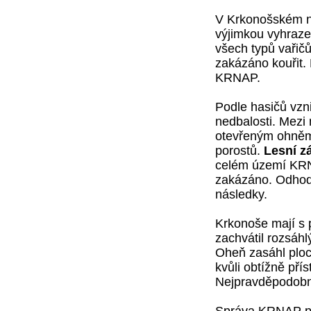
V Krkonošském n
výjimkou vyhraze
všech typů vařič
zakázáno kouřit. 
KRNAP.
Podle hasičů vzni
nedbalosti.
Mezi 
otevřeným ohněm
porostů.
Lesní z
celém území KRNA
zakázáno. Odhodi
následky.
Krkonoše mají s 
zachvátil rozsáh
Oheň zasáhl ploch
kvůli obtížně př
Nejpravděpodobně