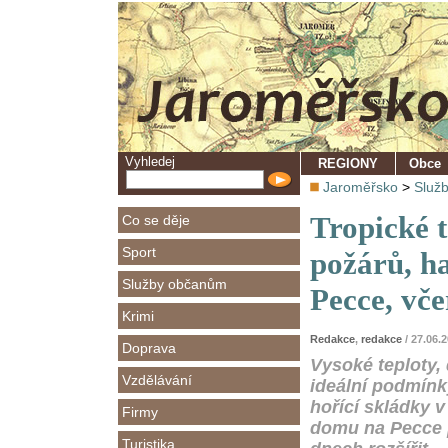
Vyhledej
REGIONY
Obce
Jaroměřsko
>
Služ
Tropické t
Co se děje
Sport
požárů, ha
Služby občanům
Pecce, vč
Krimi
Redakce
,
redakce
/ 27.06.
Doprava
Vysoké teploty,
Vzdělávání
ideální podmínk
hořící skládky 
Firmy
domu na Pecce p
Turistika