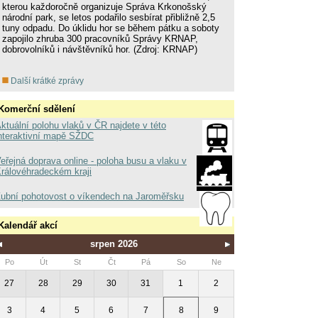
kterou každoročně organizuje Správa Krkonošský
národní park, se letos podařilo sesbírat přibližně 2,5
tuny odpadu. Do úklidu hor se během pátku a soboty
zapojilo zhruba 300 pracovníků Správy KRNAP,
dobrovolníků i návštěvníků hor. (Zdroj: KRNAP)
Další krátké zprávy
Komerční sdělení
ktuální polohu vlaků v ČR najdete v této
nteraktivní mapě SŽDC
eřejná doprava online - poloha busu a vlaku v
rálovéhradeckém kraji
ubní pohotovost o víkendech na Jaroměřsku
Kalendář akcí
srpen 2026
Po
Út
St
Čt
Pá
So
Ne
27
28
29
30
31
1
2
3
4
5
6
7
8
9