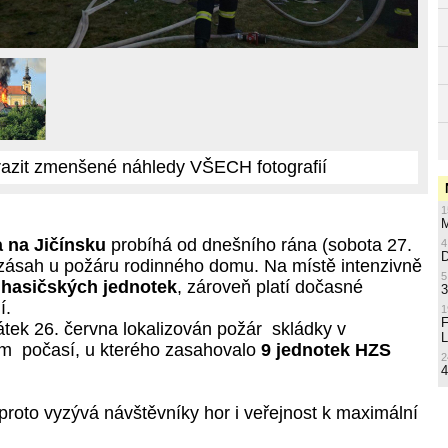
azit zmenšené náhledy VŠECH fotografií
1
M
 na Jičínsku
probíhá od dnešního rána (sobota 27.
4
zásah u požáru rodinného domu. Na místě intenzivně
5
 hasičských jednotek
, zároveň platí dočasné
3
í.
1
átek 26. června lokalizován požár skládky v
L
 počasí, u kterého zasahovalo
9 jednotek HZS
2
4
roto vyzývá návštěvníky hor i veřejnost k maximální