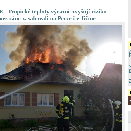
Tropické teploty výrazně zvyšují riziko
nes ráno zasahovali na Pecce i v Jičíne
A
i
V
K
Z