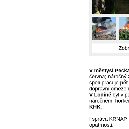
Zobr
V městysi Pecka
června) náročný 
spolupracuje
pět
dopravní omezen
V Lodíně
byl v p
náročném horkém
KHK
.
I správa KRNAP p
opatrnosti.