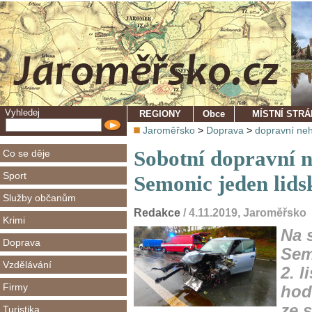
Vyhledej
REGIONY
Obce
MÍSTNÍ STR
Jaroměřsko
>
Doprava
>
dopravní ne
Sobotní dopravní n
Co se děje
Sport
Semonic jeden lids
Služby občanům
Redakce
/ 4.11.2019, Jaroměřsko
Krimi
Na s
Doprava
Sem
Vzdělávání
2. l
Firmy
hod
ze 
Turistika