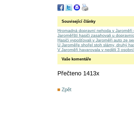
Související články
Hromadná dopravní nehoda v Jaroměři s
Jaroměřští hasiči zasahovali u dopravní
Hasiči vypošťovali v Jaroměři auto ze se
U Jaroměře shořel stoh slámy, druhý hasi
V Jaroměři havarovala v neděli 3 osobní
Vaše komentáře
Přečteno 1413x
Zpět