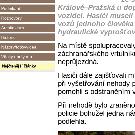
Králové–Pražská u dop
Podnikání
vozidel. Hasiči musel
Rozhovory
vozů jednoho člověka v
Architektura
hydraulické vyprošťova
Historie
Na místě spolupracovaly
Názory/fotky/videa
záchranářského vrtulník
Vtípky apríly atp.
neprůjezdná.
Nejčtenější články
Hasiči dále zajišťovali 
při vyšetřování nehody p
pomohli s odstraněním 
Při nehodě bylo zraněno 
policie bohužel jedna 
podlehla.