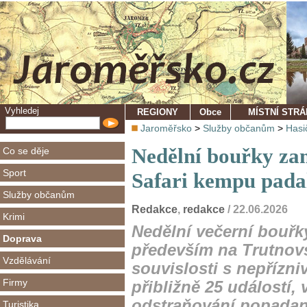
Vyhledej
REGIONY
Obce
MÍSTNÍ STR
Jaroměřsko
>
Služby občanům
>
Hasi
Nedělní bouřky zam
Co se děje
Sport
Safari kempu pada
Služby občanům
Redakce
,
redakce
/ 22.06.2026
Krimi
Nedělní večerní bouřk
Doprava
především na Trutnov
Vzdělávání
souvislosti s nepřízni
Firmy
přibližně 25 událostí, 
odstraňování popadan
Turistika