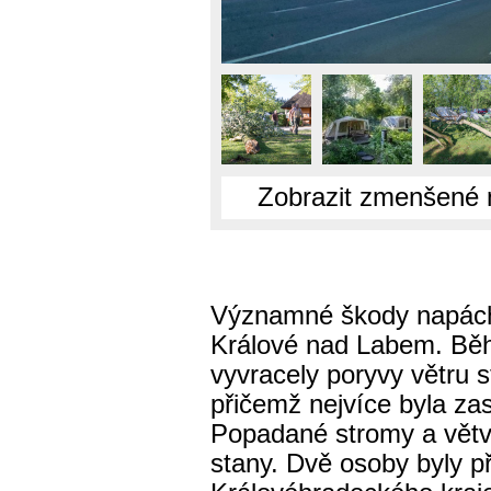
Zobrazit zmenšené 
Významné škody napáchal
Králové nad Labem. Běh
vyvracely poryvy větru s
přičemž nejvíce byla z
Popadané stromy a větv
stany. Dvě osoby byly 