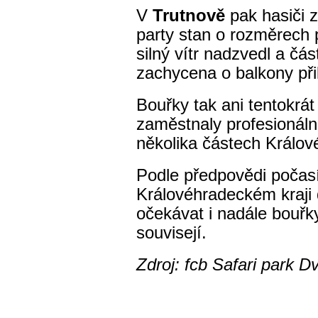
V
Trutnově
pak hasiči 
party stan o rozměrech p
silný vítr nadzvedl a čá
zachycena o balkony při
Bouřky tak ani tentokrá
zaměstnaly profesionáln
několika částech Králov
Podle předpovědi počasí 
Královéhradeckém kraji 
očekávat i nadále bouřk
souvisejí.
Zdroj: fcb Safari park 