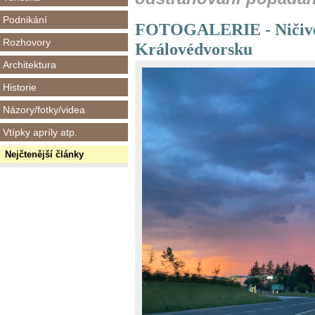
Podnikání
FOTOGALERIE - Ničivé 
Rozhovory
Královédvorsku
Architektura
Historie
Názory/fotky/videa
Vtípky apríly atp.
Nejčtenější články