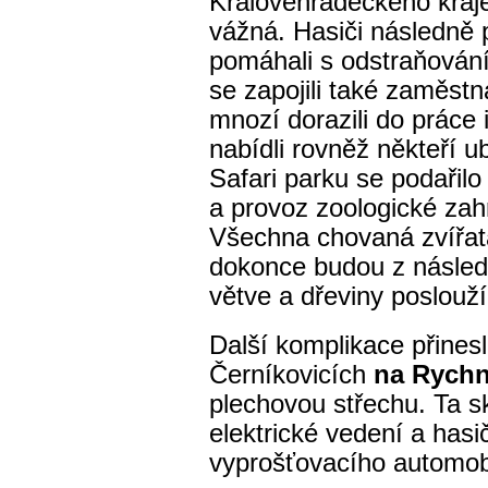
Královéhradeckého kraje,
vážná. Hasiči následně 
pomáhali s odstraňován
se zapojili také zaměstn
mnozí dorazili do práce
nabídli rovněž někteří u
Safari parku se podařilo
a provoz zoologické zah
Všechna chovaná zvířata
dokonce budou z následk
větve a dřeviny poslouží
Další komplikace přines
Černíkovicích
na Rych
plechovou střechu. Ta s
elektrické vedení a hasič
vyprošťovacího automob