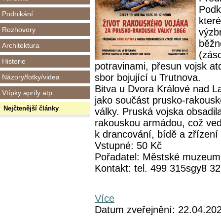
Podk
Podnikání
kter
Rozhovory
výzbr
běžné
Architektura
(zás
Historie
potravinami, přesun vojsk a
sbor bojující u Trutnova.
Názory/fotky/videa
Bitva u Dvora Králové nad L
Vtípky apríly atp.
jako součást prusko-rakousk
Nejčtenější články
války. Pruská vojska obsadil
rakouskou armádou, což ved
k drancování, bídě a zřízení
Vstupné: 50 Kč
Pořadatel: Městské muzeum
Kontakt: tel. 499 315sgy8 
Více
Datum zveřejnění: 22.04.20