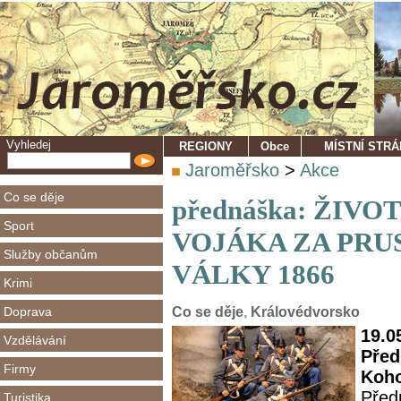
Vyhledej
REGIONY
Obce
MÍSTNÍ STR
Jaroměřsko
>
Akce
Co se děje
přednáška: ŽIV
Sport
VOJÁKA ZA PR
Služby občanům
VÁLKY 1866
Krimi
Doprava
Co se děje
,
Královédvorsko
19.0
Vzdělávání
Před
Firmy
Koho
Před
Turistika