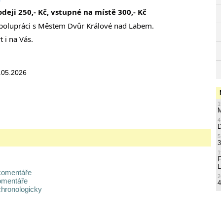
eji 250,- Kč, vstupné na místě 300,- Kč
polupráci s Městem Dvůr Králové nad Labem.
 i na Vás.
.05.2026
1
M
4
5
3
1
L
komentáře
2
omentáře
4
chronologicky