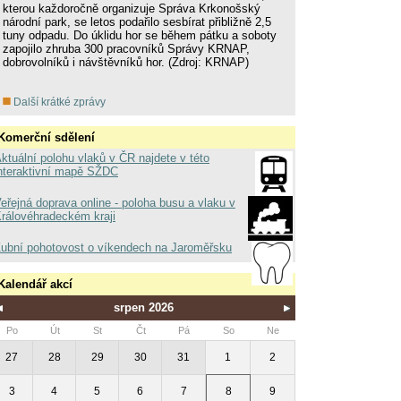
kterou každoročně organizuje Správa Krkonošský
národní park, se letos podařilo sesbírat přibližně 2,5
tuny odpadu. Do úklidu hor se během pátku a soboty
zapojilo zhruba 300 pracovníků Správy KRNAP,
dobrovolníků i návštěvníků hor. (Zdroj: KRNAP)
Další krátké zprávy
Komerční sdělení
ktuální polohu vlaků v ČR najdete v této
nteraktivní mapě SŽDC
eřejná doprava online - poloha busu a vlaku v
rálovéhradeckém kraji
ubní pohotovost o víkendech na Jaroměřsku
Kalendář akcí
srpen 2026
Po
Út
St
Čt
Pá
So
Ne
27
28
29
30
31
1
2
3
4
5
6
7
8
9