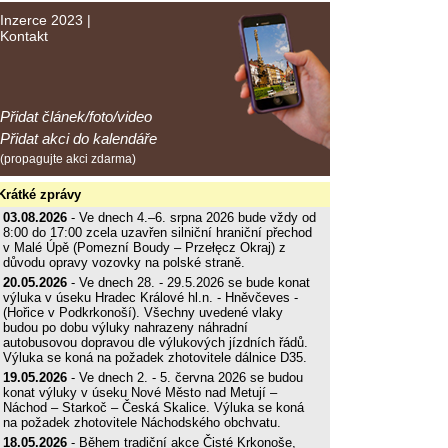
Inzerce 2023
|
Kontakt
Přidat článek/foto/video
Přidat akci do kalendáře
(propagujte akci zdarma)
Krátké zprávy
03.08.2026
- Ve dnech 4.–6. srpna 2026 bude vždy od
8:00 do 17:00 zcela uzavřen silniční hraniční přechod
v Malé Úpě (Pomezní Boudy – Przełęcz Okraj) z
důvodu opravy vozovky na polské straně.
20.05.2026
- Ve dnech 28. - 29.5.2026 se bude konat
výluka v úseku Hradec Králové hl.n. - Hněvčeves -
(Hořice v Podkrkonoší). Všechny uvedené vlaky
budou po dobu výluky nahrazeny náhradní
autobusovou dopravou dle výlukových jízdních řádů.
Výluka se koná na požadek zhotovitele dálnice D35.
19.05.2026
- Ve dnech 2. - 5. června 2026 se budou
konat výluky v úseku Nové Město nad Metují –
Náchod – Starkoč – Česká Skalice. Výluka se koná
na požadek zhotovitele Náchodského obchvatu.
18.05.2026
- Během tradiční akce Čisté Krkonoše,