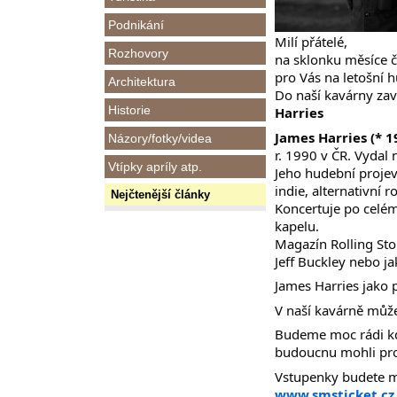
Podnikání
Milí přátelé,
Rozhovory
na sklonku měsíce č
pro Vás na letošní 
Architektura
Do naší kavárny zav
Historie
Harries
James Harries (* 
Názory/fotky/videa
r. 1990 v ČR. Vydal 
Vtípky apríly atp.
Jeho hudební projev 
indie, alternativní r
Nejčtenější články
Koncertuje po celém
kapelu.
Magazín Rolling Ston
Jeff Buckley nebo ja
James Harries jako p
V naší kavárně může
Budeme moc rádi kdy
budoucnu mohli pro 
Vstupenky budete mo
www.smsticket.cz