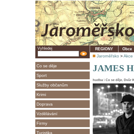
Vyhledej
REGIONY
Obce
Jaroměřsko
>
Akce
JAMES HA
Co se děje
Sport
hudba
\
Co se děje
,
Dvůr 
Služby občanům
Krimi
Doprava
Vzdělávání
Firmy
Turistika