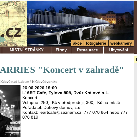
akce
fotogalerie
webkamery
MÍSTNÍ STRÁNKY
Firmy
Restaurace
Ubytování
RRIES "Koncert v zahradě"
Králové nad Labem
\
Královédvorsko
26.06.2026 19:00
L´ART Café, Tylova 505, Dvůr Králové n.L.
Koncert
Vstupné: 250,- Kč v předprodeji, 300,- Kč na místě
Pořadatel: Duhový domov, z.ú.
Kontakt: leartcafe@seznam.cz, 777 070 864 nebo 777
070 819