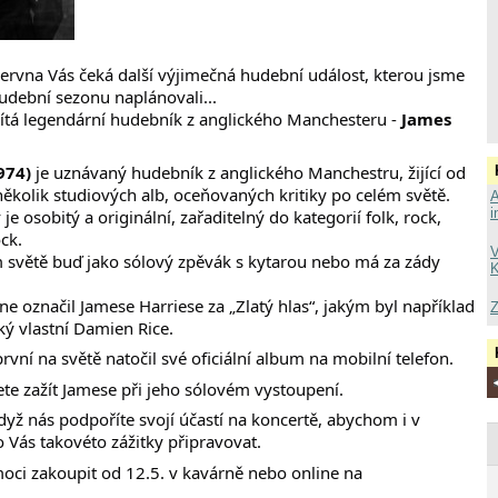
ervna Vás čeká další výjimečná hudební událost, kterou jsme
hudební sezonu naplánovali...
ítá legendární hudebník z anglického Manchesteru -
James
1974)
je uznávaný hudebník z anglického Manchestru, žijící od
několik studiových alb, oceňovaných kritiky po celém světě.
A
i
je osobitý a originální, zařaditelný do kategorií folk, rock,
ock.
V
 světě buď jako sólový zpěvák s kytarou nebo má za zády
K
e označil Jamese Harriese za „Zlatý hlas“, jakým byl například
Z
ký vlastní Damien Rice.
rvní na světě natočil své oficiální album na mobilní telefon.
te zažít Jamese při jeho sólovém vystoupení.
ž nás podpoříte svojí účastí na koncertě, abychom i v
Vás takovéto zážitky připravovat.
ci zakoupit od 12.5. v kavárně nebo online na
.