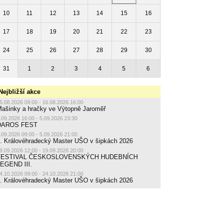
10
11
12
13
14
15
16
17
18
19
20
21
22
23
24
25
26
27
28
29
30
31
1
2
3
4
5
6
Nejbližší akce
5.08.2026 09:00 - 16.08.2026 16:00
ašinky a hračky ve Výtopně Jaroměř
.09.2026 16:00 - 5.09.2026 23:30
DAROS FEST
.09.2026 09:00 - 5.09.2026 21:00
. Královéhradecký Master UŠO v šipkách 2026
9.09.2026 12:00 - 19.09.2026 20:00
FESTIVAL ČESKOSLOVENSKÝCH HUDEBNÍCH
EGEND III.
4.10.2026 09:00 - 24.10.2026 21:00
. Královéhradecký Master UŠO v šipkách 2026