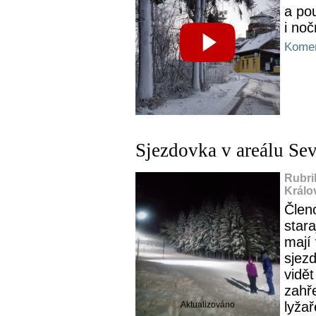
a po
i noč
Komen
Sjezdovka v areálu Se
Rubri
Králo
Člen
stara
mají 
sjezd
vidě
zahř
lyžař
Aktualizováno