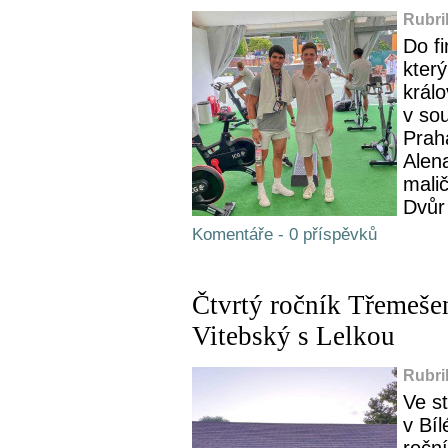
Rubri
Do fi
který
král
v so
Praha
Alen
malič
Dvůr 
Komentáře - 0 příspěvků
Čtvrtý ročník Třemeše
Vitebský s Lelkou
Rubri
Ve st
v Bíl
ročn