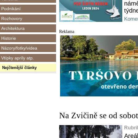
námě
Podnikání
týdn
Rozhovory
Komen
Architektura
Reklama
Historie
Názory/fotky/videa
Vtípky apríly atp.
Nejčtenější články
Na Zvičině se od sobot
Rubri
Areá