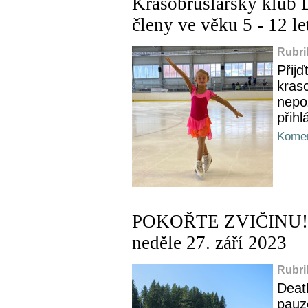
Krasobruslařský klub 
členy ve věku 5 - 12 le
Rubri
Přijď
kraso
nepo
přihl
Komen
POKOŘTE ZVIČINU! - 
neděle 27. září 2023
Rubri
Deat
pauz