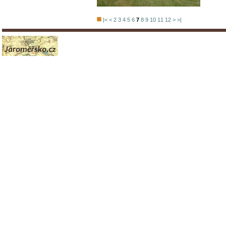
|<
<
2
3
4
5
6
7
8
9
10
11
12
>
>|