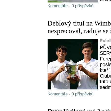
Komentáře - 0 příspěvků
Deblový titul na Wimb
nezpracoval, raduje se
Rubri
PŮV
SER
Forej
posl
kteří
Clubu
tuto 
sedmn
Komentáře - 0 příspěvků