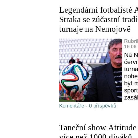
Legendární fotbalisté 
Straka se zúčastní tra
turnaje na Nemojově
Rubri
16.06
Na Ne
červn
turn
nohej
být 
sport
zasá
Komentáře - 0 příspěvků
Taneční show Attitude
více než 1000 diváků