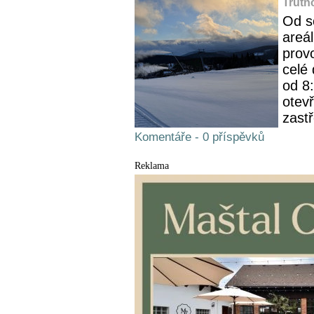
Trutn
Od s
areá
prov
celé
od 8
otev
zast
Komentáře - 0 příspěvků
Reklama