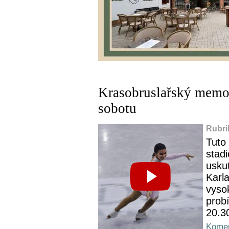
Krasobruslařský memori
sobotu
Rubri
Tuto
stad
uskut
Karl
vyso
probí
20.3
Komen