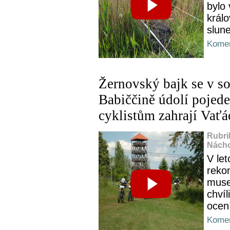
bylo 
králo
slun
Komen
Žernovský bajk se v so
Babiččině údolí pojed
cyklistům zahrají Vaťá
Rubri
Nácho
V le
reko
muse
chvíl
ocen
Komen