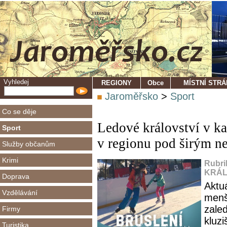
Vyhledej
REGIONY
Obce
MÍSTNÍ STR
Jaroměřsko
>
Sport
Co se děje
Ledové království v ka
Sport
v regionu pod širým n
Služby občanům
Krimi
Rubri
KRÁL
Doprava
Aktu
Vzdělávání
menš
zale
Firmy
kluz
Turistika