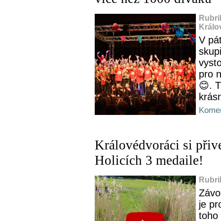
Rubri
Králo
V pá
skup
vysto
pro 
😊. T
krás
Komen
Královédvoráci si přive
Holicích 3 medaile!
Rubri
Závo
je pr
toho 