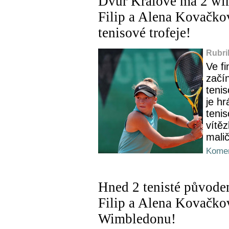
Dvůr Králové má 2 wi
Filip a Alena Kovačkov
tenisové trofeje!
Rubri
Ve fi
začí
teni
je h
tenis
vítě
malič
Komen
Hned 2 tenisté původe
Filip a Alena Kovačkov
Wimbledonu!