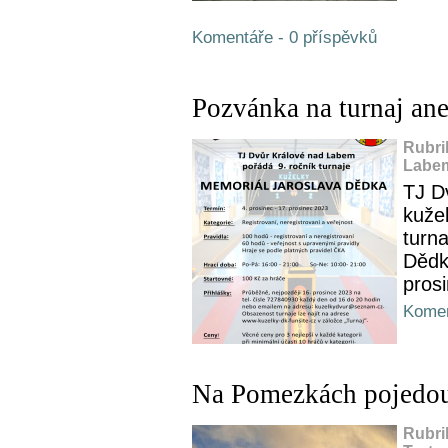
Komentáře - 0 příspěvků
Pozvánka na turnaj ane
Rubri
Labem
TJ D
kužel
turn
Dědka
pros
Komen
Na Pomezkách pojedou 
Rubri