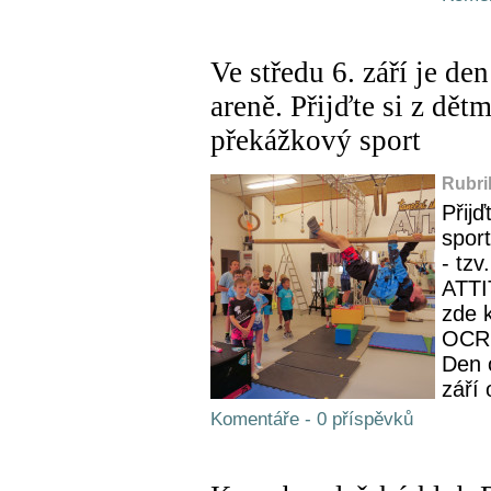
Ve středu 6. září je d
areně. Přijďte si z dětm
překážkový sport
Rubri
Přijď
spor
- tz
ATTI
zde 
OCR 
Den o
září 
Komentáře - 0 příspěvků