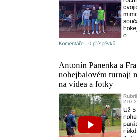
dvoji
mimo 
souč
hokej
o...
Komentáře - 0 příspěvků
Antonín Panenka a Fran
nohejbalovém turnaji 
na videa a fotky
Rubri
2.07.
Už 5
nohej
pará
někde