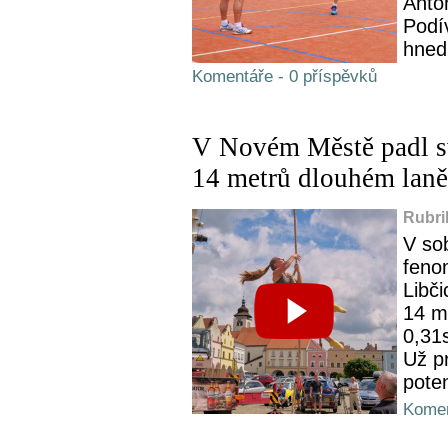
Anto
Podív
hned
Komentáře - 0 příspěvků
V Novém Městě padl sv
14 metrů dlouhém laně
Rubri
V sob
feno
Libči
14 m
0,31s
Už pr
poten
Komen