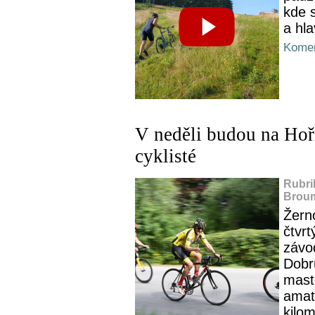
kde 
a hl
Komen
V neděli budou na Hoři
cyklisté
Rubri
Broum
Žern
čtvrt
závod
Dobr
mast
amaté
kilom