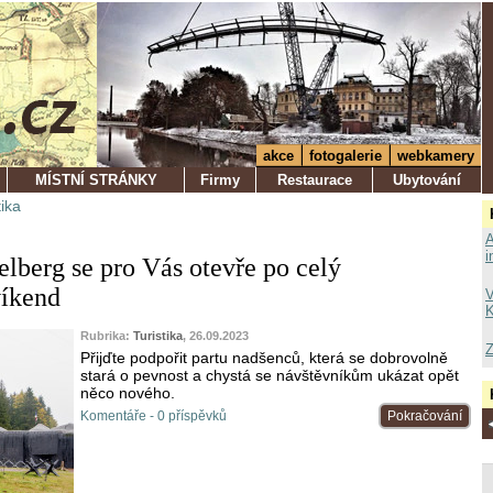
akce
fotogalerie
webkamery
MÍSTNÍ STRÁNKY
Firmy
Restaurace
Ubytování
tika
A
i
elberg se pro Vás otevře po celý
víkend
V
K
Rubrika:
Turistika
, 26.09.2023
Z
Přijďte podpořit partu nadšenců, která se dobrovolně
stará o pevnost a chystá se návštěvníkům ukázat opět
něco nového.
Komentáře - 0 příspěvků
Pokračování