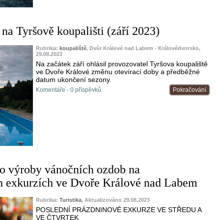
na Tyršově koupališti (září 2023)
Rubrika:
koupaliště
, Dvůr Králové nad Labem - Královédvorsko,
29.08.2023
Na začátek září ohlásil provozovatel Tyršova koupaliště
ve Dvoře Králové změnu otevírací doby a předběžné
datum ukončení sezony.
Komentáře - 0 příspěvků
Pokračování
o výroby vánočních ozdob na
h exkurzích ve Dvoře Králové nad Labem
Rubrika:
Turistika
, Aktualizováno 29.08.2023
POSLEDNÍ PRÁZDNINOVÉ EXKURZE VE STŘEDU A
VE ČTVRTEK