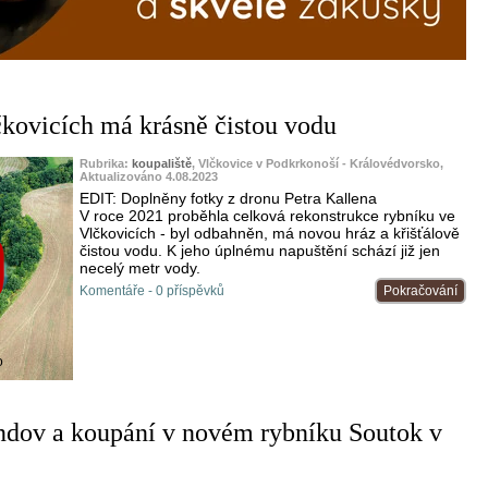
kovicích má krásně čistou vodu
Rubrika:
koupaliště
, Vlčkovice v Podkrkonoší - Královédvorsko,
Aktualizováno 4.08.2023
EDIT: Doplněny fotky z dronu Petra Kallena
V roce 2021 proběhla celková rekonstrukce rybníku ve
Vlčkovicích - byl odbahněn, má novou hráz a křišťálově
čistou vodu. K jeho úplnému napuštění schází již jen
necelý metr vody.
Komentáře - 0 příspěvků
Pokračování
o
ndov a koupání v novém rybníku Soutok v