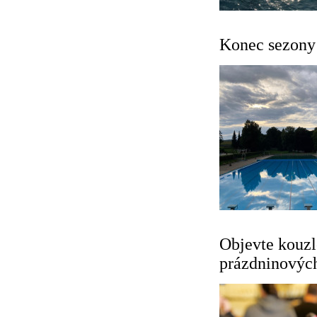
Konec sezony 
Objevte kouzl
prázdninovýc