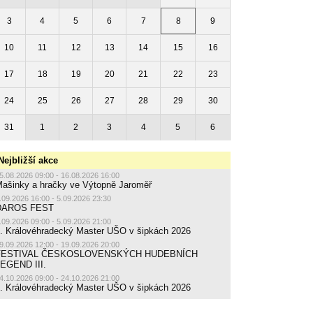
3
4
5
6
7
8
9
10
11
12
13
14
15
16
17
18
19
20
21
22
23
24
25
26
27
28
29
30
31
1
2
3
4
5
6
Nejbližší akce
5.08.2026 09:00 - 16.08.2026 16:00
ašinky a hračky ve Výtopně Jaroměř
.09.2026 16:00 - 5.09.2026 23:30
DAROS FEST
.09.2026 09:00 - 5.09.2026 21:00
. Královéhradecký Master UŠO v šipkách 2026
9.09.2026 12:00 - 19.09.2026 20:00
FESTIVAL ČESKOSLOVENSKÝCH HUDEBNÍCH
EGEND III.
4.10.2026 09:00 - 24.10.2026 21:00
. Královéhradecký Master UŠO v šipkách 2026