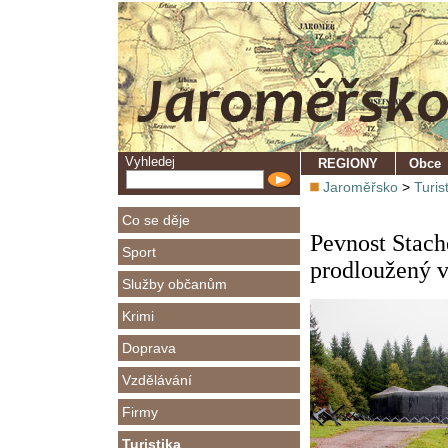
Vyhledej
REGIONY
Obce
Jaroměřsko
>
Turis
Co se děje
Pevnost Stach
Sport
prodloužený 
Služby občanům
Krimi
Doprava
Vzdělávání
Firmy
Turistika