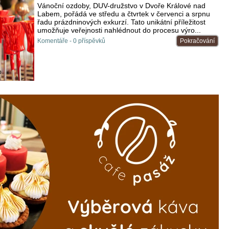
Vánoční ozdoby, DUV-družstvo v Dvoře Králové nad
Labem, pořádá ve středu a čtvrtek v červenci a srpnu
řadu prázdninových exkurzí. Tato unikátní příležitost
umožňuje veřejnosti nahlédnout do procesu výro...
Komentáře - 0 příspěvků
Pokračování
o