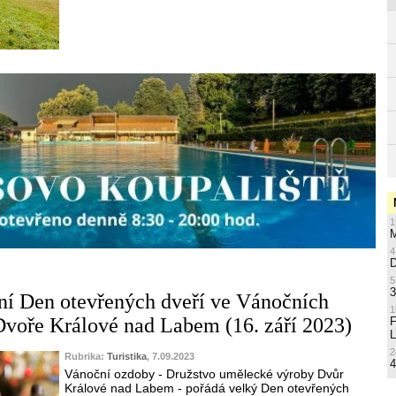
1
M
4
5
3
ní Den otevřených dveří ve Vánočních
1
voře Králové nad Labem (16. září 2023)
L
2
Rubrika:
Turistika
, 7.09.2023
4
Vánoční ozdoby - Družstvo umělecké výroby Dvůr
Králové nad Labem - pořádá velký Den otevřených