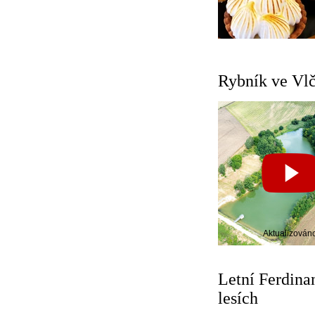
Rybník ve Vlč
Aktualizován
Letní Ferdina
lesích