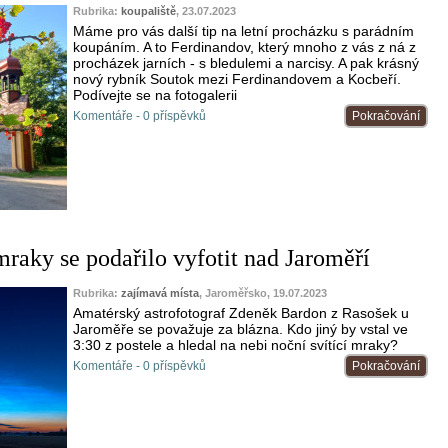
Rubrika:
koupaliště
, 23.07.2023
Máme pro vás další tip na letní procházku s parádním
koupáním. A to Ferdinandov, který mnoho z vás z ná z
procházek jarních - s bledulemi a narcisy. A pak krásný
nový rybník Soutok mezi Ferdinandovem a Kocbeří.
Podívejte se na fotogalerii
Komentáře - 0 příspěvků
Pokračování
mraky se podařilo vyfotit nad Jaroměří
Rubrika:
zajímavá místa
, Jaroměřsko, 19.07.2023
Amatérský astrofotograf Zdeněk Bardon z Rasošek u
Jaroměře se považuje za blázna. Kdo jiný by vstal ve
3:30 z postele a hledal na nebi noční svítící mraky?
Komentáře - 0 příspěvků
Pokračování