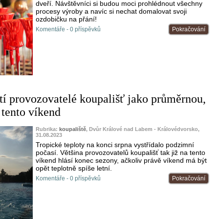
dveří. Návštěvníci si budou moci prohlédnout všechny
procesy výroby a navíc si nechat domalovat svoji
ozdobičku na přání!
Komentáře - 0 příspěvků
Pokračování
í provozovatelé koupališť jako průměrnou,
 tento víkend
Rubrika:
koupaliště
, Dvůr Králové nad Labem - Královédvorsko,
31.08.2023
Tropické teploty na konci srpna vystřídalo podzimní
počasí. Většina provozovatelů koupališť tak již na tento
víkend hlásí konec sezony, ačkoliv právě víkend má být
opět teplotně spíše letní.
Komentáře - 0 příspěvků
Pokračování