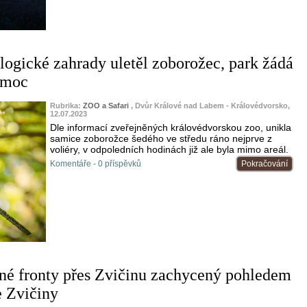
logické zahrady uletěl zoborožec, park žádá
omoc
Rubrika:
ZOO a Safari
, Dvůr Králové nad Labem - Královédvorsko,
12.07.2023
Dle informací zveřejněných královédvorskou zoo, unikla
samice zoborožce šedého ve středu ráno nejprve z
voliéry, v odpoledních hodinách již ale byla mimo areál.
Komentáře - 0 příspěvků
Pokračování
né fronty přes Zvičinu zachycený pohledem
 Zvičiny