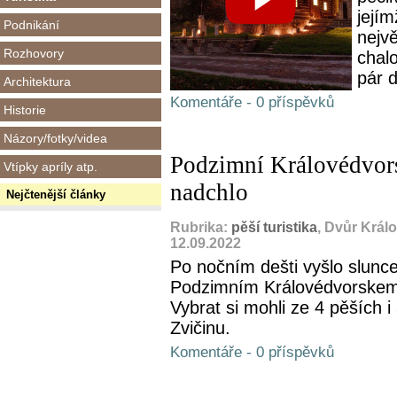
jejím
Podnikání
nejvě
Rozhovory
chal
pár d
Architektura
Komentáře - 0 příspěvků
Historie
Názory/fotky/videa
Podzimní Královédvor
Vtípky apríly atp.
nadchlo
Nejčtenější články
Rubrika:
pěší turistika
, Dvůr Král
12.09.2022
Po nočním dešti vyšlo slunc
Podzimním Královédvorskem 
Vybrat si mohli ze 4 pěších i 
Zvičinu.
Komentáře - 0 příspěvků