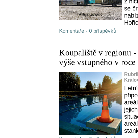
z nic
se č
nabí
Aktualizováno
Hořic
Komentáře - 0 příspěvků
Koupaliště v regionu -
výše vstupného v roce
Rubri
Králo
Letn
připo
areál
jejic
situa
areál
stani
Aktualizováno