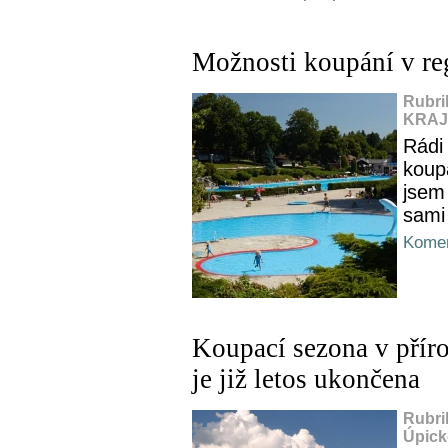
Možnosti koupání v re
Rubri
KRAJ,
Rádi
koupa
jsem
sami
Komen
Koupací sezona v přír
je již letos ukončena
Rubri
Úpick