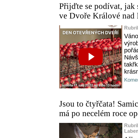
Přijďte se podívat, ja
ve Dvoře Králové nad 
Rubri
Váno
výro
pořá
Návš
takř
krás
Komen
Jsou to čtyřčata! Sami
má po necelém roce op
Rubri
Labem