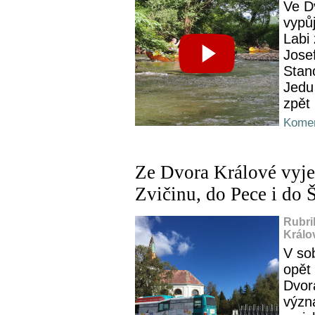
Ve D
vypůj
Labi
Josef
Stan
Jedu
zpět 
Komen
Ze Dvora Králové vyje
Zvičinu, do Pece i do 
Rubri
Králo
V so
opět
Dvor
význ