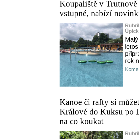
Koupaliště v Trutnově
vstupné, nabízí novinku
Rubri
Úpick
Malý
letos
připr
rok 
Komen
Kanoe či rafty si můžet
Králové do Kuksu po L
na co koukat
Rubri