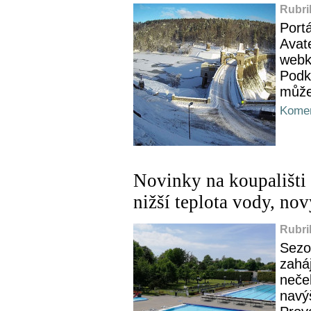
Rubri
Portá
Avat
webk
Podkr
můžet
Komen
Novinky na koupališti 
nižší teplota vody, no
Rubri
Sezo
zahá
neček
navý