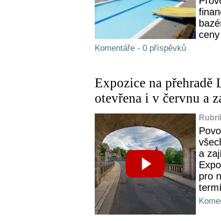
Provo
finan
bazé
ceny 
Komentáře - 0 příspěvků
Expozice na přehradě L
otevřena i v červnu a z
Rubri
Povo
všec
a za
Expoz
pro n
termí
Komen