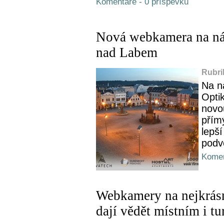
Komentáře - 0 příspěvků
Nová webkamera na ná
nad Labem
Rubri
Na n
Optik
novo
přím
lepší
podv
Komen
Webkamery na nejkrásn
dají vědět místním i tu