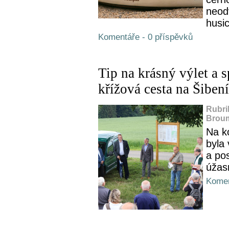
neodv
husic
Komentáře - 0 příspěvků
Tip na krásný výlet a 
křížová cesta na Šibe
Rubri
Broum
Na k
byla
a po
úžasn
Komen