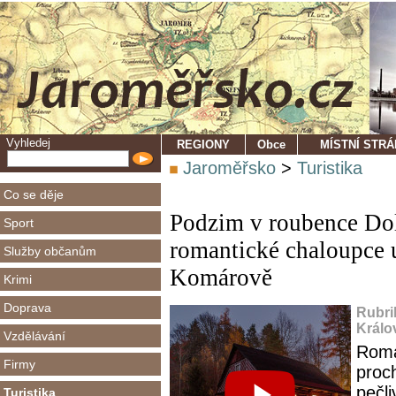
Vyhledej
REGIONY
Obce
MÍSTNÍ STR
Jaroměřsko
>
Turistika
Co se děje
Podzim v roubence Dol
Sport
romantické chaloupce 
Služby občanům
Komárově
Krimi
Doprava
Rubri
Králo
Vzdělávání
Roma
Firmy
proc
pečl
Turistika