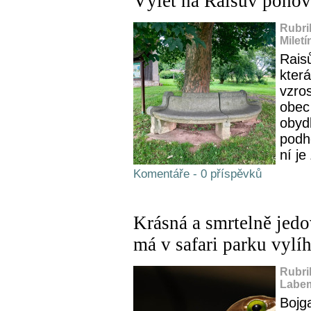
Výlet na Raisův pohov
Rubri
Miletí
Rais
kter
vzro
obec 
obyd
podh
ní je
Komentáře - 0 příspěvků
Krásná a smrtelně jedo
má v safari parku vylí
Rubri
Labem
Bojg