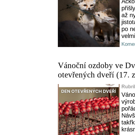
Ačko
přišl
až ny
jisto
po ne
velmi
Komen
Vánoční ozdoby ve Dv
otevřených dveří (17. 
Rubri
Váno
výro
pořá
Návš
takř
krás