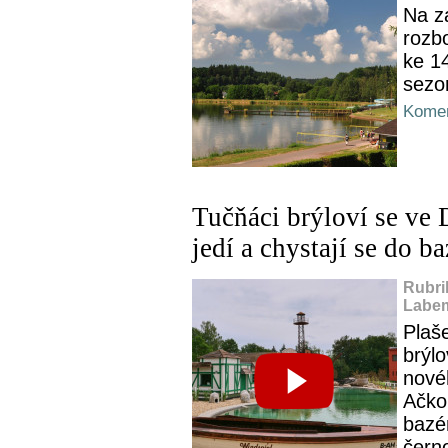
Na z
rozbo
ke 1
sezo
Komen
Tučňáci brýloví se ve 
jedí a chystají se do b
Rubri
Labem
Plaš
brýlo
nové
Ačkol
bazén
čern