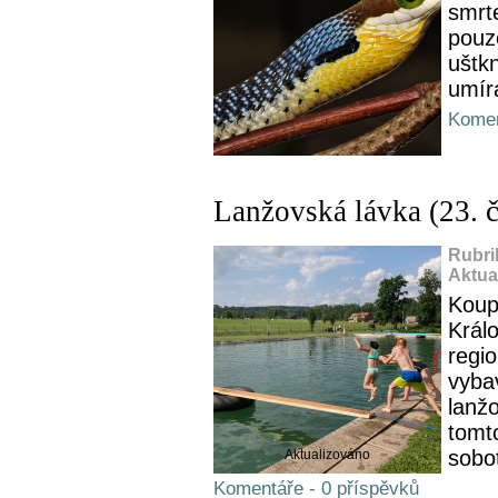
smrt
pouze
uštkn
umír
Komen
Lanžovská lávka (23. 
Rubri
Aktua
Koup
Králo
regi
vyba
lanž
tomto
sobot
Aktualizováno
Komentáře - 0 příspěvků