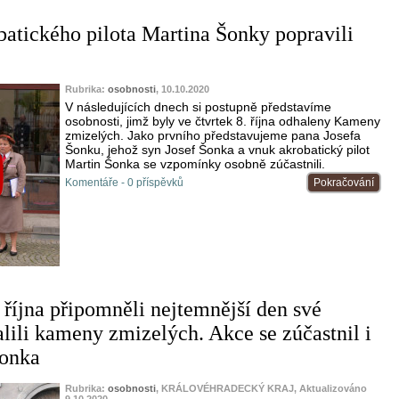
atického pilota Martina Šonky popravili
Rubrika:
osobnosti
, 10.10.2020
V následujících dnech si postupně představíme
osobnosti, jimž byly ve čtvrtek 8. října odhaleny Kameny
zmizelých. Jako prvního představujeme pana Josefa
Šonku, jehož syn Josef Šonka a vnuk akrobatický pilot
Martin Šonka se vzpomínky osobně zúčastnili.
Komentáře - 0 příspěvků
Pokračování
 října připomněli nejtemnější den své
alili kameny zmizelých. Akce se zúčastnil i
Šonka
Rubrika:
osobnosti
, KRÁLOVÉHRADECKÝ KRAJ, Aktualizováno
9.10.2020