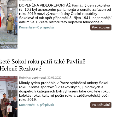
DOPLNĚNA VIDEOREPORTÁŽ Památný den sokolstva
(8. 10.) byl usnesením parlamentu a senátu zařazen od
roku 2019 mezi významné dny České republiky.
Sokolové si tak opět připoměli 8. říjen 1941, nejtemnější
datum ve 158leté historii této nejstarší tělocvičné o...
Komentáře - 0 příspěvků
Pokračování
o
ketě Sokol roku patří také Pavlíně
 Heleně Rezkové
Rubrika:
osobnosti
, 30.09.2020
Minulý týden proběhlo v Praze vyhlášení ankety Sokol
roku. Kromě sportovců v žákovských, juniorských a
dospělých kategoriích byli vyhlášeni také cvičitelé roku,
kolektiv roku, kulturní počin roku a vzdělavatelský počin
roku 2019.
Komentáře - 0 příspěvků
Pokračování