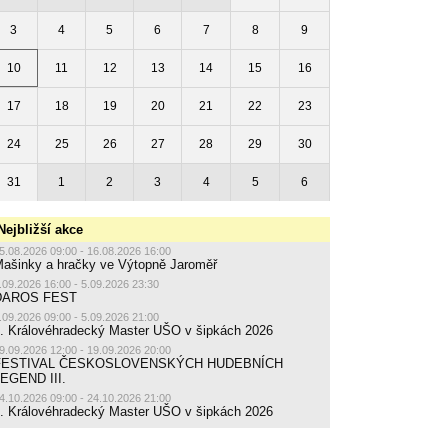
3
4
5
6
7
8
9
10
11
12
13
14
15
16
17
18
19
20
21
22
23
24
25
26
27
28
29
30
31
1
2
3
4
5
6
Nejbližší akce
5.08.2026 09:00 - 16.08.2026 16:00
ašinky a hračky ve Výtopně Jaroměř
.09.2026 16:00 - 5.09.2026 23:30
DAROS FEST
.09.2026 09:00 - 5.09.2026 21:00
. Královéhradecký Master UŠO v šipkách 2026
9.09.2026 12:00 - 19.09.2026 20:00
FESTIVAL ČESKOSLOVENSKÝCH HUDEBNÍCH
EGEND III.
4.10.2026 09:00 - 24.10.2026 21:00
. Královéhradecký Master UŠO v šipkách 2026