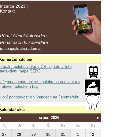
Inzerce 2023
|
Kontakt
Přidat článek/foto/video
Přidat akci do kalendáře
(propagujte akci zdarma)
Komerční sdělení
ktuální polohu vlaků v ČR najdete v této
nteraktivní mapě SŽDC
eřejná doprava online - poloha busu a vlaku v
rálovéhradeckém kraji
ubní pohotovost o víkendech na Jaroměřsku
Kalendář akcí
srpen 2026
Po
Út
St
Čt
Pá
So
Ne
27
28
29
30
31
1
2