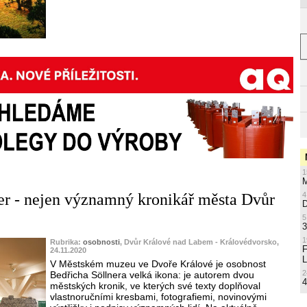
1
M
er - nejen významný kronikář města Dvůr
4
5
3
1
Rubrika:
osobnosti
, Dvůr Králové nad Labem - Královédvorsko,
24.11.2020
L
V Městském muzeu ve Dvoře Králové je osobnost
2
Bedřicha Söllnera velká ikona: je autorem dvou
4
městských kronik, ve kterých své texty doplňoval
vlastnoručními kresbami, fotografiemi, novinovými