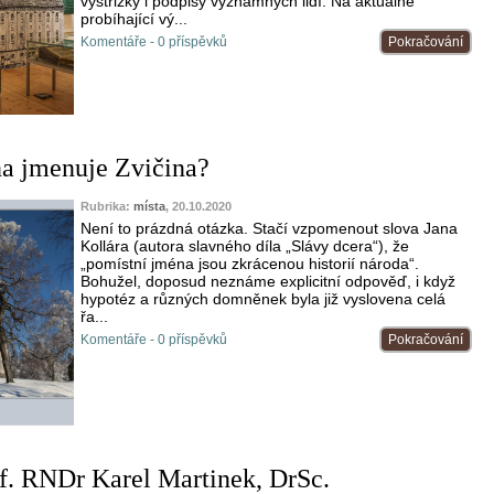
výstřižky i podpisy významných lidí. Na aktuálně
probíhající vý...
Komentáře - 0 příspěvků
Pokračování
na jmenuje Zvičina?
Rubrika:
místa
, 20.10.2020
Není to prázdná otázka. Stačí vzpomenout slova Jana
Kollára (autora slavného díla „Slávy dcera“), že
„pomístní jména jsou zkrácenou historií národa“.
Bohužel, doposud neznáme explicitní odpověď, i když
hypotéz a různých domněnek byla již vyslovena celá
řa...
Komentáře - 0 příspěvků
Pokračování
f. RNDr Karel Martinek, DrSc.