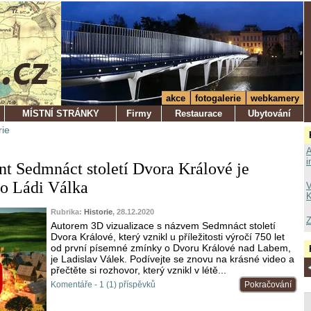
akce
fotogalerie
webkamery
MÍSTNÍ STRÁNKY
Firmy
Restaurace
Ubytování
rie
A
i
 Sedmnáct století Dvora Králové je
lo Ládi Válka
V
K
Rubrika:
Historie
, 28.12.2020
Z
Autorem 3D vizualizace s názvem Sedmnáct století
Dvora Králové, který vznikl u příležitosti výročí 750 let
od první písemné zmínky o Dvoru Králové nad Labem,
je Ladislav Válek. Podívejte se znovu na krásné video a
přečtěte si rozhovor, který vznikl v létě...
Komentáře - 1 (1) příspěvků
Pokračování