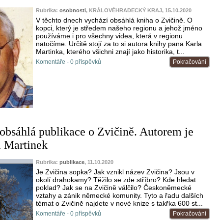
Rubrika:
osobnosti
, KRÁLOVÉHRADECKÝ KRAJ, 15.10.2020
V těchto dnech vychází obsáhlá kniha o Zvičině. O
kopci, který je středem našeho regionu a jehož jméno
používáme i pro všechny videa, která v regionu
natočíme. Určitě stojí za to si autora knihy pana Karla
Martinka, kterého všichni znají jako historika, t...
Komentáře - 0 příspěvků
Pokračování
obsáhlá publikace o Zvičině. Autorem je
l Martinek
Rubrika:
publikace
, 11.10.2020
Je Zvičina sopka? Jak vznikl název Zvičina? Jsou v
okolí drahokamy? Těžilo se zde stříbro? Kde hledat
poklad? Jak se na Zvičině válčilo? Českoněmecké
vztahy a zánik německé komunity. Tyto a řadu dalších
témat o Zvičině najdete v nové knize s takřka 600 st...
Komentáře - 0 příspěvků
Pokračování