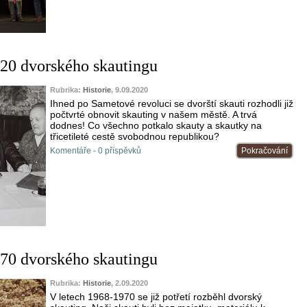
20 dvorského skautingu
Rubrika:
Historie
, 9.09.2020
Ihned po Sametové revoluci se dvorští skauti rozhodli již
počtvrté obnovit skauting v našem městě. A trvá
dodnes! Co všechno potkalo skauty a skautky na
třicetileté cestě svobodnou republikou?
Komentáře - 0 příspěvků
Pokračování
70 dvorského skautingu
Rubrika:
Historie
, 2.09.2020
V letech 1968-1970 se již potřetí rozběhl dvorský