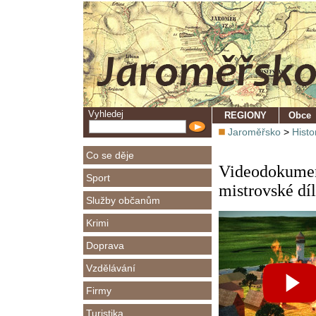
Vyhledej
REGIONY
Obce
Jaroměřsko
>
Histo
Co se děje
Videodokument
Sport
mistrovské dí
Služby občanům
Krimi
Doprava
Vzdělávání
Firmy
Turistika