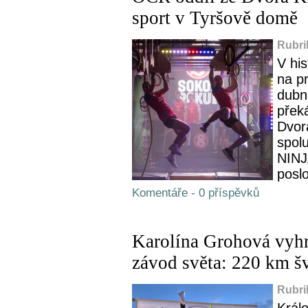
sport v Tyršově domě
Rubri
V hi
na p
dubn
přek
Dvor
spolu
NINJ
poslo
Komentáře - 0 příspěvků
Karolína Grohová vyhr
závod světa: 220 km 
Rubri
Král