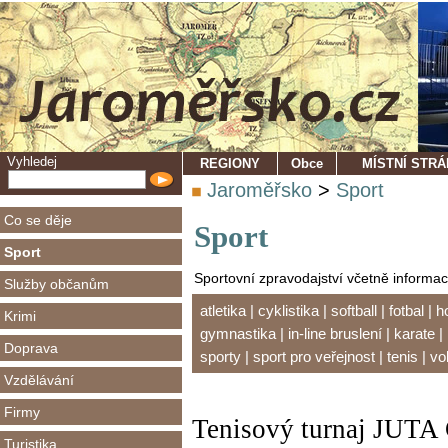
Vyhledej
REGIONY
Obce
MÍSTNÍ STR
Jaroměřsko
>
Sport
Co se děje
Sport
Sport
Sportovní zpravodajství včetně informac
Služby občanům
atletika
|
cyklistika
|
softball
|
fotbal
|
h
Krimi
gymnastika
|
in-line bruslení
|
karate
|
Doprava
sporty
|
sport pro veřejnost
|
tenis
|
vo
Vzdělávání
Firmy
Tenisový turnaj JUTA
Turistika