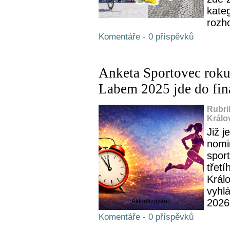
kateg
rozho
Komentáře - 0 příspěvků
Anketa Sportovec roku
Labem 2025 jde do fin
Rubri
Králo
Již 
nomi
spor
třet
Král
vyhl
2026
Aktualizováno
Komentáře - 0 příspěvků