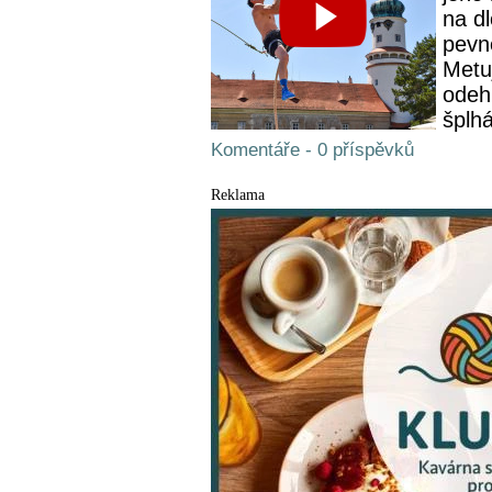
na d
pevn
Metu
odeh
šplhá
Komentáře - 0 příspěvků
Reklama