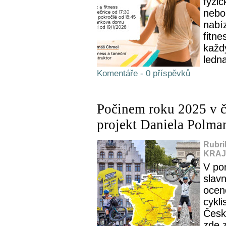
fyzic
nebo
nabíz
fitn
každ
ledn
Komentáře - 0 příspěvků
Počinem roku 2025 v če
projekt Daniela Polma
Rubri
KRAJ,
V pon
slav
ocen
cykli
Česk
zde 