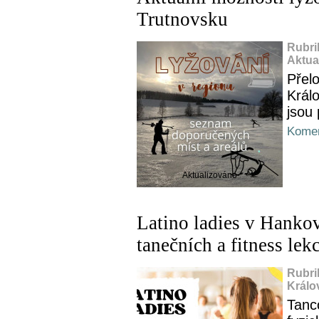
Trutnovsku
Rubri
Aktua
Přel
Král
jsou 
Komen
Aktualizováno
Latino ladies v Hankov
tanečních a fitness lek
Rubri
Králo
Tanco