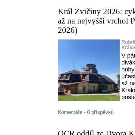
Král Zvičiny 2026: cyk
až na nejvyšší vrchol 
2026)
Rubri
Králo
V pát
divák
nohy 
účas
až na
Králo
posta
Komentáře - 0 příspěvků
OCR oddíl ze Dvora K