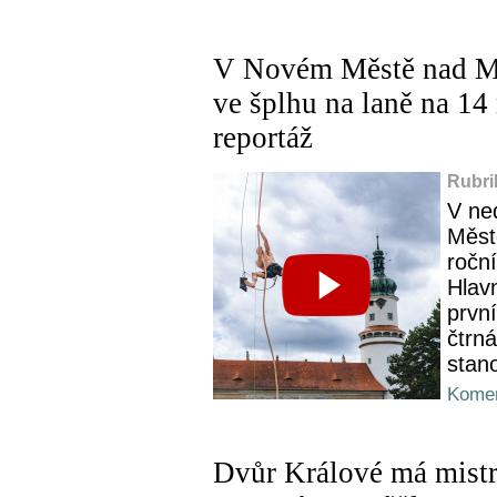
V Novém Městě nad Me
ve šplhu na laně na 14 
reportáž
Rubri
V ne
Měst
ročn
Hlavn
prvn
čtrná
stan
Komen
Dvůr Králové má mist