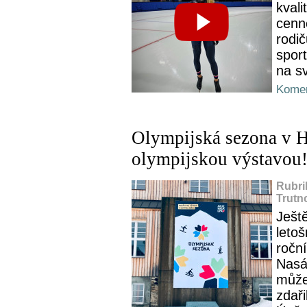
kvali
cenn
rodi
sport
na sv
Komen
Olympijská sezona v H
olympijskou výstavou
Rubri
Trutn
Ješt
leto
roční
Nasá
může
zdař