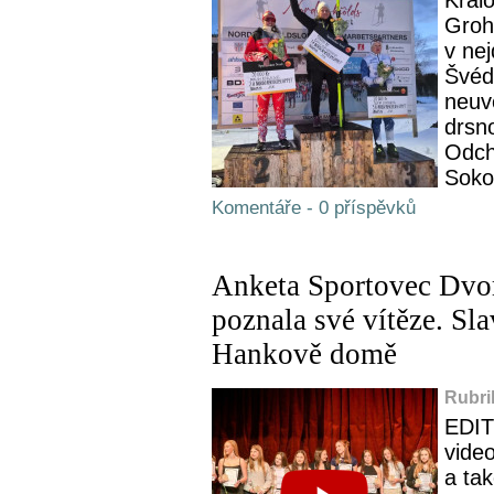
Groh
v ne
Švéd
neuv
drsn
Odch
Sokol
Komentáře - 0 příspěvků
Anketa Sportovec Dvo
poznala své vítěze. Sl
Hankově domě
Rubri
EDIT
vide
a ta