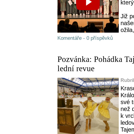
kter
Již p
naše
Aktualizováno
ožila
Komentáře - 0 příspěvků
Pozvánka: Pohádka Taj
lední revue
Rubri
Kras
Král
své t
než d
k vr
ledo
Taje