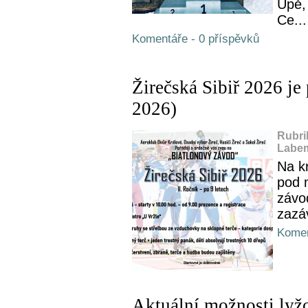
Úpě,
Ce...
Komentáře - 0 příspěvků
Žirečská Sibiř 2026 je
2026)
Rubri
Labem
Na kr
pod n
závod
zazáv
Komen
Aktuální možnosti lyž