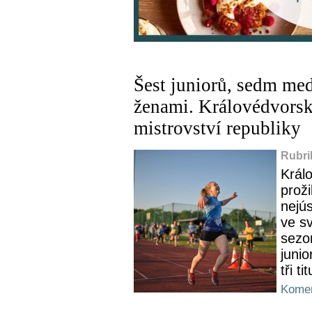
Šest juniorů, sedm med
ženami. Královédvorsk
mistrovství republiky
Rubri
Král
proži
nejús
ve sv
sezo
juni
tři t
Komen