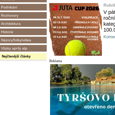
Rubri
Podnikání
V pá
Rozhovory
roční
kateg
Architektura
100.
Historie
Komen
Názory/fotky/videa
Vtípky apríly atp.
Nejčtenější články
Reklama