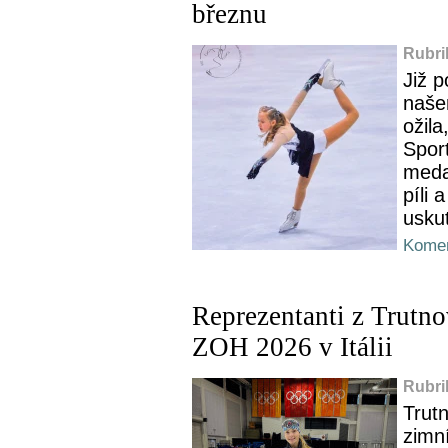
březnu
Rubri
Již p
naše
ožila
Spor
medai
píli 
uskut
Komen
Reprezentanti z Trutn
ZOH 2026 v Itálii
Rubri
Trut
zimn