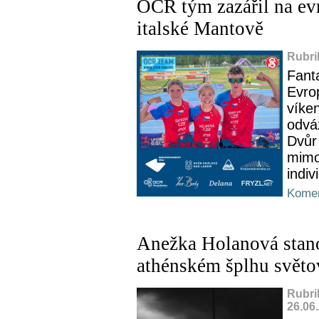
OCR tým zazářil na e
italské Mantově
Rubri
Fanta
Evro
víken
odvá
Dvůr
mimoj
indiv
Komen
Anežka Holanová stano
athénském šplhu světo
Rubri
26.06