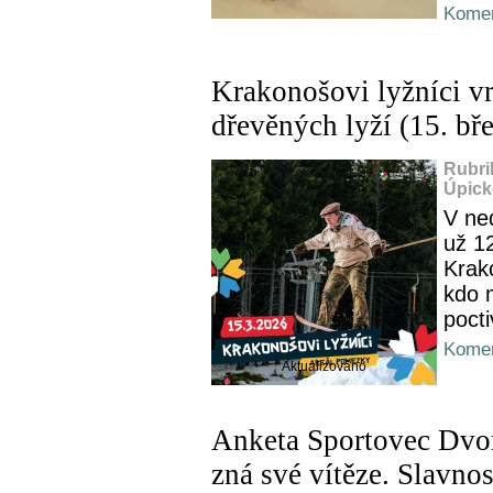
Komen
Krakonošovi lyžníci v
dřevěných lyží (15. bř
Rubri
Úpick
V ne
už 1
Krak
kdo m
poct
Komen
Aktualizováno
Anketa Sportovec Dvo
zná své vítěze. Slavno