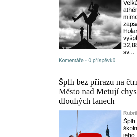
Velk
athé
mimo
zaps
Hola
vyšp
32,88
Aktualizováno
sv...
Komentáře - 0 příspěvků
Šplh bez přírazu na čt
Město nad Metují chys
dlouhých lanech
Rubri
Šplh
školn
jeho