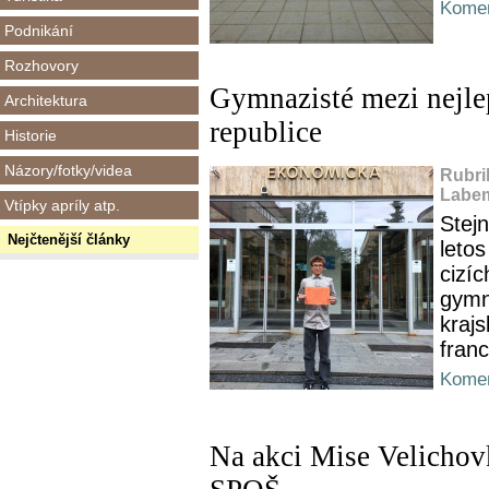
Komen
Podnikání
Rozhovory
Gymnazisté mezi nejlep
Architektura
republice
Historie
Názory/fotky/videa
Rubri
Labem
Vtípky apríly atp.
Stejn
Nejčtenější články
letos
cizíc
gymn
kraj
fran
Komen
Na akci Mise Velichov