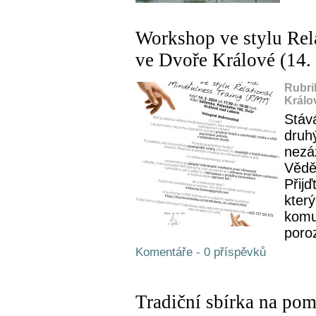
Workshop ve stylu Rel
ve Dvoře Králové (14.
Rubri
Králo
Stáv
druh
nezá
Věděl
Přijď
který
komu
poro
Komentáře - 0 příspěvků
Tradiční sbírka na po