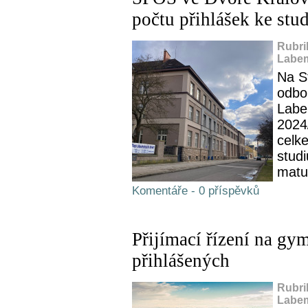
počtu přihlášek ke stu
Rubri
Labem
Na S
odbo
Labe
2024
celk
stud
matur
Komentáře - 0 příspěvků
Přijímací řízení na gy
přihlášených
Rubri
Labem