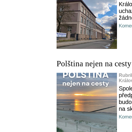
Král
ucha
žádn
Komen
Polština nejen na cesty
Rubri
Králo
Spol
předp
budo
na s
Komen