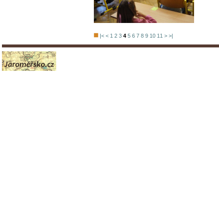
|<
<
1
2
3
4
5
6
7
8
9
10
11
>
>|