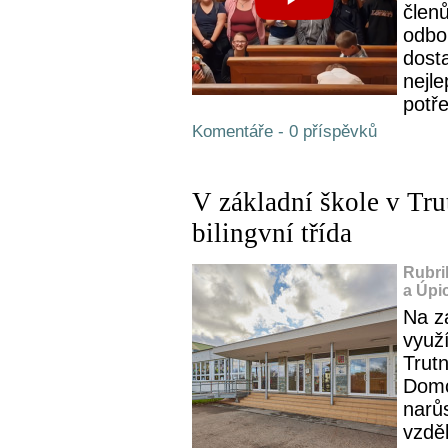
člen
odbor
dost
nejle
potře
Komentáře - 0 příspěvků
V základní škole v Tru
bilingvní třída
Rubri
a Úpi
Na zá
využ
Trutn
Domc
narůs
vzděl