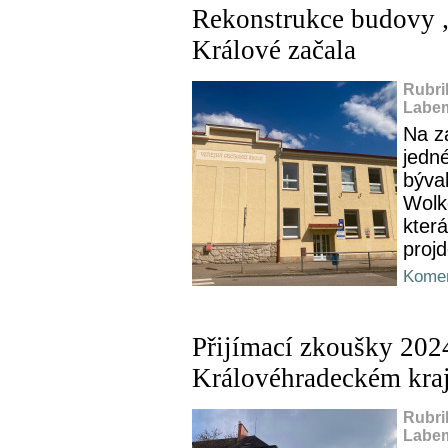
Rekonstrukce budovy 
Králové začala
Rubri
Labem
Na z
jedn
býva
Wolk
která
proj
Komen
Přijímací zkoušky 2024
Královéhradeckém kraj
Rubri
Labem