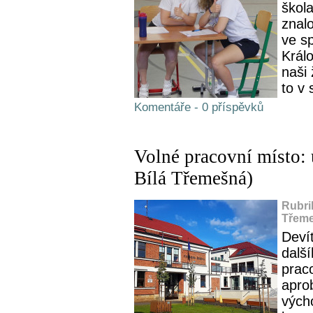
škol
znal
ve s
Králo
naši
to v 
Komentáře - 0 příspěvků
Volné pracovní místo: 
Bílá Třemešná)
Rubri
Třeme
Devít
další
prac
apro
vých