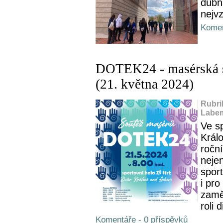
dubn
nejvz
Komen
DOTEK24 - masérská s
(21. května 2024)
Rubri
Labem
Ve sp
Králo
ročn
neje
spor
i pr
zaměř
roli d
Komentáře - 0 příspěvků