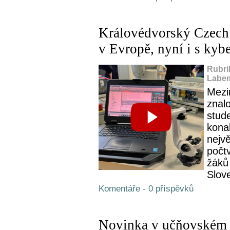
Královédvorský Czech 
v Evropě, nyní i s ky
Rubri
Labem
Mezi
znalo
stud
kona
nejvě
počtv
žáků
Slove
Komentáře - 0 příspěvků
Novinka v učňovském k