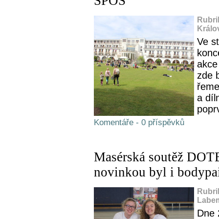
SPOŠ
Rubri
Králo
Ve s
konc
akce
zde 
řeme
a díl
poprv
Komentáře - 0 příspěvků
Masérská soutěž DOTE
novinkou byl i bodypa
Rubri
Labem
Dne 