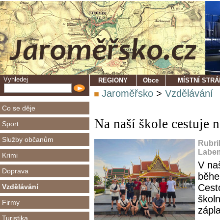
Vyhledej
REGIONY
Obce
MÍSTNÍ STR
Jaroměřsko
>
Vzdělávání
Co se děje
Na naší škole cestuje 
Sport
Služby občanům
Rubri
Labem
Krimi
V na
Doprava
běhe
Cest
Vzdělávání
školn
Firmy
zápl
Turistika