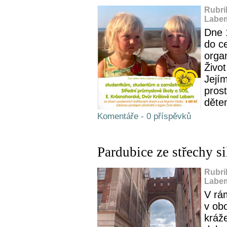
Rubri
Labem
Dne 1
do c
orga
Živo
Jejím
pros
dětem
Komentáře - 0 příspěvků
Pardubice ze střechy 
Rubri
Labem
V rám
v ob
kráž