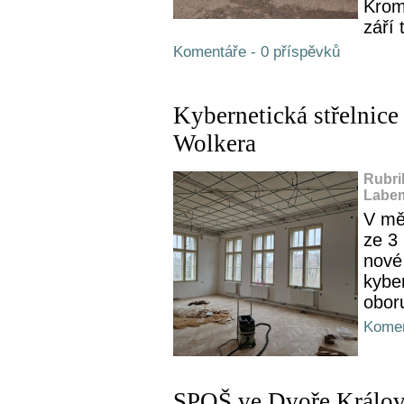
Krom
září 
Komentáře - 0 příspěvků
Kybernetická střelnice 
Wolkera
Rubri
Labem
V mě
ze 3
nové
kyber
obor
Komen
SPOŠ ve Dvoře Králové