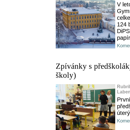
V le
Gymn
celk
124 
DiPSy
papí
Komen
Zpívánky s předškolák
školy)
Rubri
Labem
Prvn
předš
úter
Komen