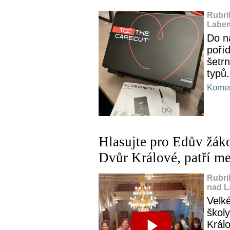
Rubri
Labem
Do n
poříd
šetrn
typů.
Komen
Hlasujte pro Edův žák
Dvůr Králové, patří me
Rubri
nad L
Velk
školy
Králo