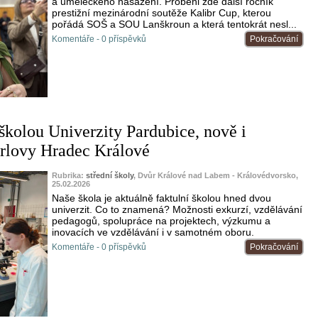
a uměleckého nasazení. Proběhl zde další ročník
prestižní mezinárodní soutěže Kalibr Cup, kterou
pořádá SOŠ a SOU Lanškroun a která tentokrát nesl...
Komentáře - 0 příspěvků
Pokračování
 školou Univerzity Pardubice, nově i
rlovy Hradec Králové
Rubrika:
střední školy
, Dvůr Králové nad Labem - Královédvorsko,
25.02.2026
Naše škola je aktuálně faktulní školou hned dvou
univerzit. Co to znamená? Možnosti exkurzí, vzdělávání
pedagogů, spolupráce na projektech, výzkumu a
inovacích ve vzdělávání i v samotném oboru.
Komentáře - 0 příspěvků
Pokračování