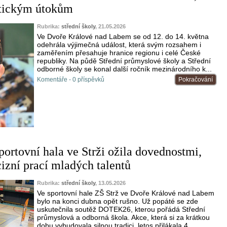
etickým útokům
Rubrika:
střední školy
, 21.05.2026
Ve Dvoře Králové nad Labem se od 12. do 14. května
odehrála výjimečná událost, která svým rozsahem i
zaměřením přesahuje hranice regionu i celé České
republiky. Na půdě Střední průmyslové školy a Střední
odborné školy se konal další ročník mezinárodního k...
Komentáře - 0 příspěvků
Pokračování
portovní hala ve Strži ožila dovednostmi,
cizní prací mladých talentů
Rubrika:
střední školy
, 13.05.2026
Ve sportovní hale ZŠ Strž ve Dvoře Králové nad Labem
bylo na konci dubna opět rušno. Už popáté se zde
uskutečnila soutěž DOTEK26, kterou pořádá Střední
průmyslová a odborná škola. Akce, která si za krátkou
dobu vybudovala silnou tradici, letos přilákala 4...