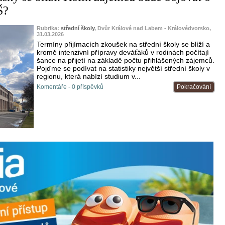
Š?
Rubrika:
střední školy
, Dvůr Králové nad Labem - Královédvorsko,
31.03.2026
Termíny přijímacích zkoušek na střední školy se blíží a
kromě intenzivní přípravy deváťáků v rodinách počítají
šance na přijetí na základě počtu přihlášených zájemců.
Pojďme se podívat na statistiky největší střední školy v
regionu, která nabízí studium v...
Komentáře - 0 příspěvků
Pokračování