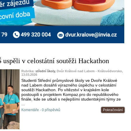
 uspěli v celostátní soutěži Hackathon
Rubrika:
střední školy
, Dvůr Králové nad Labem - Královédvorsko,
13.03.2026
Studenti Střední průmyslové školy ve Dvoře Králové
nad Labem dosáhli výrazného úspěchu v celostátní
soutěži Hackathon. Po vítězství v krajském kole
postoupili s projektem Kompaz.pro do republikového
finále, kde se utkali s nejlepšími studentskými týmy ze
...
Komentáře - 0 příspěvků
Pokračování