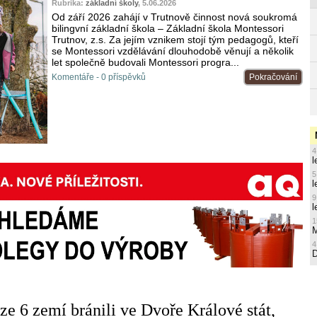
Rubrika:
základní školy
, 5.06.2026
Od září 2026 zahájí v Trutnově činnost nová soukromá
bilingvní základní škola – Základní škola Montessori
Trutnov, z.s. Za jejím vznikem stojí tým pedagogů, kteří
se Montessori vzdělávání dlouhodobě věnují a několik
let společně budovali Montessori progra...
Komentáře - 0 příspěvků
Pokračování
4
l
5
l
9
l
1
M
4
ze 6 zemí bránili ve Dvoře Králové stát,