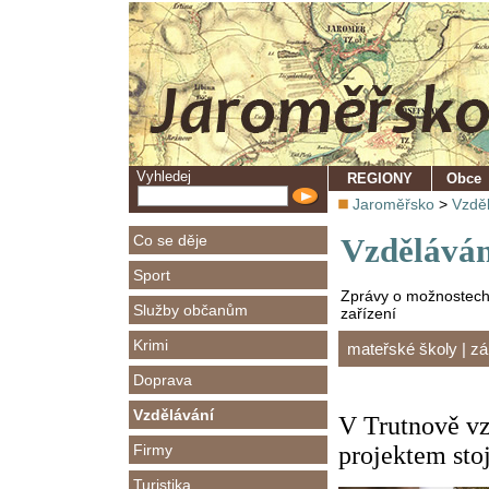
Vyhledej
REGIONY
Obce
Jaroměřsko
>
Vzdě
Co se děje
Vzděláván
Sport
Zprávy o možnostech v
Služby občanům
zařízení
Krimi
mateřské školy
|
zá
Doprava
Vzdělávání
V Trutnově vz
Firmy
projektem sto
Turistika