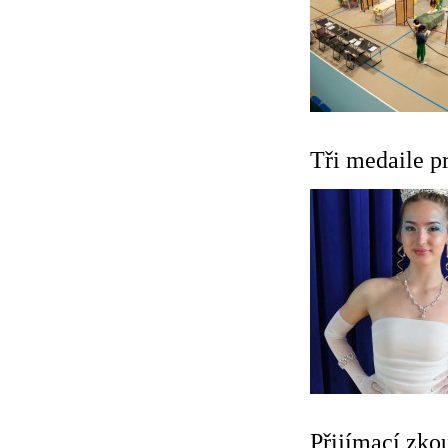
Tři medaile p
Přijímací zko