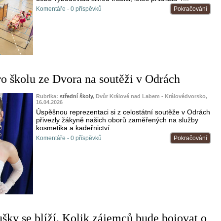
Komentáře - 0 příspěvků
Pokračování
ro školu ze Dvora na soutěži v Odrách
Rubrika:
střední školy
, Dvůr Králové nad Labem - Královédvorsko,
16.04.2026
Úspěšnou reprezentaci si z celostátní soutěže v Odrách
přivezly žákyně našich oborů zaměřených na služby
kosmetika a kadeřnictví.
Komentáře - 0 příspěvků
Pokračování
ušky se blíží. Kolik zájemců bude bojovat o