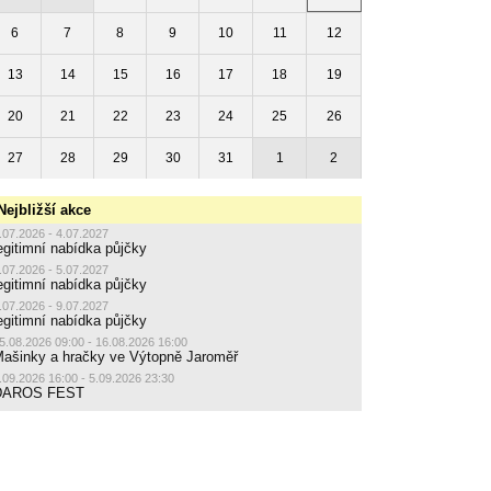
6
7
8
9
10
11
12
13
14
15
16
17
18
19
20
21
22
23
24
25
26
27
28
29
30
31
1
2
Nejbližší akce
.07.2026 - 4.07.2027
egitimní nabídka půjčky
.07.2026 - 5.07.2027
egitimní nabídka půjčky
.07.2026 - 9.07.2027
egitimní nabídka půjčky
5.08.2026 09:00 - 16.08.2026 16:00
ašinky a hračky ve Výtopně Jaroměř
.09.2026 16:00 - 5.09.2026 23:30
DAROS FEST