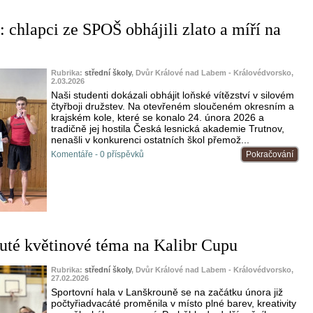
: chlapci ze SPOŠ obhájili zlato a míří na
Rubrika:
střední školy
, Dvůr Králové nad Labem - Královédvorsko,
2.03.2026
Naši studenti dokázali obhájit loňské vítězství v silovém
čtyřboji družstev. Na otevřeném sloučeném okresním a
krajském kole, které se konalo 24. února 2026 a
tradičně jej hostila Česká lesnická akademie Trutnov,
nenašli v konkurenci ostatních škol přemož...
Komentáře - 0 příspěvků
Pokračování
uté květinové téma na Kalibr Cupu
Rubrika:
střední školy
, Dvůr Králové nad Labem - Královédvorsko,
27.02.2026
Sportovní hala v Lanškrouně se na začátku února již
počtyřiadvacáté proměnila v místo plné barev, kreativity