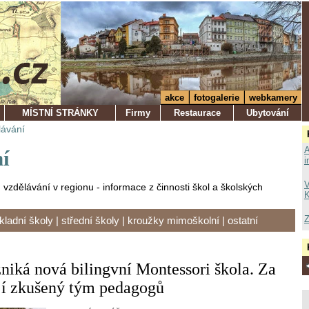
akce
fotogalerie
webkamery
MÍSTNÍ STRÁNKY
Firmy
Restaurace
Ubytování
lávání
A
í
i
V
zdělávání v regionu - informace z činnosti škol a školských
K
Z
kladní školy
|
střední školy
|
kroužky mimoškolní
|
ostatní
niká nová bilingvní Montessori škola. Za
jí zkušený tým pedagogů