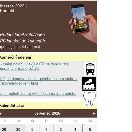
Inzerce 2023
|
Kontakt
Přidat článek/foto/video
Přidat akci do kalendáře
(propagujte akci zdarma)
Komerční sdělení
ktuální polohu vlaků v ČR najdete v této
nteraktivní mapě SŽDC
eřejná doprava online - poloha busu a vlaku v
rálovéhradeckém kraji
ubní pohotovost o víkendech na Jaroměřsku
Kalendář akcí
červenec 2026
Po
Út
St
Čt
Pá
So
Ne
29
30
1
2
3
4
5