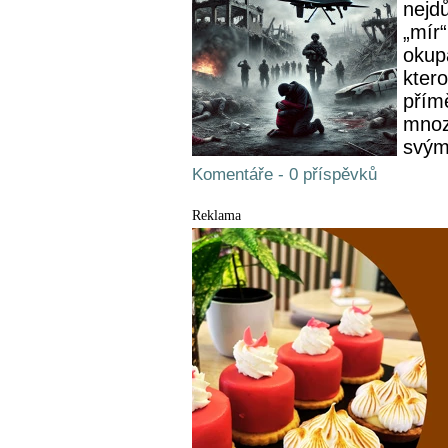
nejdů
„mír
okup
kter
přímě
mnozí
svým
Komentáře - 0 příspěvků
Reklama