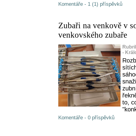
Komentáře - 1 (1) příspěvků
Zubaři na venkově v s
venkovského zubaře
Rubri
- Krá
Rozb
sítí
sáho
snaži
zubní
řekn
to, c
"konk
Komentáře - 0 příspěvků