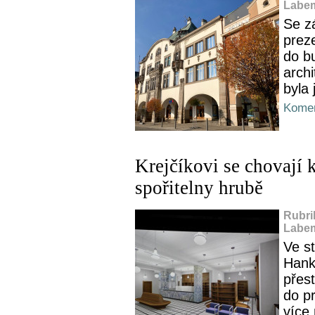
Labem
Se z
prez
do b
arch
byla
Komen
Krejčíkovi se chovají 
spořitelny hrubě
Rubri
Labem
Ve st
Hank
přes
do p
více