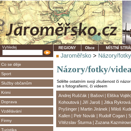
Vyhledej
REGIONY
Obce
MÍSTNÍ STR
Jaroměřsko
>
Názory/fotky
Co se děje
Názory/fotky/vide
Sport
Sdělte ostatním svoji zkušenost či názo
Služby občanům
se s fotografiemi, či videem
Krimi
Andrej Ruščák
|
Bašovi
|
Eliška Vojtě
Doprava
Kohoutová
|
Jiří Jaroš
|
Jitka Rykrov
Pryšinger
|
Martin Jiránek
|
Miloš Ku
Vzdělávání
Kallen
|
Petr Novák
|
Rudolf Cogan
|
S
Firmy
Vítězslav Šturma
|
Zuzana Kazmirow
Turistika