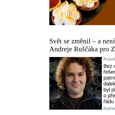
Svět se změnil – a není
Andreje Ruščáka pro 
Rubri
Bez o
řešen
patr
dale
byl 
o př
řádu 
Komen