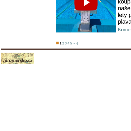
koupa
naše
lety 
plava
Komen
1
2
3
4
5
>
>|