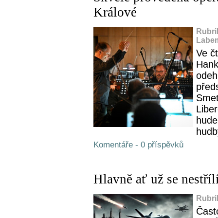
Králové
Rubri
Labem
Ve č
Hank
odeh
před
Smet
Liber
hudeb
hudb
Komentáře - 0 příspěvků
Hlavně ať už se nestříl
Rubri
Čast