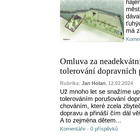
háje
město
dáva
ťuhýc
má z
Komen
Omluva za neadekvátn
tolerování dopravních
Rubrika:
Jan Holan
, 12.02.2024
Už mnoho let se snažíme up
tolerováním porušování dop
chováním, které zcela zbyteč
dopravu a přináší čím dál v
A to zejména dětem...
Komentáře - 0 příspěvků