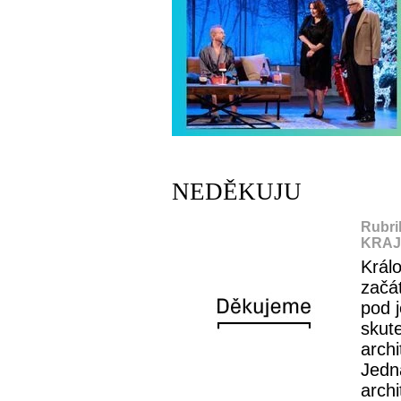
NEDĚKUJU
Rubri
KRAJ,
Král
začá
pod j
skut
arch
Jedn
archi