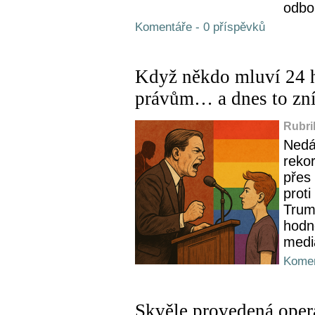
odbo
Komentáře - 0 příspěvků
Když někdo mluví 24 
právům… a dnes to zní
Rubri
Nedá
reko
přes 
proti
Trum
hodno
mediá
Komen
Skvěle provedená oper