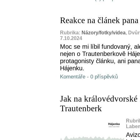
Reakce na článek pana
Rubrika:
Názory/fotky/videa
, Dvů
7.10.2024
Moc se mi líbil fundovaný, a
nejen o Trautenberkově Háj
protagonisty článku, ani pan
Hájenku.
Komentáře - 0 příspěvků
Jak na královédvorské 
Trautenberk
Rubri
Labem
Aviz