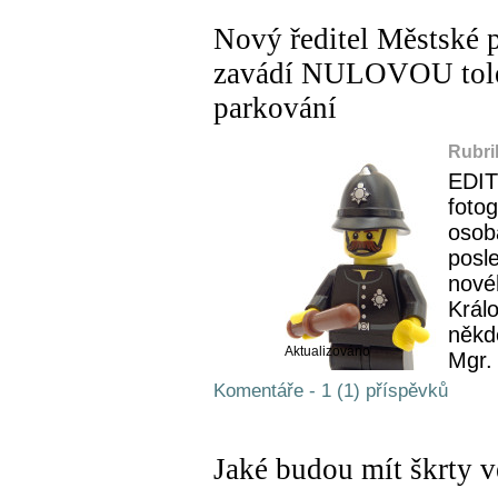
Nový ředitel Městské 
zavádí NULOVOU toler
parkování
Rubri
EDIT
foto
osob
posl
nové
Král
někde
Aktualizováno
Mgr. 
Komentáře - 1 (1) příspěvků
Jaké budou mít škrty v