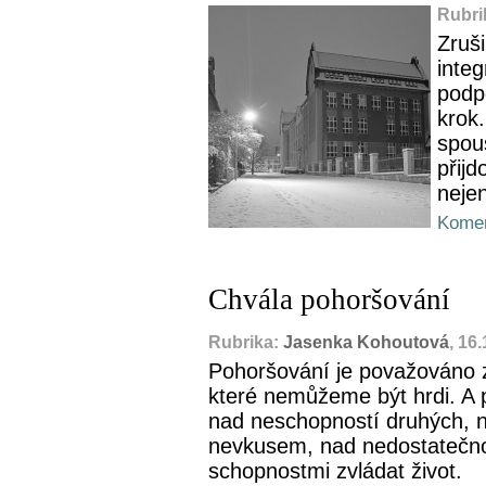
Rubri
Zruši
integ
podpo
krok.
spous
přijd
neje
Komen
Chvála pohoršování
Rubrika:
Jasenka Kohoutová
, 16
Pohoršování je považováno 
které nemůžeme být hrdi. A 
nad neschopností druhých, n
nevkusem, nad nedostatečnos
schopnostmi zvládat život.