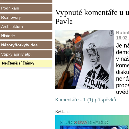
Podnikání
Vypnuté komentáře u u
Rozhovory
Pavla
Architektura
Rubri
Historie
16.02
Je ná
Názory/fotky/videa
demo
Vtípky apríly atp.
v na
Nejčtenější články
kome
disku
nenáv
propa
uvěd
Komentáře - 1 (1) příspěvků
Reklama