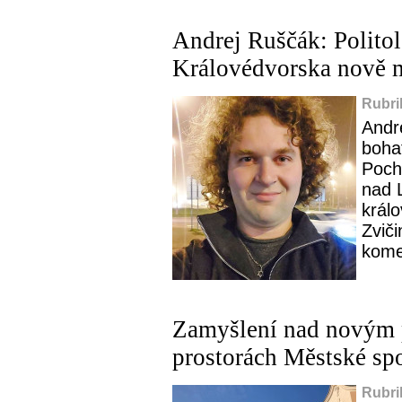
Andrej Ruščák: Politol
Královédvorska nově 
Rubri
Andre
boha
Poch
nad 
král
Zvič
kome
Zamyšlení nad novým 
prostorách Městské spo
Rubri