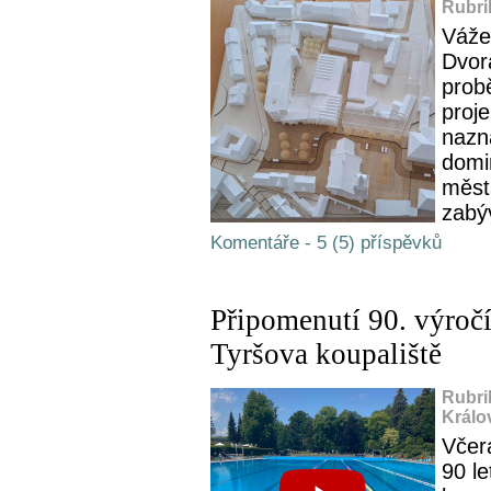
Rubri
Váže
Dvor
prob
proj
nazn
domi
měst
zabýv
Komentáře - 5 (5) příspěvků
Připomenutí 90. výročí
Tyršova koupaliště
Rubri
Králo
Včera
90 le