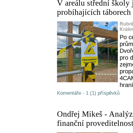
V areálu střední školy
probíhajících táborech
Rubri
Králo
Po ce
prům
Dvoř
pro 
zejm
prop
4CAM
hraní
Komentáře - 1 (1) příspěvků
Ondřej Mikeš - Analýz
finanční proveditelnos