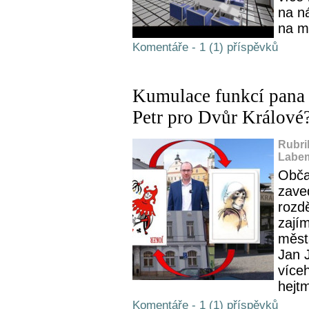
na n
na mí
Komentáře - 1 (1) příspěvků
Kumulace funkcí pana s
Petr pro Dvůr Králové?
Rubri
Labem
Obča
zave
rozd
zají
měst
Jan 
více
hejt
Komentáře - 1 (1) příspěvků