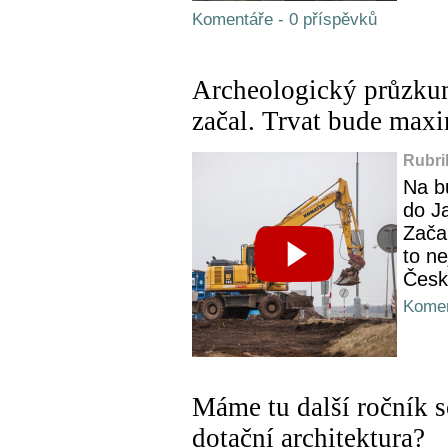
Komentáře - 0 příspěvků
Archeologický průzkum
začal. Trvat bude max
Rubri
Na b
do Ja
Zača
to ne
Česk
Komen
Máme tu další ročník s
dotační architektura?