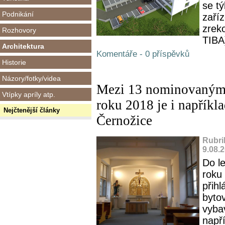
se t
Podnikání
zaří
zreko
Rozhovory
TIBA)
Architektura
Komentáře - 0 příspěvků
Historie
Názory/fotky/videa
Mezi 13 nominovanými
Vtípky apríly atp.
roku 2018 je i napřík
Nejčtenější články
Černožice
Rubri
9.08.
Do l
roku
přihl
byto
vyba
např