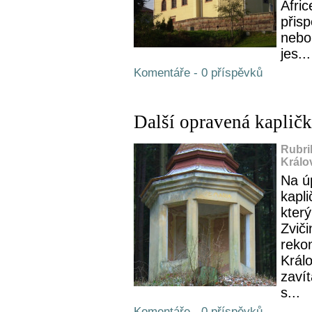
Afri
přisp
nebo
jes...
Komentáře - 0 příspěvků
Další opravená kaplič
Rubri
Králo
Na ú
kapl
který
Zviči
reko
Král
zavít
s...
Komentáře - 0 příspěvků