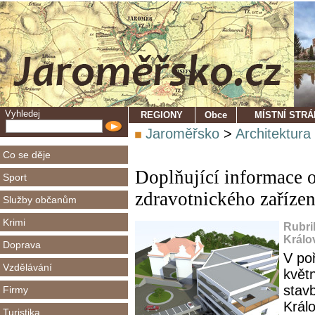
Vyhledej
REGIONY
Obce
MÍSTNÍ STR
Jaroměřsko
>
Architektura
Co se děje
Doplňující informace 
Sport
zdravotnického zaříze
Služby občanům
Krimi
Rubri
Králo
Doprava
V po
Vzdělávání
květ
stav
Firmy
Král
Turistika