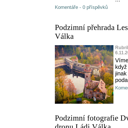
Komentáře - 0 příspěvků
Podzimní přehrada Les
Válka
Rubri
6.11.
Víme,
když
jinak
podař
Komen
Podzimní fotografie D
dronu Ládi Válka