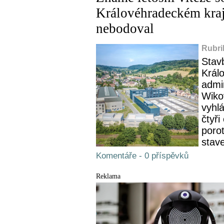
Královéhradeckém kraji
nebodoval
Rubri
Stav
Král
admin
Wiko
vyhl
čtyři
porot
stav
Komentáře - 0 příspěvků
Reklama