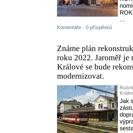
nomi
ROKU
...
Komentáře - 0 příspěvků
Známe plán rekonstrukc
roku 2022. Jaroměř je
Králové se bude rekons
modernizovat.
Rubri
Králo
Jak s
zást
dopra
výpr
sest