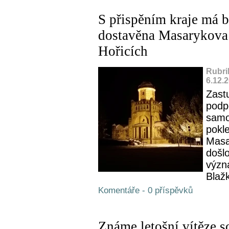
S přispěním kraje má b
dostavěna Masarykova 
Hořicích
Rubri
6.12.
Zast
podp
samo
pokle
Masa
došlo
význ
Blažk
Komentáře - 0 příspěvků
Známe letošní vítěze s