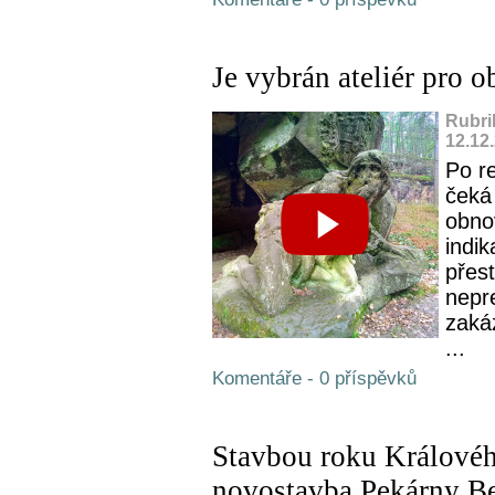
Je vybrán ateliér pro
Rubri
12.12
Po re
čeká 
obno
indi
přest
nepre
zaká
...
Komentáře - 0 příspěvků
Stavbou roku Královéhr
novostavba Pekárny Be