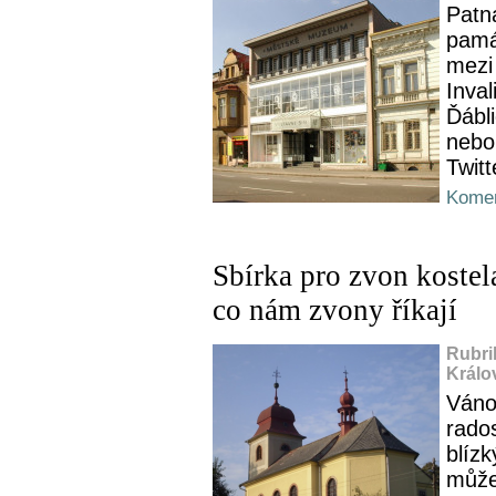
Patn
pamá
mezi
Inval
Ďábl
nebo
Twitt
Komen
Sbírka pro zvon kostel
co nám zvony říkají
Rubri
Králo
Váno
rado
blíz
může