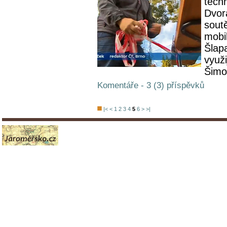
tech
Dvor
soutě
mobi
Šlapa
využi
Šimon
Komentáře - 3 (3) příspěvků
|<
<
1
2
3
4
5
6
>
>|