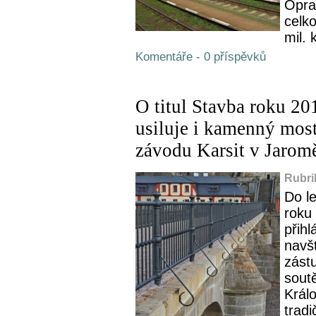
Opra
celk
mil. 
Komentáře - 0 příspěvků
O titul Stavba roku 2
usiluje i kamenný most
závodu Karsit v Jaromě
Rubri
Do l
roku
přihl
navš
zást
sout
Král
tradi