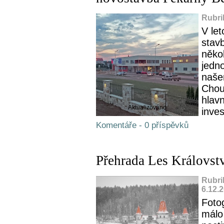
Rubri
V let
stav
někol
jedno
naše
Chou
hlav
Aktualizováno
inves
Komentáře - 0 příspěvků
Přehrada Les Královstv
Rubri
6.12.
Fotog
málo