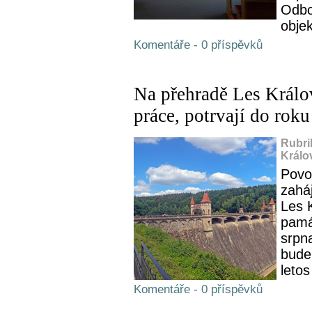
Odbo
objek
Komentáře - 0 příspěvků
Na přehradě Les Králov
práce, potrvají do rok
Rubri
Králo
Povo
zaháj
Les 
pamá
srpn
bude
leto
Komentáře - 0 příspěvků