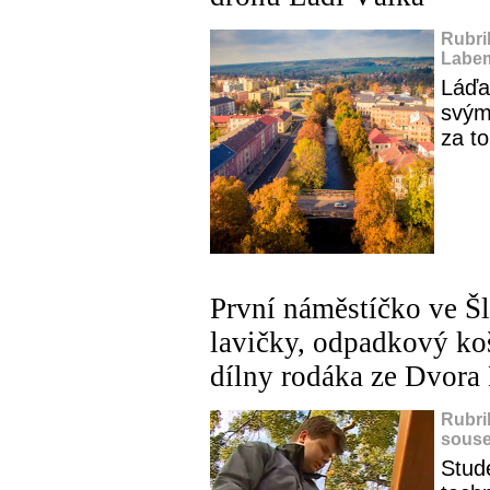
Rubri
Labem
Láďa
svým 
za to
První náměstíčko ve Šl
lavičky, odpadkový koš
dílny rodáka ze Dvora
Rubri
souse
Stud