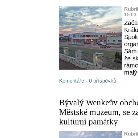
Rubri
15.03
Zača
Král
Spol
orga
Sám 
že sk
rámc
malý 
Komentáře - 0 příspěvků
Bývalý Wenkeův obcho
Městské muzeum, se za
kulturní památky
Rubri