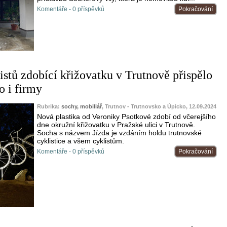
Komentáře - 0 příspěvků
Pokračování
istů zdobící křižovatku v Trutnově přispělo
o i firmy
Rubrika:
sochy, mobiliář
, Trutnov - Trutnovsko a Úpicko, 12.09.2024
Nová plastika od Veroniky Psotkové zdobí od včerejšího
dne okružní křižovatku v Pražské ulici v Trutnově.
Socha s názvem Jízda je vzdáním holdu trutnovské
cyklistice a všem cyklistům.
Komentáře - 0 příspěvků
Pokračování