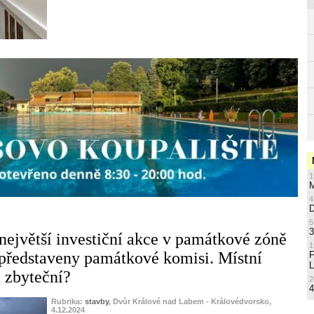
1
M
4
5
3
největší investiční akce v památkové zóně
1
představeny památkové komisi. Místní
L
u zbyteční?
2
4
Rubrika:
stavby
, Dvůr Králové nad Labem - Královédvorsko,
4.12.2024