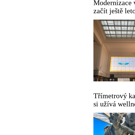
Modernizace 
začít ještě let
Třímetrový k
si užívá welln