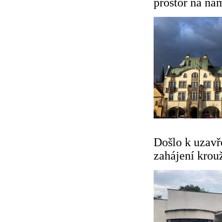
prostor na n
Došlo k uzavř
zahájení krou