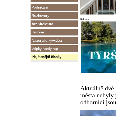
Podnikání
Rozhovory
Reklama
Architektura
Historie
Názory/fotky/videa
Vtípky apríly atp.
Nejčtenější články
Aktuálně dvě 
města nebyly 
odborníci jso