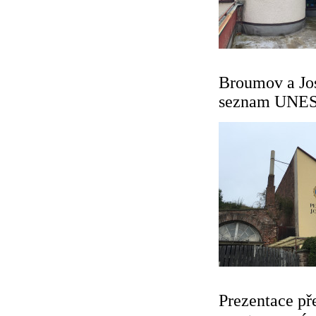
Broumov a Jos
seznam UNE
Prezentace př