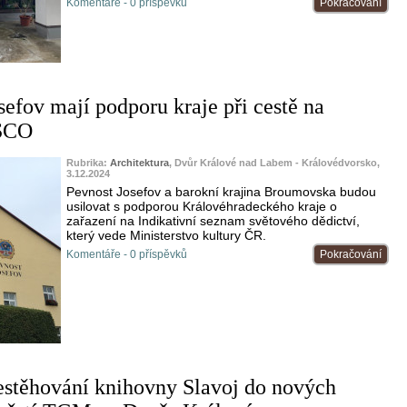
Komentáře - 0 příspěvků
Pokračování
efov mají podporu kraje při cestě na
SCO
Rubrika:
Architektura
, Dvůr Králové nad Labem - Královédvorsko,
3.12.2024
Pevnost Josefov a barokní krajina Broumovska budou
usilovat s podporou Královéhradeckého kraje o
zařazení na Indikativní seznam světového dědictví,
který vede Ministerstvo kultury ČR.
Komentáře - 0 příspěvků
Pokračování
estěhování knihovny Slavoj do nových