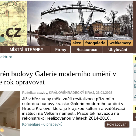
akce
fotogalerie
webkamery
MÍSTNÍ STRÁNKY
Firmy
Restaurace
Ubytování
tektura
A
i
erén budovy Galerie moderního umění v
e rok opravovat
V
K
Rubrika:
stavby
, KRÁLOVÉHRADECKÝ KRAJ, 26.01.2025
Z
Již v březnu by měla začít revitalizace přízemí a
suterénu budovy krajské Galerie moderního umění v
Hradci Králové, která je krajskou kulturní a vzdělávací
institucí na Velkém náměstí. Práce tak navážou na
rekonstrukci realizovanou v letech 2014-2016.
Komentáře - 0 příspěvků
Pokračování