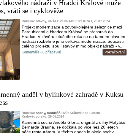
vlakového nádraží v Hradci Králové může
os, vrátí se i cyklověže
Rubrika:
stavby
, KRÁLOVÉHRADECKÝ KRAJ, 26.07.2024
Projekt modernizace a zdvoukolejnění železnice mezi
Pardubicemi a Hradcem Králové se přesouvá do
Hradce. V závěru letošního roku se na tamním hlavním
nádraží rozběhne jeho celková modernizace. Součástí
celého projektu jsou i stavby mimo objekt nádraží - v...
Komentáře - 0 příspěvků
Pokračování
amenný anděl v bylinkové zahradě v Kuksu
ess
Rubrika:
sochy, mobiliář
, Dvůr Králové nad Labem -
Královédvorsko, 29.05.2024
Kamenná socha Anděla Gloria, originál z dílny Matyáše
Bernarda Brauna, se dočkala po více než 20 letech
péče restaurátora. V těchto dnech je okolo sochy