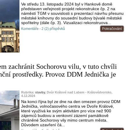
Ve středu 13. listopadu 2024 byl v Hankově domě
představen veřejnosti projekt rekonstrukce čp. 2 na
náměstí TGM v souvislosti s prezentací návrhu přesunu
městské knihovny do sousední budovy bývalé městské
spořitelny (dále čp. 3). Vizualizaci rekonstruova...
Komentáře - 2 (2) příspěvků
Pokračování
m zachránit Sochorovu vilu, v tuto chvíli
anční prostředky. Provoz DDM Jednička je
Rubrika:
stavby
, Dvůr Králové nad Labem - Královédvorsko,
4.12.2024
Na konci října byl ze dne na den omezen provoz DDM
Jednička, volnočasového centra ve Dvoře Králové,
které využívá ke svým aktivitám pro více než 900
zájemců budovu a venkovní zázemí památkově
chráněné Sochorovy vily mimo centrum města.
Důvodem uzavření čá...