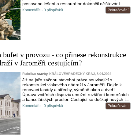
postaveno lešení a restaurátor dokončil očišťování.
Komentáře - 0 příspěvků
Pokračování
 bufet v provozu - co přinese rekonstrukce
raží v Jaroměři cestujícím?
Rubrika:
stavby
, KRÁLOVÉHRADECKÝ KRAJ, 8.04.2024
Již na jaře začnou stavební práce související s
rekonstrukcí vlakového nádraží v Jaroměři. Dojde k
renovaci fasády a střechy, výměně oken a dveří.
Úprava vnitřních dispozic umožní rozšíření komerčních
a kancelářských prostor. Cestující se dočkají nových t...
Komentáře - 0 příspěvků
Pokračování