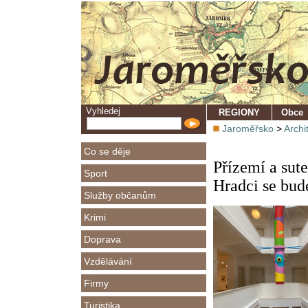
Vyhledej
REGIONY
Obce
Jaroměřsko
>
Archi
Co se děje
Přízemí a sut
Sport
Hradci se bud
Služby občanům
Krimi
Doprava
Vzdělávání
Firmy
Turistika