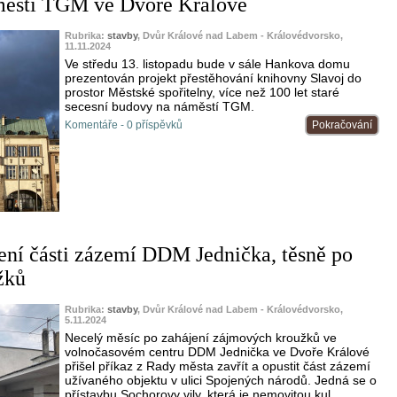
áměstí TGM ve Dvoře Králové
Rubrika:
stavby
, Dvůr Králové nad Labem - Královédvorsko,
11.11.2024
Ve středu 13. listopadu bude v sále Hankova domu
prezentován projekt přestěhování knihovny Slavoj do
prostor Městské spořitelny, více než 100 let staré
secesní budovy na náměstí TGM.
Komentáře - 0 příspěvků
Pokračování
ení části zázemí DDM Jednička, těsně po
žků
Rubrika:
stavby
, Dvůr Králové nad Labem - Královédvorsko,
5.11.2024
Necelý měsíc po zahájení zájmových kroužků ve
volnočasovém centru DDM Jednička ve Dvoře Králové
přišel příkaz z Rady města zavřít a opustit část zázemí
užívaného objektu v ulici Spojených národů. Jedná se o
přístavbu Sochorovy vily, která je nemovitou kul...