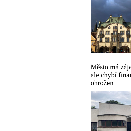
Město má záje
ale chybí fin
ohrožen