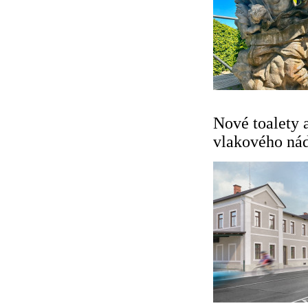
Nové toalety a
vlakového nád