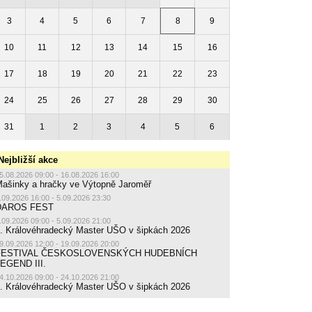
3
4
5
6
7
8
9
10
11
12
13
14
15
16
17
18
19
20
21
22
23
24
25
26
27
28
29
30
31
1
2
3
4
5
6
Nejbližší akce
5.08.2026 09:00 - 16.08.2026 16:00
ašinky a hračky ve Výtopně Jaroměř
.09.2026 16:00 - 5.09.2026 23:30
DAROS FEST
.09.2026 09:00 - 5.09.2026 21:00
. Královéhradecký Master UŠO v šipkách 2026
9.09.2026 12:00 - 19.09.2026 20:00
FESTIVAL ČESKOSLOVENSKÝCH HUDEBNÍCH
EGEND III.
4.10.2026 09:00 - 24.10.2026 21:00
. Královéhradecký Master UŠO v šipkách 2026