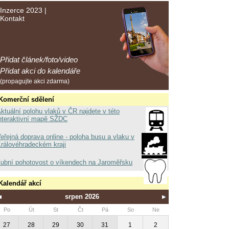
Inzerce 2023
|
Kontakt
Přidat článek/foto/video
Přidat akci do kalendáře
(propagujte akci zdarma)
Komerční sdělení
ktuální polohu vlaků v ČR najdete v této
nteraktivní mapě SŽDC
eřejná doprava online - poloha busu a vlaku v
rálovéhradeckém kraji
ubní pohotovost o víkendech na Jaroměřsku
Kalendář akcí
srpen 2026
Po
Út
St
Čt
Pá
So
Ne
27
28
29
30
31
1
2