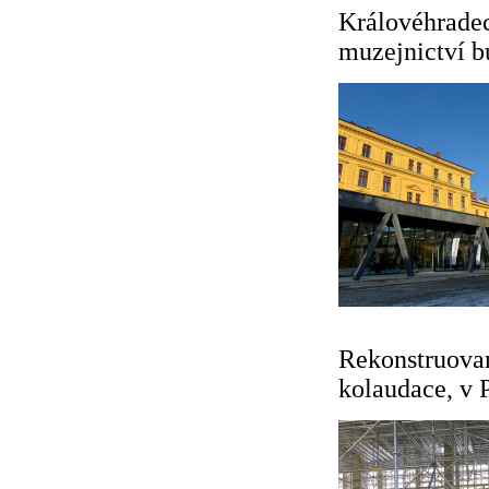
Královéhrade
muzejnictví b
Rekonstruovan
kolaudace, v P