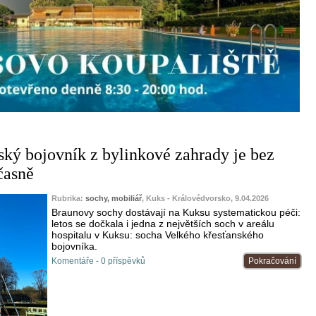
ský bojovník z bylinkové zahrady je bez
časně
Rubrika:
sochy, mobiliář
, Kuks - Královédvorsko, 9.04.2026
Braunovy sochy dostávají na Kuksu systematickou péči:
letos se dočkala i jedna z největších soch v areálu
hospitalu v Kuksu: socha Velkého křesťanského
bojovníka.
Komentáře - 0 příspěvků
Pokračování