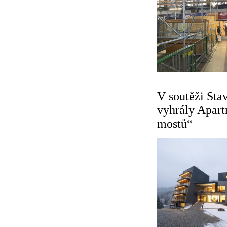
V soutěži Sta
vyhrály Apart
mostů“