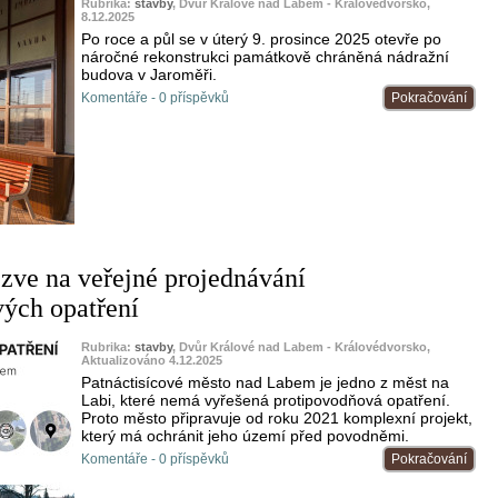
Rubrika:
stavby
, Dvůr Králové nad Labem - Královédvorsko,
8.12.2025
Po roce a půl se v úterý 9. prosince 2025 otevře po
náročné rekonstrukci památkově chráněná nádražní
budova v Jaroměři.
Komentáře - 0 příspěvků
Pokračování
zve na veřejné projednávání
ých opatření
Rubrika:
stavby
, Dvůr Králové nad Labem - Královédvorsko,
Aktualizováno 4.12.2025
Patnáctisícové město nad Labem je jedno z měst na
Labi, které nemá vyřešená protipovodňová opatření.
Proto město připravuje od roku 2021 komplexní projekt,
který má ochránit jeho území před povodněmi.
Komentáře - 0 příspěvků
Pokračování