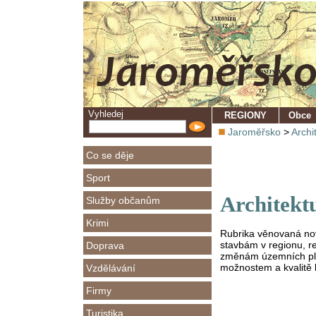
Vyhledej
REGIONY
Obce
Jaroměřsko
>
Archi
Co se děje
Sport
Architekt
Služby občanům
Krimi
Rubrika věnovaná no
stavbám v regionu, r
Doprava
změnám územních plá
možnostem a kvalitě 
Vzdělávání
Firmy
Turistika