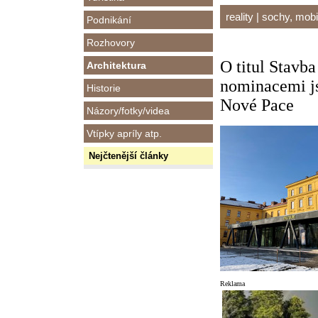
reality
|
sochy, mobil
Podnikání
Rozhovory
O titul Stavba
Architektura
nominacemi js
Historie
Nové Pace
Názory/fotky/videa
Vtípky apríly atp.
Nejčtenější články
Reklama