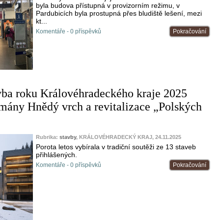
byla budova přístupná v provizorním režimu, v
Pardubicích byla prostupná přes bludiště lešení, mezi
kt...
Komentáře - 0 příspěvků
Pokračování
vba roku Královéhradeckého kraje 2025
mány Hnědý vrch a revitalizace „Polských
Rubrika:
stavby
, KRÁLOVÉHRADECKÝ KRAJ, 24.11.2025
Porota letos vybírala v tradiční soutěži ze 13 staveb
přihlášených.
Komentáře - 0 příspěvků
Pokračování