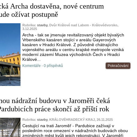
cká Archa dostavěna, nové centrum
ude ožívat postupně
Rubrika:
stavby
, Dvůr Králové nad Labem - Královédvorsko,
3.12.2025
Archa - tak se jmenuje revitalizovaný objekt bývalých
Vrbenského kasáren stojící v areálu Gayerových
kasáren v Hradci Králové. Z původně chátrajícího
vojenského areálu v centru krajské metropole vzniká
moderní zázemí Muzea východních Čech v Hradci
Králové...
Komentáře - 0 příspěvků
Pokračování
ou nádražní budovu v Jaroměři čeká
ardubicích práce skončí až příští rok
Rubrika:
stavby
, KRÁLOVÉHRADECKÝ KRAJ, 26.11.2025
Cestující na trati Jaroměř - Pardubice zažívají v
posledním roce omezení v nádražních budovách obou
zmíněných měst kvůli jejich rekonstrukci. V Jaroměři