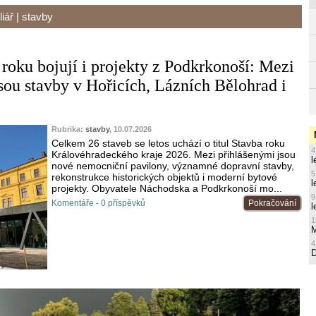
iář
|
stavby
 roku bojují i projekty z Podkrkonoší: Mezi
ou stavby v Hořicích, Lázních Bělohrad i
Rubrika:
stavby
, 10.07.2026
Celkem 26 staveb se letos uchází o titul Stavba roku
4
Královéhradeckého kraje 2026. Mezi přihlášenými jsou
l
nové nemocniční pavilony, významné dopravní stavby,
5
rekonstrukce historických objektů i moderní bytové
l
projekty. Obyvatele Náchodska a Podkrkonoší mo...
9
Komentáře - 0 příspěvků
Pokračování
l
1
M
4