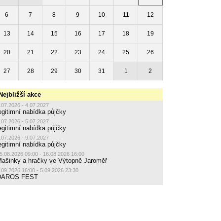
6
7
8
9
10
11
12
13
14
15
16
17
18
19
20
21
22
23
24
25
26
27
28
29
30
31
1
2
Nejbližší akce
.07.2026 - 4.07.2027
egitimní nabídka půjčky
.07.2026 - 5.07.2027
egitimní nabídka půjčky
.07.2026 - 9.07.2027
egitimní nabídka půjčky
5.08.2026 09:00 - 16.08.2026 16:00
ašinky a hračky ve Výtopně Jaroměř
.09.2026 16:00 - 5.09.2026 23:30
DAROS FEST