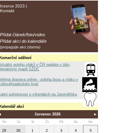
Inzerce 2023
|
Kontakt
Přidat článek/foto/video
Přidat akci do kalendáře
(propagujte akci zdarma)
Komerční sdělení
ktuální polohu vlaků v ČR najdete v této
nteraktivní mapě SŽDC
eřejná doprava online - poloha busu a vlaku v
rálovéhradeckém kraji
ubní pohotovost o víkendech na Jaroměřsku
Kalendář akcí
červenec 2026
Po
Út
St
Čt
Pá
So
Ne
29
30
1
2
3
4
5