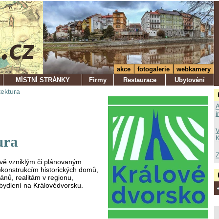
akce
fotogalerie
webkamery
MÍSTNÍ STRÁNKY
Firmy
Restaurace
Ubytování
tektura
A
i
V
ura
K
Z
vě vzniklým či plánovaným
ekonstrukcím historických domů,
nů, realitám v regionu,
bydlení na Královédvorsku.