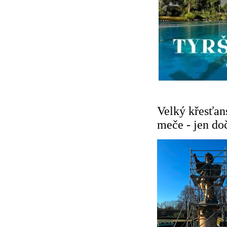
Velký křesťan
meče - jen do