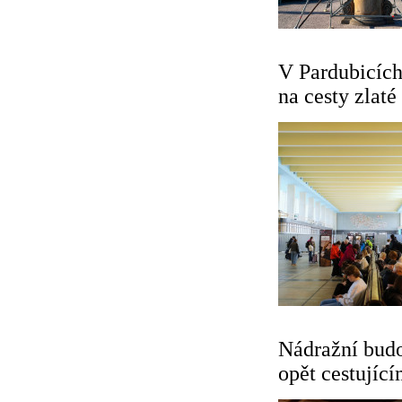
V Pardubicích 
na cesty zlaté
Nádražní budo
opět cestujíc