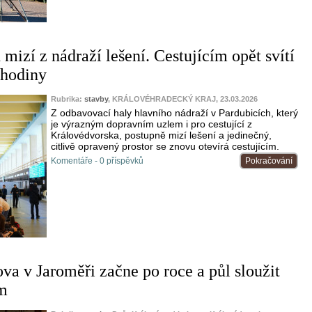
mizí z nádraží lešení. Cestujícím opět svítí
 hodiny
Rubrika:
stavby
, KRÁLOVÉHRADECKÝ KRAJ, 23.03.2026
Z odbavovací haly hlavního nádraží v Pardubicích, který
je výrazným dopravním uzlem i pro cestující z
Královédvorska, postupně mizí lešení a jedinečný,
citlivě opravený prostor se znovu otevírá cestujícím.
Komentáře - 0 příspěvků
Pokračování
va v Jaroměři začne po roce a půl sloužit
ím