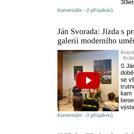
30let
Komentáře - 0 příspěvků
Ján Svorada: Jízda s p
galerii moderního umě
Rubri
- Krá
S Ján
době 
se v
trut
kam 
bese
výsta
Komentáře - 0 příspěvků