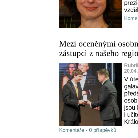
prezi
vzdě
Komen
Mezi oceněnými osobno
zástupci z našeho regi
Rubri
20.04
V út
gala
před
osob
jsou 
i uči
Král
Komentáře - 0 příspěvků