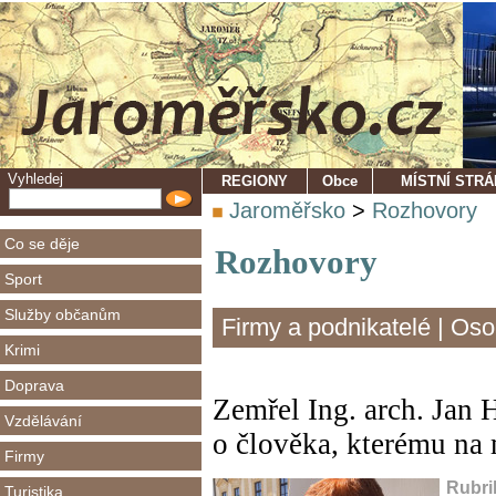
Vyhledej
REGIONY
Obce
MÍSTNÍ STR
Jaroměřsko
>
Rozhovory
Co se děje
Rozhovory
Sport
Služby občanům
Firmy a podnikatelé
|
Oso
Krimi
Doprava
Zemřel Ing. arch. Jan 
Vzdělávání
o člověka, kterému na 
Firmy
Rubri
Turistika