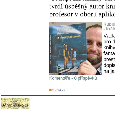
tvrdí úspěšný autor kn
profesor v oboru apli
Rubri
- Krá
Václ
pro d
knihy
fanta
pres
dopis
na ja
Komentáře - 0 příspěvků
1
2
3
4
>
>|