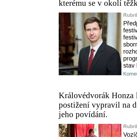
kterému se v okolí těž
Rubri
Před
festi
festi
sborm
rozho
prog
stav 
Komen
Královédvorák Honza D
postižení vypravil na d
jeho povídání.
Rubri
Vozí