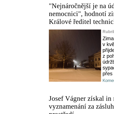
"Nejnáročnější je na ú
nemocnici", hodnotí z
Králové ředitel techni
Rubri
Zima 
v kvě
přijd
z po
údržb
sypač
přes 
Komen
Josef Vágner získal in
vyznamenání za zásluhy