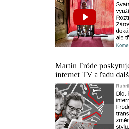
Svat
využí
Rozt
Zárov
dokáž
ale t
Komen
Martin Fröde poskytuj
internet TV a řadu dalš
Rubri
Dlouh
inter
Fröd
tran
změn
stylu