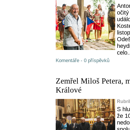
Anto
očit
udál
Kost
list
Odeš
heydr
celo.
Komentáře - 0 příspěvků
Zemřel Miloš Petera, m
Králové
Rubri
S hl
že 10
nedož
spol