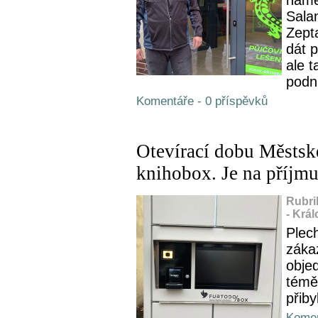
Sala
Zepta
dát p
ale t
podni
Komentáře - 0 příspěvků
Otevírací dobu Městsk
knihobox. Je na příjmu
Rubri
- Krá
Plec
záka
obje
témě
přiby
Komen