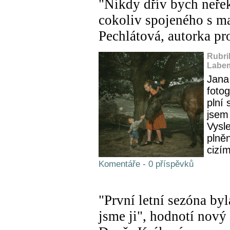
"Nikdy dřív bych neřek
cokoliv spojeného s ma
Pechlátová, autorka 
Rubri
Labem
Jana
fotog
plní 
jsem 
Vysle
plně
cizím
Komentáře - 0 příspěvků
"První letní sezóna byl
jsme ji", hodnotí nový