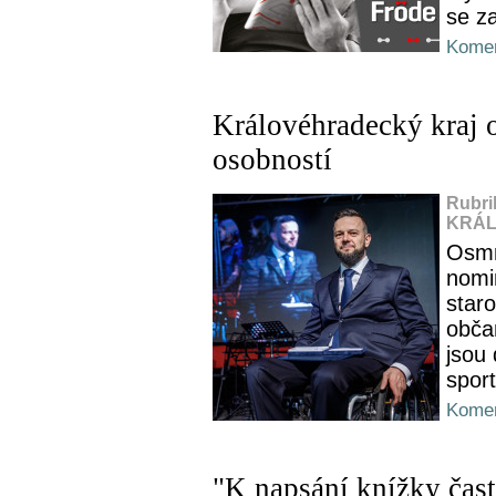
se z
Komen
Královéhradecký kraj 
osobností
Rubri
KRÁL
Osmn
nomi
staro
obča
jsou 
sport
Komen
"K napsání knížky čast