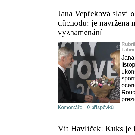
Jana Vepřeková slaví 
důchodu: je navržena 
vyznamenání
Rubri
Labem
Jana
listo
ukon
sport
ocen
Roud
prez
Komentáře - 0 příspěvků
Vít Havlíček: Kuks je 