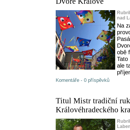
Dvoře Králové
Rubri
nad L
Na z
prov
Pasá
Dvor
obě 
Tato 
ale t
příje
Komentáře - 0 příspěvků
Titul Mistr tradiční r
Královéhradeckého kra
Rubri
Labem