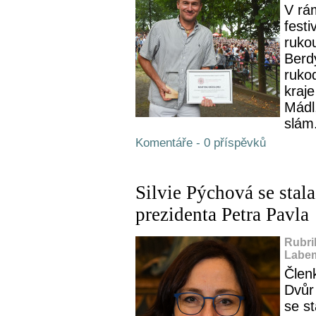
V rá
festi
ruko
Berdy
ruko
kraje
Mádl,
slám.
Komentáře - 0 příspěvků
Silvie Pýchová se stal
prezidenta Petra Pavla
Rubri
Labem
Člen
Dvůr
se s