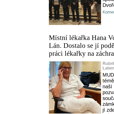
Dvoř
Komen
Místní lékařka Hana V
Lán. Dostalo se jí pod
práci lékařky na záchr
Rubri
Labem
MUDr
témě
naší
pozv
souč
zámk
jí zd