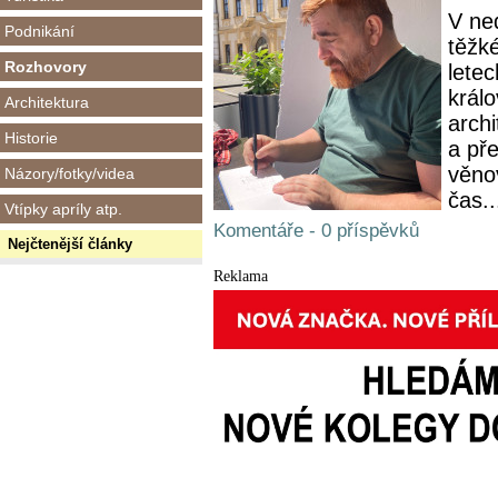
V ne
Podnikání
těžk
Rozhovory
letec
králo
Architektura
archi
Historie
a př
věno
Názory/fotky/videa
čas..
Vtípky apríly atp.
Komentáře - 0 příspěvků
Nejčtenější články
Reklama