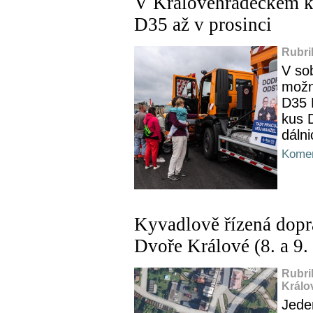
V Královéhradeckém kr
D35 až v prosinci
Rubri
V so
možno
D35 
kus 
dálni
Komen
Kyvadlově řízená dopra
Dvoře Králové (8. a 9.
Rubri
Králo
Jede