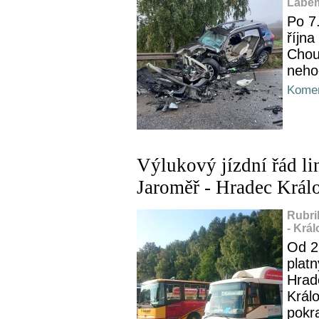
Labem
Po 7.
října
Chou
neho
Komen
Výlukový jízdní řád li
Jaroměř - Hradec Král
Rubri
- Krá
Od 2
platn
Hrad
Král
pokr