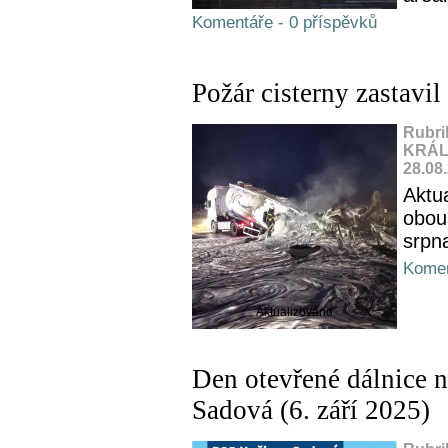
Komentáře - 0 příspěvků
Požár cisterny zastavi
Rubri
KRÁL
28.08
Aktu
obou
srpn
Komen
Aktualizováno
Den otevřené dálnice 
Sadová (6. září 2025)