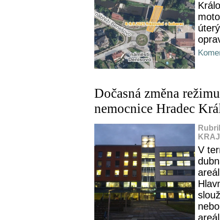
Král
moto
úterý
opra
Komen
Dočasná změna režimu 
nemocnice Hradec Krá
Rubri
KRAJ,
V te
dubn
areá
Hlav
slou
nebo 
areá