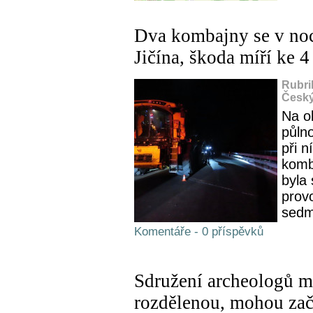
Dva kombajny se v noc
Jičína, škoda míří ke 
Rubri
Český
Na o
půln
při n
komba
byla 
provo
sedm
Komentáře - 0 příspěvků
Sdružení archeologů m
rozdělenou, mohou zač