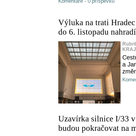
Komentáře - 0 příspěvků
Výluka na trati Hradec
do 6. listopadu nahrad
Rubri
KRAJ,
Cest
a Ja
změn
Komen
Uzavírka silnice I/33 
budou pokračovat na m