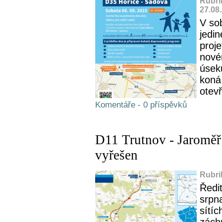
Rubri
27.08
V sob
jedi
proje
nové
úsek
koná
otevř
Komentáře - 0 příspěvků
D11 Trutnov - Jaroměř
vyřešen
Rubri
Ředit
srpna
sítíc
zách