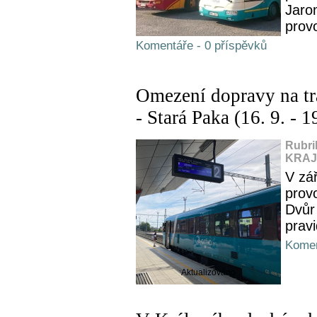
Jaro
prov
Komentáře - 0 příspěvků
Omezení dopravy na tr
- Stará Paka (16. 9. - 1
Rubri
KRAJ,
V zá
provo
Dvůr
pravi
Komen
Aktualizováno