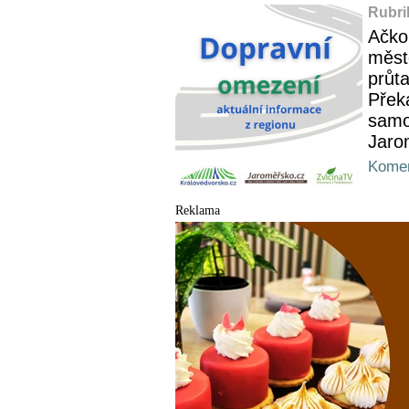
Rubri
Ačko
měst
průta
Přek
samo
Jarom
Komen
Reklama