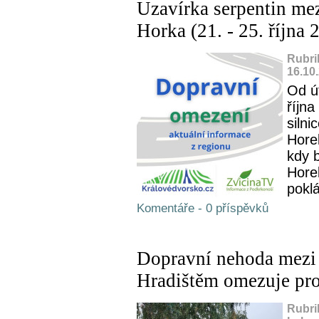
Uzavírka serpentin me
Horka (21. - 25. října 
Rubri
16.10
Od ú
říjn
silni
Hore
kdy 
Hore
pokl
Komentáře - 0 příspěvků
Dopravní nehoda mezi
Hradištěm omezuje pr
Rubri