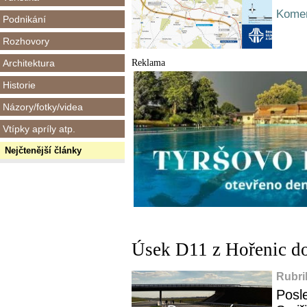
Komen
Podnikání
Rozhovory
Reklama
Architektura
Historie
Názory/fotky/videa
Vtípky apríly atp.
Nejčtenější články
Úsek D11 z Hořenic do
Rubri
Posl