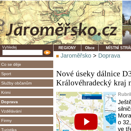
Vyhledej
REGIONY
Obce
MÍSTNÍ STR
Jaroměřsko
>
Doprava
Co se děje
Nové úseky dálnice D35
Sport
Královéhradecký kraj
Služby občanům
Krimi
Rubri
Ješt
Doprava
siln
Vzdělávání
Mora
Firmy
o 32,
ve tř
Turistika