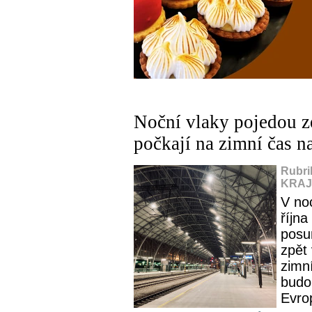
Noční vlaky pojedou ze
počkají na zimní čas n
Rubri
KRAJ,
V noc
října
posu
zpět
zimní
budo
Evro