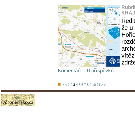
Rubri
KRAJ,
Ředit
že u
Hoři
rozd
arch
vítě
zdrž
Komentáře - 0 příspěvků
|<
<
1
2
3
4
5
6
7
8
9
10
11
>
>|