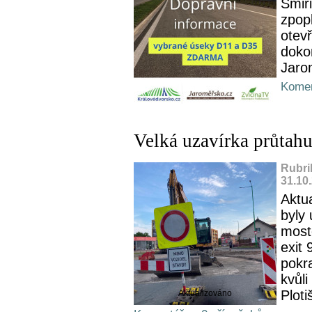
Smiři
zpop
otev
doko
Jarom
Komen
Velká uzavírka průtahu
Rubri
31.10
Aktu
byly
most
exit 
pokr
kvůl
Plotiš
Aktualizováno