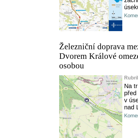
úsek
Komen
Železniční doprava me
Dvorem Králové omezen
osobou
Rubri
Na tr
před
v ús
nad 
Komen