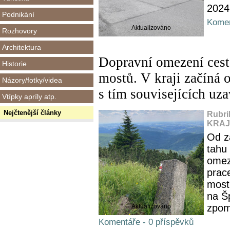
2024
Podnikání
Komen
Aktualizováno
Rozhovory
Architektura
Dopravní omezení cest
Historie
mostů. V kraji začíná 
Názory/fotky/videa
s tím souvisejících uza
Vtípky apríly atp.
Nejčtenější články
Rubri
KRAJ,
Od za
tahu
omez
prace
most
na Šp
zpom
Aktualizováno
Komentáře - 0 příspěvků