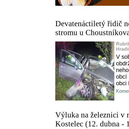
Devatenáctiletý řidič n
stromu u Choustníkova
Rubri
Hradi
V sob
obdrž
nehod
obcí
obci
Komen
Výluka na železnici v 
Kostelec (12. dubna - 