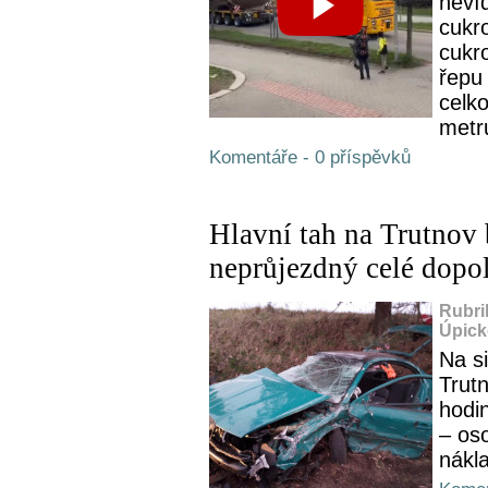
neví
cukr
cukr
řepu
celk
metr
Komentáře - 0 příspěvků
Hlavní tah na Trutnov
neprůjezdný celé dopo
Rubri
Úpick
Na si
Trut
hodi
– os
nákl