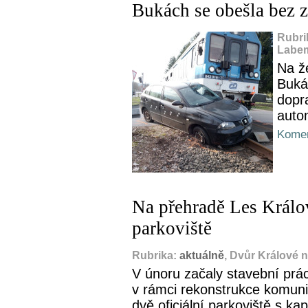
Bukách se obešla bez z
Rubri
Labem
Na ž
Buká
dopr
auto
Komen
Na přehradě Les Králov
parkoviště
Rubrika:
aktuálně
, Dvůr Králové 
V únoru začaly stavební prá
v rámci rekonstrukce komun
dvě oficiální parkoviště s ka