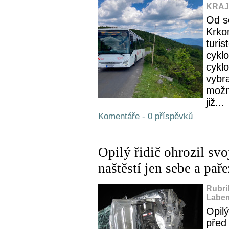
KRAJ,
Od s
Krko
turis
cykl
cyklo
vybra
možn
již...
Komentáře - 0 příspěvků
Opilý řidič ohrozil svo
naštěstí jen sebe a paře
Rubri
Labem
Opilý
před