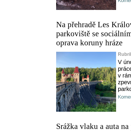
Komen
Na přehradě Les Králov
parkoviště se sociální
oprava koruny hráze
Rubri
V ún
prác
v rá
zpev
parko
Komen
Srážka vlaku a auta na