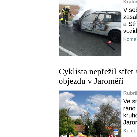
Králo
V so
zasah
a Stř
vozid
Komen
Cyklista nepřežil stř
objezdu v Jaroměři
Rubri
Ve s
ráno
kruh
Jaro
Komen