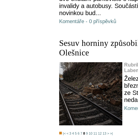
invalidy a autobusy. Součástí
novinkou bud...
Komentáře - 0 příspěvků
Sesuv horniny způsobi
Olešnice
Rubri
Labem
Želez
břez
ze S
neda
Komen
|<
<
3
4
5
6
7
8
9
10
11
12
13
>
>|