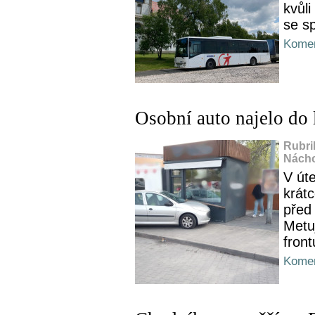
kvůl
se sp
Komen
Osobní auto najelo do 
Rubri
Nácho
V út
krátc
před
Metuj
front
Komen