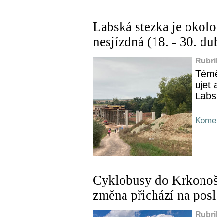
Labská stezka je okolo
nesjízdná (18. - 30. d
Rubri
Témě
ujet 
Labs
Komen
Cyklobusy do Krkonoš 
změna přichází na posl
Rubri