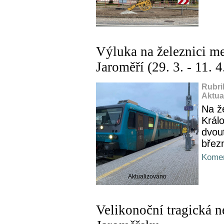
Výluka na železnici m
Jaroměří (29. 3. - 11. 
Rubri
Aktua
Na ž
Král
dvou
břez
Komen
Aktualizováno
Velikonoční tragická 