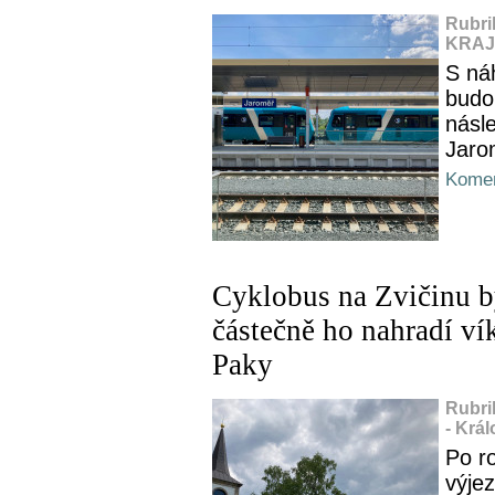
Rubri
KRAJ,
S ná
budou
násl
Jaro
Komen
Cyklobus na Zvičinu by
částečně ho nahradí v
Paky
Rubri
- Krá
Po ro
výje