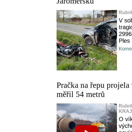
Jaroměřsku
Rubri
V so
tragi
2996
Ples
Komen
Pračka na řepu projel
měřil 54 metrů
Rubri
KRAJ,
O ví
vých