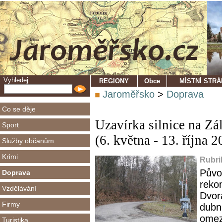
Vyhledej
REGIONY
Obce
MÍSTNÍ STR
Jaroměřsko
>
Doprava
Co se děje
Uzavírka silnice na Zá
Sport
(6. května - 13. října 
Služby občanům
Krimi
Rubri
Půvo
Doprava
rekon
Vzdělávání
Dvora
Firmy
dubn
omez
Turistika