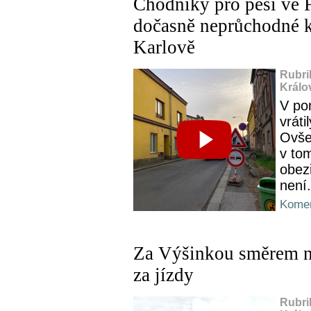
Chodníky pro pěší ve F
dočasně neprůchodné k
Karlově
Rubri
Králo
V po
vráti
Ovše
v tom
obez
není.
Komen
Za Výšinkou směrem na
za jízdy
Rubri