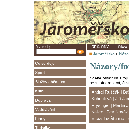
Vyhledej
REGIONY
Obce
Jaroměřsko
>
Názor
Co se děje
Názory/fo
Sport
Sdělte ostatním svoji
Služby občanům
se s fotografiemi, či 
Krimi
Andrej Ruščák
|
Ba
Kohoutová
|
Jiří Ja
Doprava
Pryšinger
|
Martin J
Vzdělávání
Kallen
|
Petr Novák
Vítězslav Šturma
|
Firmy
Turistika