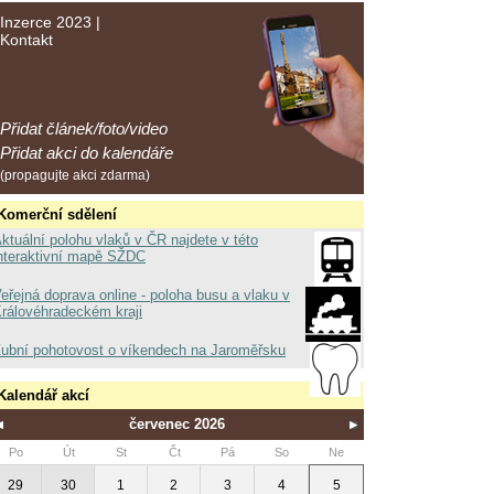
Inzerce 2023
|
Kontakt
Přidat článek/foto/video
Přidat akci do kalendáře
(propagujte akci zdarma)
Komerční sdělení
ktuální polohu vlaků v ČR najdete v této
nteraktivní mapě SŽDC
eřejná doprava online - poloha busu a vlaku v
rálovéhradeckém kraji
ubní pohotovost o víkendech na Jaroměřsku
Kalendář akcí
červenec 2026
Po
Út
St
Čt
Pá
So
Ne
29
30
1
2
3
4
5