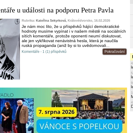
táře u události na podporu Petra Pavla
Rubrika:
Kateřina Sekyrková
, Královédvorsko, 16.02.2026
Je nám moc líto, že u příspěvků hájící demokratické
hodnoty musíme vypínat i v našem městě na sociálních
sítích komentáře, protože oponenti neumí diskutovat,
ale jen vykřikovat nenávistná hesla, která je naučila
ruská propaganda (aniž by si to uvědomovali...
Komentáře - 1 (1) příspěvků
Pokračování
4
l
5
l
9
l
1
M
4