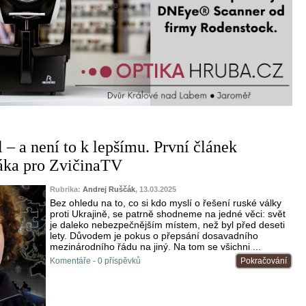
 – a není to k lepšímu. První článek
áka pro ZvičinaTV
Rubrika:
Andrej Ruščák
, 13.03.2025
Bez ohledu na to, co si kdo myslí o řešení ruské války
proti Ukrajině, se patrně shodneme na jedné věci: svět
je daleko nebezpečnějším místem, než byl před deseti
lety. Důvodem je pokus o přepsání dosavadního
mezinárodního řádu na jiný. Na tom se všichni ...
Komentáře - 0 příspěvků
Pokračování