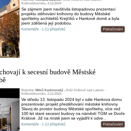
Královédvorsko, 4.12.2024
Se zájmem jsem navštívila listopadovou prezentaci
projektu stěhování knihovny do budovy Městské
spořitelny architektů Krejčíků v Hankově domě a byla
jsem zděšená její podobou.
Komentáře - 1 (1) příspěvků
Pokračování
 chovají k secesní budově Městské
ubě
Rubrika:
Miloš Kudrnovský
, Dvůr Králové nad Labem -
Královédvorsko, 2.12.2024
Ve středu 13. listopadu 2024 byl v sále Hankova domu
prezentován projekt přestěhování městské knihovny
Slavoj do prostor budovy Městské spořitelny, více než
100 let staré secesní budovy na náměstí TGM ve Dvoře
Králové. Již na místě jsem se vyjádřil k odve...
Komentáře - 1 (1) příspěvků
Pokračování