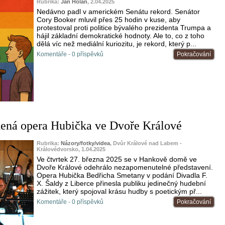
Rubrika:
Jan Holan
, 2.04.2025
Nedávno padl v americkém Senátu rekord. Senátor
Cory Booker mluvil přes 25 hodin v kuse, aby
protestoval proti politice bývalého prezidenta Trumpa a
hájil základní demokratické hodnoty. Ale to, co z toho
dělá víc než mediální kuriozitu, je rekord, který p...
Komentáře - 0 příspěvků
Pokračování
dená opera Hubička ve Dvoře Králové
Rubrika:
Názory/fotky/videa
, Dvůr Králové nad Labem -
Královédvorsko, 1.04.2025
Ve čtvrtek 27. března 2025 se v Hankově domě ve
Dvoře Králové odehrálo nezapomenutelné představení.
Opera Hubička Bedřicha Smetany v podání Divadla F.
X. Šaldy z Liberce přinesla publiku jedinečný hudební
zážitek, který spojoval krásu hudby s poetickým př...
Komentáře - 0 příspěvků
Pokračování