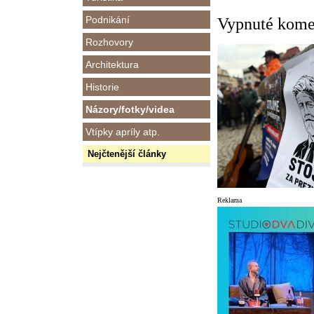
Podnikání
Vypnuté komen
Rozhovory
Architektura
Historie
Názory/fotky/videa
Vtípky apríly atp.
Nejčtenější články
Reklama