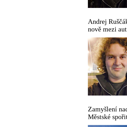
Andrej Ruščák
nově mezi au
Zamyšlení na
Městské spoři