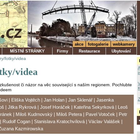
akce
fotogalerie
webkamery
MÍSTNÍ STRÁNKY
Firmy
Restaurace
Ubytování
y/fotky/videa
A
tky/videa
i
V
 zkušenost či názor na věc související s naším regionem. Pochlubte
K
videem
Z
šovi
|
Eliška Vojtěch
|
Jan Holan
|
Jan Sklenář
|
Jasenka
roš
|
Jitka Rykrová
|
Josef Horáček
|
Kateřina Sekyrková
|
Leoš
iránek
|
Miloš Kudrnovský
|
Miloš Petera
|
Pavel Votoček
|
Petr
|
Rudolf Cogan
|
Stanislava Kratochvílová
|
Václav Valášek
|
Zuzana Kazmirowska