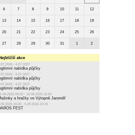
6
7
8
9
10
11
12
13
14
15
16
17
18
19
20
21
22
23
24
25
26
27
28
29
30
31
1
2
Nejbližší akce
.07.2026 - 4.07.2027
egitimní nabídka půjčky
.07.2026 - 5.07.2027
egitimní nabídka půjčky
.07.2026 - 9.07.2027
egitimní nabídka půjčky
5.08.2026 09:00 - 16.08.2026 16:00
ašinky a hračky ve Výtopně Jaroměř
.09.2026 16:00 - 5.09.2026 23:30
DAROS FEST