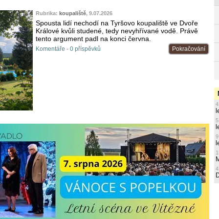
Rubrika:
koupaliště
, 9.07.2026
Spousta lidí nechodí na Tyršovo koupaliště ve Dvoře
Králové kvůli studené, tedy nevyhřívané vodě. Právě
tento argument padl na konci června.
Komentáře - 0 příspěvků
Pokračování
4
l
5
l
9
l
1
M
4