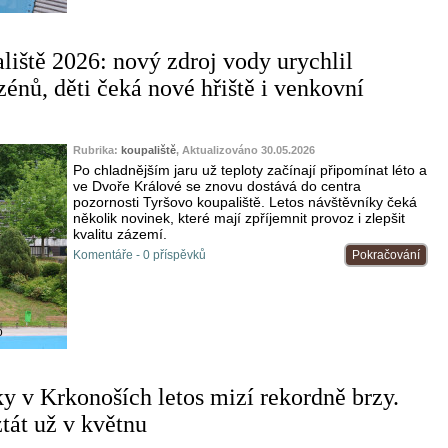
liště 2026: nový zdroj vody urychlil
énů, děti čeká nové hřiště i venkovní
Rubrika:
koupaliště
, Aktualizováno 30.05.2026
Po chladnějším jaru už teploty začínají připomínat léto a
ve Dvoře Králové se znovu dostává do centra
pozornosti Tyršovo koupaliště. Letos návštěvníky čeká
několik novinek, které mají zpříjemnit provoz i zlepšit
kvalitu zázemí.
Komentáře - 0 příspěvků
Pokračování
o
y v Krkonoších letos mizí rekordně brzy.
tát už v květnu