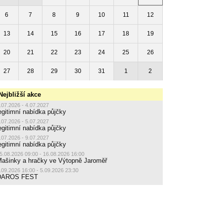
6
7
8
9
10
11
12
13
14
15
16
17
18
19
20
21
22
23
24
25
26
27
28
29
30
31
1
2
Nejbližší akce
.07.2026 - 4.07.2027
egitimní nabídka půjčky
.07.2026 - 5.07.2027
egitimní nabídka půjčky
.07.2026 - 9.07.2027
egitimní nabídka půjčky
5.08.2026 09:00 - 16.08.2026 16:00
ašinky a hračky ve Výtopně Jaroměř
.09.2026 16:00 - 5.09.2026 23:30
DAROS FEST