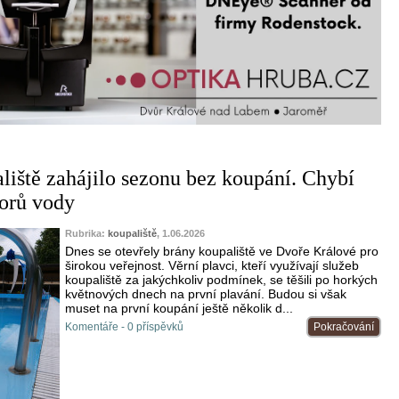
liště zahájilo sezonu bez koupání. Chybí
orů vody
Rubrika:
koupaliště
, 1.06.2026
Dnes se otevřely brány koupaliště ve Dvoře Králové pro
širokou veřejnost. Věrní plavci, kteří využívají služeb
koupaliště za jakýchkoliv podmínek, se těšili po horkých
květnových dnech na první plavání. Budou si však
muset na první koupání ještě několik d...
Komentáře - 0 příspěvků
Pokračování