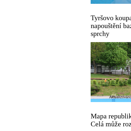
Tyršovo koupa
napouštění baz
sprchy
Aktualizován
Mapa republik
Celá může roz