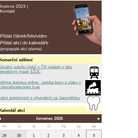
Inzerce 2023
|
Kontakt
Přidat článek/foto/video
Přidat akci do kalendáře
(propagujte akci zdarma)
Komerční sdělení
ktuální polohu vlaků v ČR najdete v této
nteraktivní mapě SŽDC
eřejná doprava online - poloha busu a vlaku v
rálovéhradeckém kraji
ubní pohotovost o víkendech na Jaroměřsku
Kalendář akcí
červenec 2026
Po
Út
St
Čt
Pá
So
Ne
29
30
1
2
3
4
5