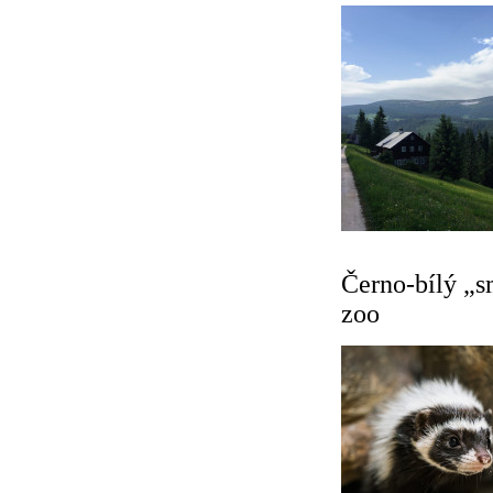
Černo-bílý „
zoo