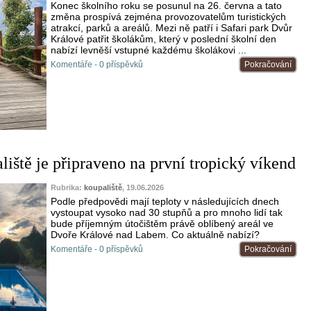
Konec školního roku se posunul na 26. června a tato
změna prospívá zejména provozovatelům turistických
atrakcí, parků a areálů. Mezi ně patří i Safari park Dvůr
Králové patřit školákům, který v poslední školní den
nabízí levněší vstupné každému školákovi ...
Komentáře - 0 příspěvků
Pokračování
liště je připraveno na první tropický víkend
Rubrika:
koupaliště
, 19.06.2026
Podle předpovědi mají teploty v následujících dnech
vystoupat vysoko nad 30 stupňů a pro mnoho lidí tak
bude příjemným útočištěm právě oblíbený areál ve
Dvoře Králové nad Labem. Co aktuálně nabízí?
Komentáře - 0 příspěvků
Pokračování