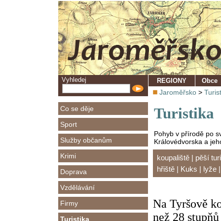
Vyhledej
REGIONY
Obce
Jaroměřsko
>
Turis
Co se děje
Turistika
Sport
Pohyb v přírodě po sv
Služby občanům
Královédvorska a jeh
Krimi
koupaliště
|
pěší tur
hřiště
|
Kuks
|
lyže
Doprava
Vzdělávání
Na Tyršově ko
Firmy
než 28 stupňů
Turistika