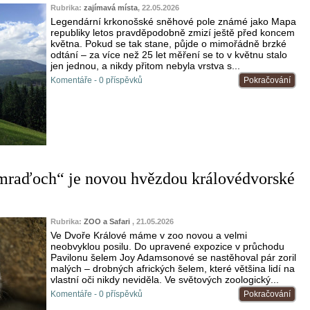
Rubrika:
zajímavá místa
, 22.05.2026
Legendární krkonošské sněhové pole známé jako Mapa
republiky letos pravděpodobně zmizí ještě před koncem
května. Pokud se tak stane, půjde o mimořádně brzké
odtání – za více než 25 let měření se to v květnu stalo
jen jednou, a nikdy přitom nebyla vrstva s...
Komentáře - 0 příspěvků
Pokračování
smraďoch“ je novou hvězdou královédvorské
Rubrika:
ZOO a Safari
, 21.05.2026
Ve Dvoře Králové máme v zoo novou a velmi
neobvyklou posilu. Do upravené expozice v průchodu
Pavilonu šelem Joy Adamsonové se nastěhoval pár zoril
malých – drobných afrických šelem, které většina lidí na
vlastní oči nikdy neviděla. Ve světových zoologický...
Komentáře - 0 příspěvků
Pokračování