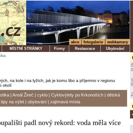
akce
fotogalerie
webkamery
MÍSTNÍ STRÁNKY
Firmy
Restaurace
Ubytování
tika
A
i
V
ých, na kole i na lyžích, jak je komu libo a příjemno v regionu
K
o okolí
Z
istika
|
Areál Žireč
|
cyklo
|
Cyklovýlety po Krkonoších
|
dětská
|
tipy na výlet
|
ubytování
|
zajímavá místa
upališti padl nový rekord: voda měla více