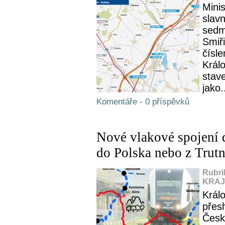
Mini
slavn
sedm
Smiř
čísl
Králo
stav
jako.
Komentáře - 0 příspěvků
Nové vlakové spojení 
do Polska nebo z Tru
Rubri
KRAJ,
Král
přes
České