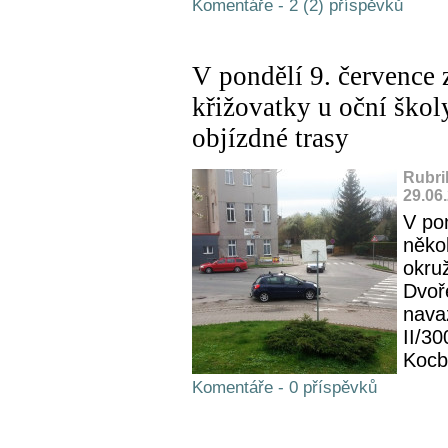
Komentáře - 2 (2) příspěvků
V pondělí 9. července 
křižovatky u oční školy
objízdné trasy
Rubri
29.06
V po
někol
okruž
Dvoř
navaz
II/3
Kocb
Komentáře - 0 příspěvků