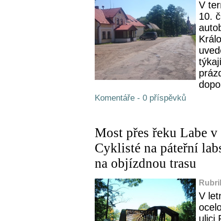
V te
10. 
autob
Král
uved
týkaj
práz
dopo
Komentáře - 0 příspěvků
Most přes řeku Labe v 
Cyklisté na páteřní la
na objízdnou trasu
Rubri
V le
ocel
ulici