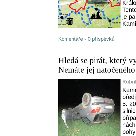
Král
Tent
je p
Kami
Komentáře - 0 příspěvků
Hledá se pirát, který v
Nemáte jej natočeného
Rubri
Kame
předj
5. 20
silni
přípa
nácho
pohy