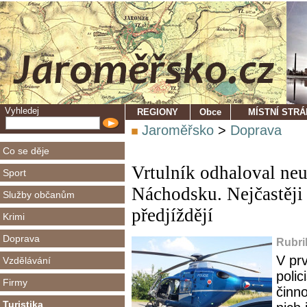
Vyhledej
REGIONY
Obce
MÍSTNÍ STR
Jaroměřsko
>
Doprava
Co se děje
Vrtulník odhaloval ne
Sport
Náchodsku. Nejčastěji 
Služby občanům
předjíždějí
Krimi
Doprava
Rubri
V pr
Vzdělávání
polic
Firmy
činn
Turistika