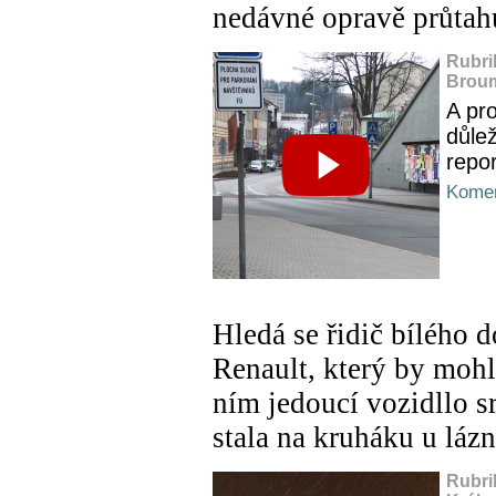
nedávné opravě průtah
Rubri
Broum
A pr
důlež
repor
Komen
Hledá se řidič bílého 
Renault, který by mohl
ním jedoucí vozidllo s
stala na kruháku u láz
Rubri