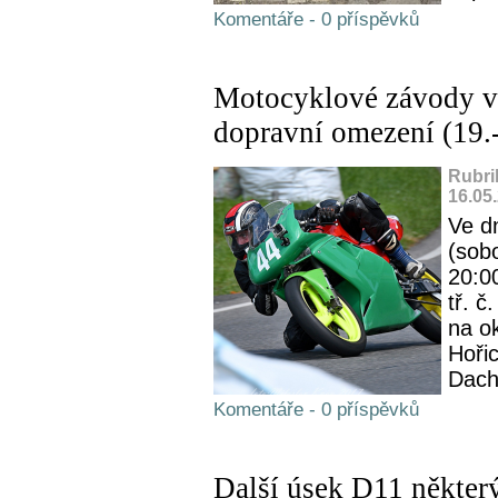
Komentáře - 0 příspěvků
Motocyklové závody v 
dopravní omezení (19.
Rubri
16.05
Ve d
(sob
20:00
tř. č
na o
Hořic
Dach
Komentáře - 0 příspěvků
Další úsek D11 někter