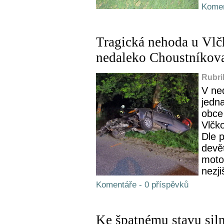
Komen
Tragická nehoda u Vlč
nedaleko Choustníkova
Rubri
V ned
jedna
obce
Vlčk
Dle 
devět
moto
nezji
Komentáře - 0 příspěvků
Ke špatnému stavu siln