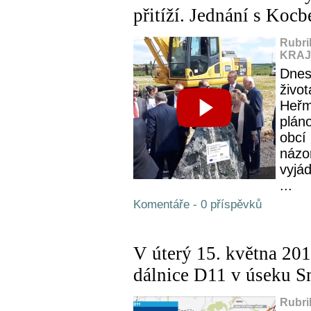
přitíží. Jednání s Kocbe
Rubri
KRAJ,
Dnes
živo
Heřm
plán
obcí 
názo
vyjá
...
Komentáře - 0 příspěvků
V úterý 15. května 201
dálnice D11 v úseku S
Rubri