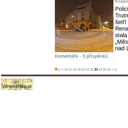
Králo
Polic
Trutn
šetř
Renau
stal
„Měs
nad 
Komentáře - 0 příspěvků
|<
<
16
17
18
19
20
21
22
23
24
25
26
>
>|