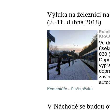
Výluka na železnici na
(7.-11. dubna 2018)
Rubri
KRAJ,
Ve d
úsek
030 (
Dopr
vypr
dopr
zave
auto
Komentáře - 0 příspěvků
V Náchodě se budou op