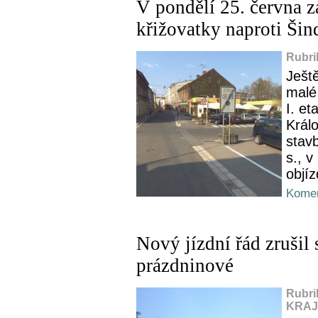
V pondělí 25. června z
křižovatky naproti Šin
Rubri
Ješt
malé 
I. et
Král
stavb
s., v
objíz
Komen
Nový jízdní řád zrušil 
prázdninové
Rubri
KRAJ,