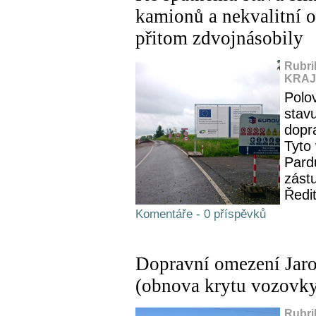
kamionů a nekvalitní o
přitom zdvojnásobily
Rubri
KRAJ,
Polov
stavu
dopr
Tyto 
Pardu
zástu
Ředit
Komentáře - 0 příspěvků
Dopravní omezení Jaro
(obnova krytu vozovky 
Rubri