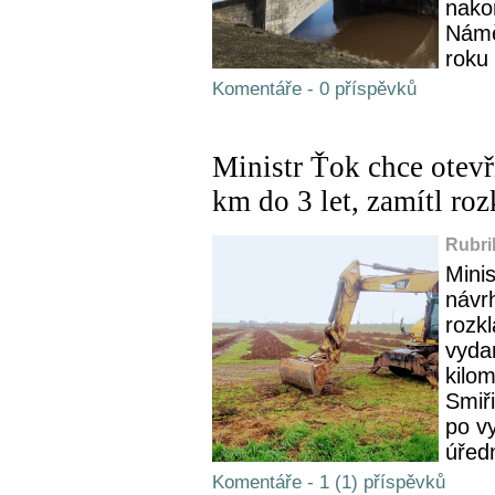
nako
Námě
roku 
Komentáře - 0 příspěvků
Ministr Ťok chce otevř
km do 3 let, zamítl ro
Rubri
Mini
návr
rozkl
vyda
kilo
Smiř
po v
úředn
Komentáře - 1 (1) příspěvků