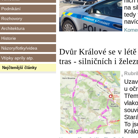
nich 
na si
Podnikání
tedy
Rozhovory
navíc
Architektura
Komen
Historie
Názory/fotky/videa
Dvůr Králové se v létě
Vtípky apríly atp.
tras - silničních i žele
Nejčtenější články
Rubri
Uzav
u očn
Třem
vlak
souvi
Star
To j
Král