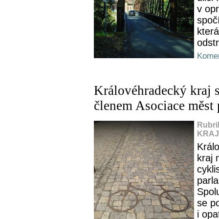
v op
spoč
která
odstr
Komen
Královéhradecký kraj s
členem Asociace měst 
Rubri
KRAJ,
Králo
kraj
cykli
parla
Spol
se po
i opa