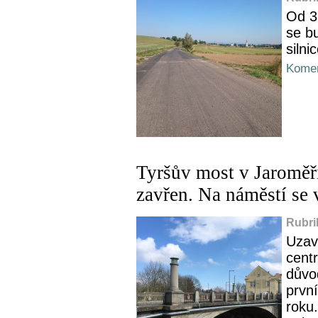
Od 3
se b
silni
Komen
Tyršův most v Jaroměři
zavřen. Na náměstí se 
Rubri
Uzav
centr
důvo
prvn
roku